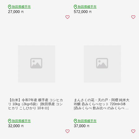
納 インテリア guitar]
秘蔵酒 秋田]
秋田県横手市
秋田県横手市
27,000
572,000
円
円
【白米】令和7年産 横手産 コシヒカ
まんさくの花・天の戸・阿櫻 純米大
リ 10kg（2kg×5袋） [秋田県産 コシ
吟醸 呑みくらべセット 720ml×3本
ヒカリ こしひかり 10キロ]
[呑みくらべ 飲み比べ のみくらべ 純
米大吟醸 日本酒 お酒 まんさくの花
天の戸 阿櫻 酒蔵 秋田県 横手市]
秋田県横手市
秋田県横手市
32,000
37,000
円
円