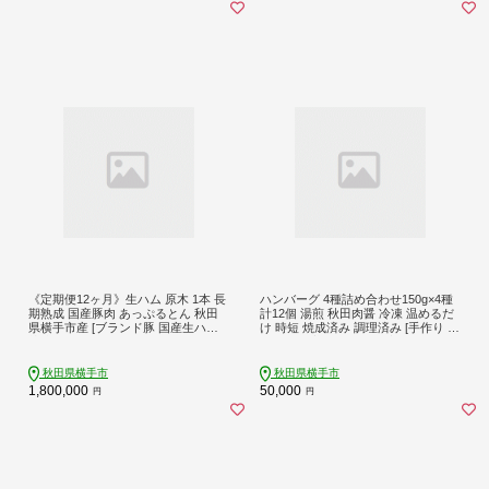
《定期便12ヶ月》生ハム 原木 1本 長
ハンバーグ 4種詰め合わせ150g×4種
期熟成 国産豚肉 あっぷるとん 秋田
計12個 湯煎 秋田肉醤 冷凍 温めるだ
県横手市産 [ブランド豚 国産生ハム
け 時短 焼成済み 調理済み [手作り 袋
熟成]
のまま 湯煎 湯せん 簡単調理 カンタ
ン ご家庭用 ご贈答用]
秋田県横手市
秋田県横手市
1,800,000
50,000
円
円