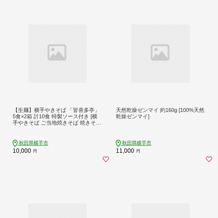
【生麺】横手やきそば 「皆喜多亭」
天然乾燥ゼンマイ 約160g [100%天然
5食×2箱 計10食 特製ソース付き [横
乾燥ゼンマイ]
手やきそば ご当地焼きそば 焼きそば
やきそば 生麺 生めん 特製ソース 秋
田]
秋田県横手市
秋田県横手市
10,000
11,000
円
円