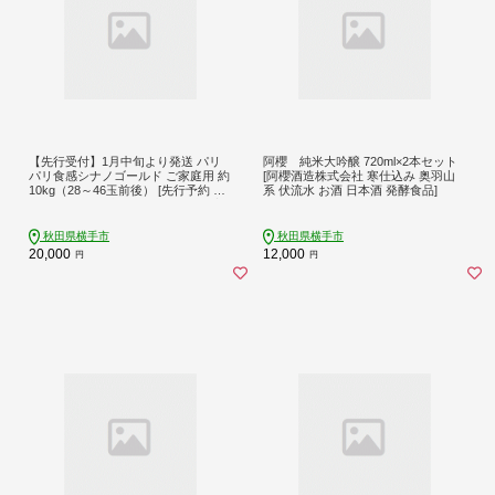
【先行受付】1月中旬より発送 パリ
阿櫻 純米大吟醸 720ml×2本セット
パリ食感シナノゴールド ご家庭用 約
[阿櫻酒造株式会社 寒仕込み 奥羽山
10kg（28～46玉前後） [先行予約 し
系 伏流水 お酒 日本酒 発酵食品]
なのごーるど 林檎 りんご リンゴ 家
庭用 不揃い おまかせ 【りんご】特
集]
秋田県横手市
秋田県横手市
20,000
12,000
円
円