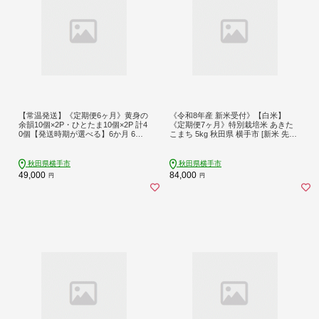
【常温発送】《定期便6ヶ月》黄身の
《令和8年産 新米受付》【白米】
余韻10個×2P・ひとたま10個×2P 計4
《定期便7ヶ月》特別栽培米 あきた
0個【発送時期が選べる】6か月 6ヵ
こまち 5kg 秋田県 横手市 [新米 先行
月 6カ月 6ケ月 卵 玉子 たまご 2種類
予約 秋田県産 あきたこまち 秋田こ
味比べ 食べ比べ 開始時期選べる東海
まち 米 お米 こめ]
林養鶏場 至福のたまご 黄身の余韻
秋田県横手市
秋田県横手市
ひとたま 玉子 タマゴ [6か月 6ヵ月 6
49,000
84,000
円
円
カ月 6ケ月 卵 玉子 たまご 2種類 味比
べ 食べ比べ 開始時期選べる東海林養
鶏場 至福のたまご 黄身の余韻 ひと
たま]