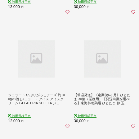
秋田県横手市
秋田県横手市
13,000
30,000
円
円
ジェラート いぶりがっこチーズ 約10
【常温発送】《定期便6ヶ月》ひとた
0g×8個 [ジェラート アイス アイスク
ま 30個（業務用）【発送時期が選べ
リーム GELATERIA SHEETA ジェラ
る】東海林養鶏場 ひとたま 卵 玉子
テリアシータ 秋田県 横手市]
たまご タマゴ 6か月 6ヵ月 6カ月 6ケ
月 開始時期選べる [東海林養鶏場 ひ
とたま 卵 玉子 たまご タマゴ 6か月 6
秋田県横手市
秋田県横手市
ヵ月 6カ月 6ケ月 開始時期選べる]
12,000
30,000
円
円