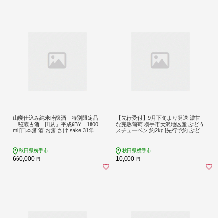
山廃仕込み純米吟醸酒 特別限定品
【先行受付】9月下旬より発送 濃甘
「秘蔵古酒 田从」平成6BY 1800
な完熟葡萄 横手市大沢地区産 ぶどう
ml [日本酒 酒 お酒 さけ sake 31年貯
スチューベン 約2kg [先行予約 ぶどう
蔵 古酒 長期熟成 熟成酒 特別限定品
ブドウ 葡萄 果物 フルーツ 横手産 秋
秘蔵酒 秋田]
田産 秋田県産]
秋田県横手市
秋田県横手市
660,000
10,000
円
円