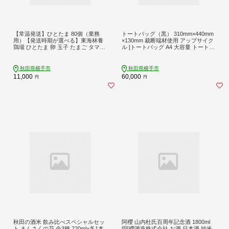
【常温発送】ひとたま 80個（業務
トートバッグ（黒） 310mm×440mm
用）【発送時期が選べる】東海林養
×130mm 裁断端材使用 アップサイク
鶏場 ひとたま 卵 玉子 たまご タマゴ
ル [トートバッグ A4 大容量 トートバ
配送時期選べる [東海林養鶏場 ひと
ック ビジネスバッグ 仕事 通学 通勤
たま 卵 玉子 たまご タマゴ 配送時期
レディース メンズ]
選べる]
秋田県横手市
秋田県横手市
11,000
60,000
円
円
秋田の酒米 飲み比べスペシャルセッ
阿櫻 山内杜氏百周年記念酒 1800ml
ト まんさくの花 全3種 720ml×各1本
[阿櫻酒造株式会社 お酒 日本酒 純米