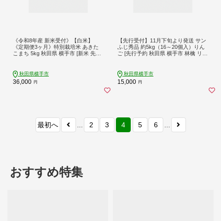
《令和8年産 新米受付》【白米】
【先行受付】11月下旬より発送 サン
《定期便3ヶ月》特別栽培米 あきた
ふじ秀品 約5kg（16～20個入）りん
こまち 5kg 秋田県 横手市 [新米 先行
ご [先行予約 秋田県 横手市 林檎 リン
予約 秋田県産 あきたこまち 秋田こ
ゴ 果物 フルーツ 減農薬栽培 有機質
まち 米 お米 こめ]
栽培 無袋栽培 サンふじ さんふじ サ
ンフジ 【りんご】特集]
秋田県横手市
秋田県横手市
36,000
15,000
円
円
最初へ
...
2
3
4
5
6
...
おすすめ特集