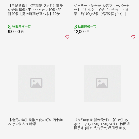
【常温発送】《定期便12ヶ月》黄身
ジェラート詰合せ 人気フレーバーセ
の余韻10個×2P・ひとたま10個×2P
ット（ミルク・イチゴ・チョコ・抹
計40個【発送時期が選べる】12か月
茶）約100g×8個（各種2個ずつ） [ジ
12ヵ月 12カ月 12ケ月 卵 玉子 たまご
ェラート アイス アイスクリーム GE
2種類 味比べ 食べ比べ 開始時期選べ
LATERIA SHEETA ジェラテリアシー
る東海林養鶏場 至福のたまご 黄身の
タ セット 詰め合わせ 詰合せ 秋田県
秋田県横手市
秋田県横手市
余韻 ひとたま 玉子 タマゴ [12か月 1
横手市]
98,000
12,000
円
円
2ヵ月 12カ月 12ケ月 卵 玉子 たまご
2種類 味比べ 食べ比べ 開始時期選べ
る東海林養鶏場 至福のたまご]
【地元の味】発酵文化の町の四十麹
《令和8年産 新米受付》【白米】あ
みそ４個入り 味噌
きたこまち 15kg（5kg×3袋） 秋田県
横手市 [新米 先行予約 秋田県産 あき
たこまち 秋田こまち 米 お米 こめ]