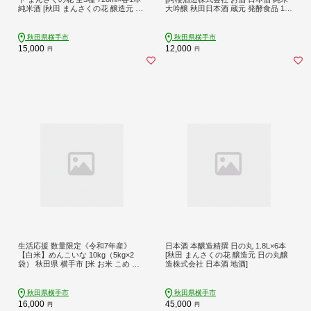
純米酒 [秋田 まんさくの花 醸造元 日
大吟醸 秋田日本酒 蔵元 発酵食品 1.8
の丸醸造株式会社 日本酒 地酒 百田
L]
山田錦 美山錦 飲み比べ セット]
秋田県横手市
秋田県横手市
15,000
12,000
円
円
生活応援 数量限定《令和7年産》
日本酒 本醸造精撰 日の丸 1.8L×6本
【白米】めんこいな 10kg（5kg×2
[秋田 まんさくの花 醸造元 日の丸醸
袋） 秋田県 横手市 [米 お米 こめ 白
造株式会社 日本酒 地酒]
米 精米 めんこいな ご飯 ごはん 秋田
県産]
秋田県横手市
秋田県横手市
16,000
45,000
円
円