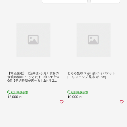
【常温発送】《定期便2ヶ月》黄身の
とろろ昆布 30g×5袋 ゆうパケット
余韻10個×1P・ひとたま10個×2P 計3
[こんぶ コンブ 昆布 がごめ]
0個【発送時期が選べる】2か月 2ヵ
月 2カ月 2ケ月 卵 玉子 たまご 2種類
味比べ 食べ比べ 開始時期選べる東海
林養鶏場 至福のたまご 黄身の余韻
秋田県横手市
秋田県横手市
ひとたま タマゴ [2か月 2ヵ月 2カ月
12,000
10,000
円
円
2ケ月 卵 玉子 たまご 2種類 味比べ 食
べ比べ 開始時期選べる東海林養鶏場
至福のたまご 黄身の余韻 ひとたま
タマゴ]