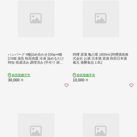
ハンバーグ 4種詰め合わせ150g×4種
阿櫻 原酒 亀の尾 1800ml [阿櫻酒造株
計8個 湯煎 秋田肉醤 冷凍 温めるだけ
式会社 お酒 日本酒 原酒 秋田日本酒
時短 焼成済み 調理済み [手作り 袋の
蔵元 発酵食品 1.8L]
まま 湯煎 湯せん 簡単調理 カンタン
ご家庭用 ご贈答用]
秋田県横手市
秋田県横手市
30,000
10,000
円
円