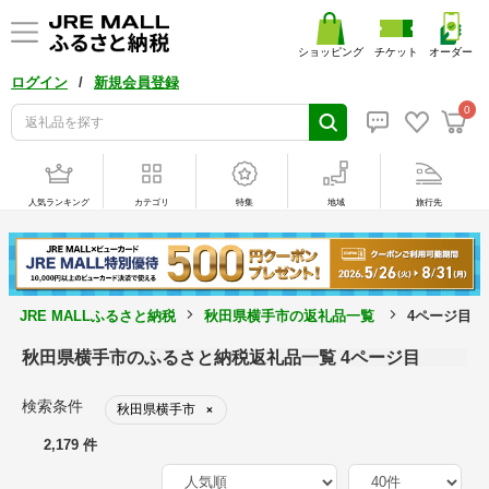
ショッピング
チケット
オーダー
/
ログイン
新規会員登録
0
人気ランキング
カテゴリ
特集
地域
旅行先
JRE MALLふるさと納税
秋田県横手市の返礼品一覧
4ページ目
秋田県横手市のふるさと納税返礼品一覧 4ページ目
検索条件
秋田県横手市
×
2,179 件