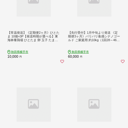
【常温発送】《定期便2ヶ月》ひとた
【先行受付】1月中旬より発送 《定
ま 10個×3P【発送時期が選べる】東
期便3ヶ月》パリパリ食感シナノゴー
海林養鶏場 ひとたま 卵 玉子 たまご
ルド ご家庭用 約10kg（1回28～46玉
タマゴ2か月 2ヵ月 2カ月 2ケ月 開始
前後）×3回 計30kg 3か月 3ヵ月 3カ
時期選べる [東海林養鶏場 ひとたま
月 3ケ月 [先行予約 しなのごーるど
卵 玉子 たまご タマゴ2か月 2ヵ月 2
林檎 りんご リンゴ 家庭用 不揃い 定
秋田県横手市
秋田県横手市
カ月 2ケ月 開始時期選べる]
期便 【りんご】特集]
10,000
60,000
円
円