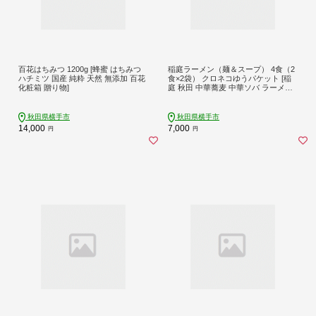
百花はちみつ 1200g [蜂蜜 はちみつ
稲庭ラーメン（麺＆スープ） 4食（2
ハチミツ 国産 純粋 天然 無添加 百花
食×2袋） クロネコゆうパケット [稲
化粧箱 贈り物]
庭 秋田 中華蕎麦 中華ソバ ラーメン
らーめん 即席麺]
秋田県横手市
秋田県横手市
14,000
7,000
円
円