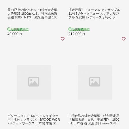
天の戸 飲み比べセット(純米大吟醸
【米沢織】フォーマル アンサンブル
大吟醸35 1800ml×1本、特別純米酒
11号 [ブラックフォーマル アンサン
美稲 1800ml×1本、純米酒 吟泉 1800
ブル 米沢織 レディース ジャケット
ml×1本)／計3本 飲み比べ 味比べ [浅
ワンピース オープンファスナー 喪服
舞酒造株式会社 お酒 日本酒 発酵食
礼服 11号]
品]
秋田県横手市
秋田県横手市
49,000
212,000
円
円
ギタースタンド 1本掛 エレキギター
山廃仕込み純米吟醸酒 特別限定品
用【本体：ブラウン】 [WOOD WOR
「秘蔵古酒 田从」平成7BY 1800
KS ウッドワークス 日本製 木製 エレ
ml [日本酒 酒 お酒 さけ sake 30年貯
キ ギターハンガー ラック ケース 収
蔵 古酒 長期熟成 熟成酒 特別限定品