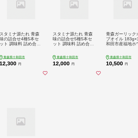
スタミナ源たれ 青森
スタミナ源たれ 青森
青森ガーリック
味の詰合せ4種5本セ
味の詰合せ5種5本セ
ブオイル 183g×
ット 調味料 詰め合わ
ット 調味料 詰め合わ
和田市産福地ホ
せ（TK5-270A） [調
せ（TK5-260A） [調
使用 [エキスト
味料 タレ]
味料 タレ 焼肉のたれ
ジン にんにく 青
青森県十和田市
青森県十和田市
青森県十和田市
塩焼きのたれ]
和田市]
12,300
12,000
10,500
円
円
円