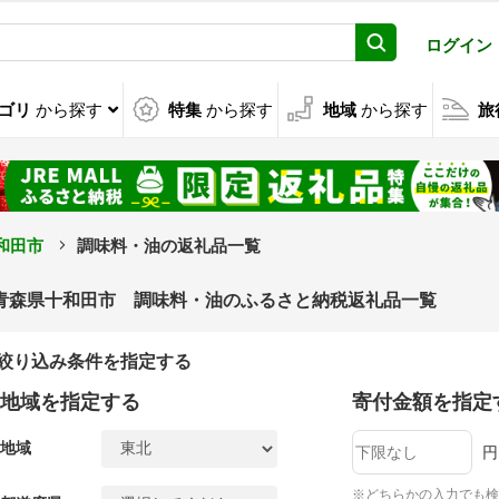
ログイン
ゴリ
から探す
特集
から探す
地域
から探す
旅
和田市
調味料・油の返礼品一覧
青森県十和田市 調味料・油のふるさと納税返礼品一覧
絞り込み条件を指定する
地域を指定する
寄付金額を指定
地域
円
※どちらかの入力でも検