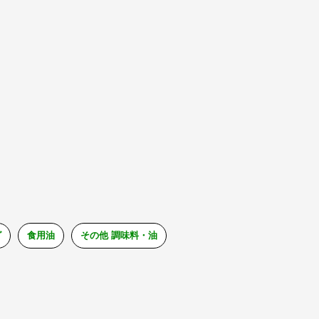
グ
食用油
その他 調味料・油