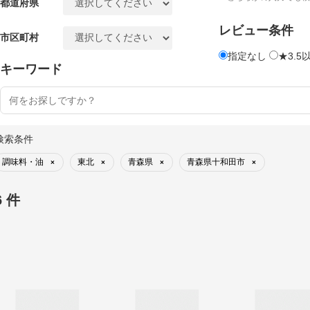
都道府県
レビュー条件
市区町村
指定なし
★3.5
キーワード
検索条件
調味料・油
東北
青森県
青森県十和田市
×
×
×
×
6 件