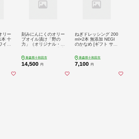
オリー
刻みにんにくのオリー
ねぎドレッシング 200
1本 十
ブオイル漬け「野の
ml×2本 無添加 NEGI
ワイト
力」（オリジナル・ご
のかなめ [ギフト サラ
ラバー
ぼうブレンド）、青森
ダ 唐揚げ 餃子 カルパ
森 十
ガーリックオリーブオ
ッチョ]
青森県十和田市
青森県十和田市
イル 各1セット 十和
14,500
7,100
田市産にんにく使用
円
円
[エキストラバージン
ガーリック にんにく
青森 十和田市]