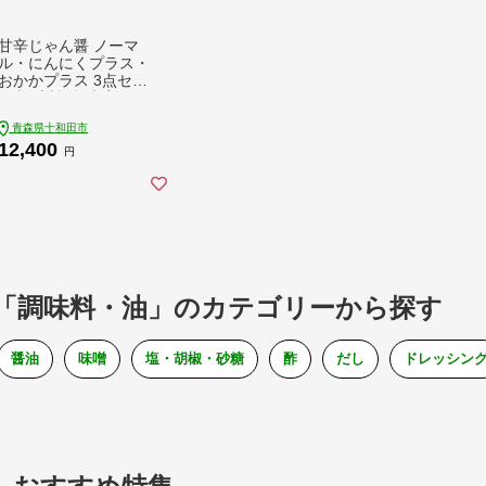
甘辛じゃん醤 ノーマ
ル・にんにくプラス・
おかかプラス 3点セッ
ト 調味料 [麹南蛮 万
能調味料 旨辛タレ]
青森県十和田市
12,400
円
「調味料・油」のカテゴリーから探す
醤油
味噌
塩・胡椒・砂糖
酢
だし
ドレッシン