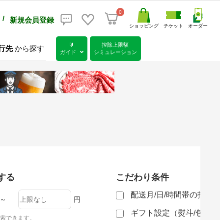
0
/
新規会員登録
ショッピング
チケット
オーダー
🔰
控除上限額
行先
から探す
ガイド
シミュレーション
する
こだわり条件
配送月/日/時間帯の指定
～
円
ギフト設定（熨斗/包装
索できます。