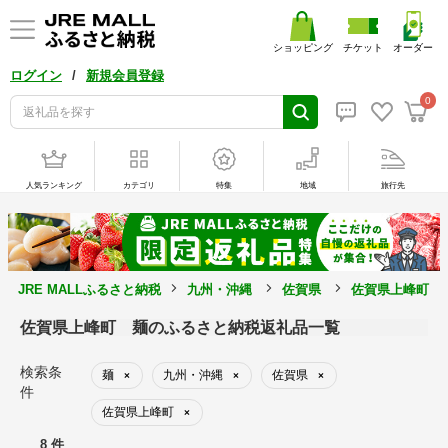
ショッピング
チケット
オーダー
/
ログイン
新規会員登録
0
人気ランキング
カテゴリ
特集
地域
旅行先
JRE MALLふるさと納税
九州・沖縄
佐賀県
佐賀県上峰町
佐賀県上峰町 麺のふるさと納税返礼品一覧
検索条
麺
九州・沖縄
佐賀県
×
×
×
件
佐賀県上峰町
×
8 件