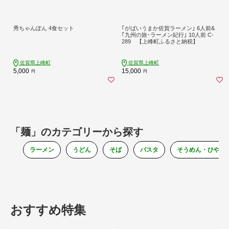
秀ちゃんぽん 4食セット
｢がばいうまか佐賀ラーメン｣ 6人前&
｢九州の旅･ラーメン紀行｣ 10人前 C-
289 【上峰町ふるさと納税】
佐賀県上峰町
佐賀県上峰町
5,000
15,000
円
円
「麺」のカテゴリーから探す
ラーメン
うどん
そば
パスタ
そうめん・ひやむ
おすすめ特集