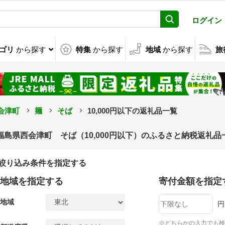
ログイン
ゴリ
から探す
特集
から探す
地域
から探す
旅
会津町
麺
そば
10,000円以下の返礼品一覧
福島県西会津町 そば（10,000円以下）のふるさと納税返礼品
絞り込み条件を指定する
地域を指定する
寄付金額を指定
地域
円
※どちらかの入力でも検