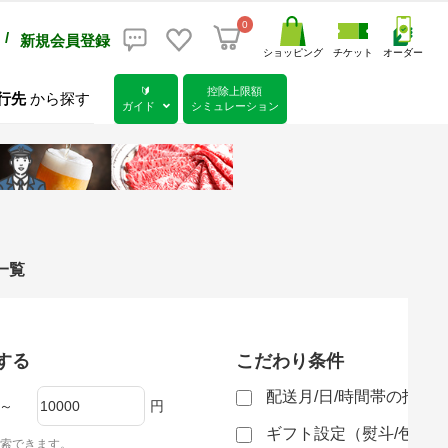
0
/
新規会員登録
ショッピング
チケット
オーダー
🔰
控除上限額
行先
から探す
ガイド
シミュレーション
一覧
する
こだわり条件
配送月/日/時間帯の指定
～
円
ギフト設定（熨斗/包装
索できます。