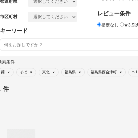
都道府県
レビュー条件
市区町村
指定なし
★3.5
キーワード
検索条件
麺
そば
東北
福島県
福島県西会津町
〜1
×
×
×
×
×
1 件