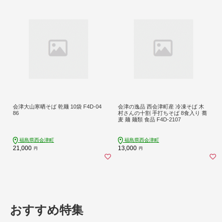
会津大山寒晒そば 乾麺 10袋 F4D-04
会津の逸品 西会津町産 冷凍そば 木
86
村さんの十割 手打ちそば 8食入り 蕎
麦 麺 麺類 食品 F4D-2107
福島県西会津町
福島県西会津町
21,000
13,000
円
円
おすすめ特集