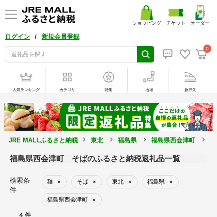
ショッピング
チケット
オーダー
/
ログイン
新規会員登録
0
人気ランキング
カテゴリ
特集
地域
旅行先
JRE MALLふるさと納税
東北
福島県
福島県西会津町
麺
福島県西会津町 そばのふるさと納税返礼品一覧
検索条
麺
そば
東北
福島県
×
×
×
×
件
福島県西会津町
×
4 件