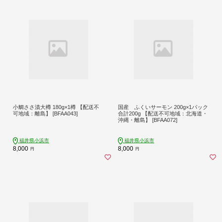
小鯛ささ漬大樽 180g×1樽 【配送不
国産 ふくいサーモン 200g×1パック
可地域：離島】 [BFAA043]
合計200g 【配送不可地域：北海道・
沖縄・離島】 [BFAA072]
福井県小浜市
福井県小浜市
8,000
8,000
円
円