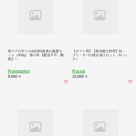
南マグロ中トロ&赤身&角煮の厳選セ
【ギフト用】【新潟郷土料理】鮭・
ット（600g） 海の幸 【配送不可：離
ブリ・サバの焼き漬けセット（6パッ
島】◇
ク）
静岡県静岡市
新潟県
9,000
10,000
円
円