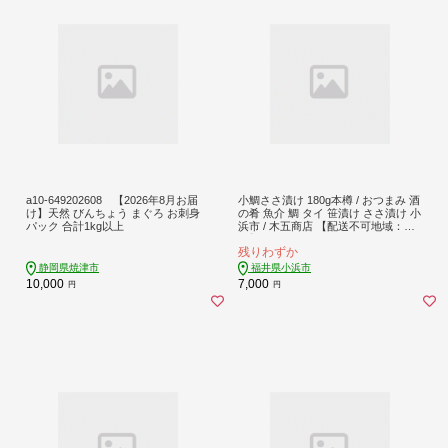
a10-649202608 【2026年8月お届
小鯛ささ漬け 180g本樽 / おつまみ 酒
け】天然 びんちょう まぐろ お刺身
の肴 魚介 鯛 タイ 笹漬け ささ漬け 小
パック 合計1kg以上
浜市 / 木五商店 【配送不可地域：離
島】 [BFDA002]
残りわずか
静岡県焼津市
福井県小浜市
10,000
7,000
円
円