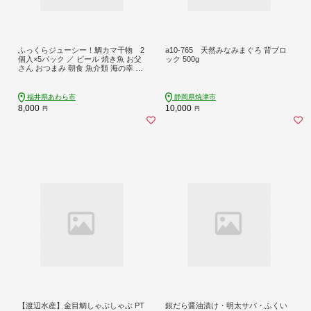
ふっくらジューシー！鯛カマ干物 2
a10-765 天然みなみまぐろ 背ブロ
個入×5パック ／ ビール 焼き魚 お父
ック 500g
さん おつまみ 朝食 魚介類 海の幸 個
包装 お取り寄せ [aw002-a002]
福井県あわら市
静岡県焼津市
8,000
10,000
円
円
【渡辺水産】金目鯛しゃぶしゃぶ PT
銀だら醤油漬け・明太サバ・ふくい