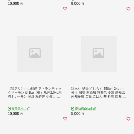
10,000
9,000
円
円
【訳アリ】小山町産 アトランティッ
訳あり 釜揚げ しらす 350g～2kg 小
クサーモン 約1kg（柵）魚体2.0kg未
分け 減塩 無添加 無着色 冷凍 愛知県
満 | サーモン 刺身 海鮮丼 小分け 真
南知多町 ご飯 ごはん 丼 料理 国産 カ
空パック 鮭 養殖 国産 訳あり 訳アリ
ネ成 シラス 人気 おすすめ
わけあり 1キロ 切り身 静岡県 小山町
静岡県小山町
愛知県南知多町
10,000
5,000
円
円