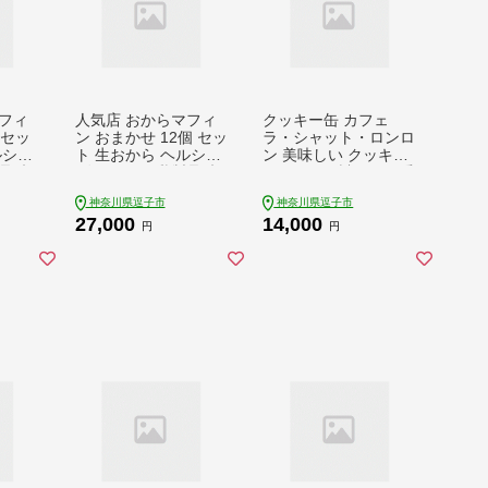
フィ
人気店 おからマフィ
クッキー缶 カフェ
 セッ
ン おまかせ 12個 セッ
ラ・シャット・ロンロ
ルシー
ト 生おから ヘルシー
ン 美味しい クッキー
品 卵
ヴィーガン 乳製品 卵
がたくさん詰まった愛
マフィ
白砂糖 不使用 マフィ
猫ライアンのかわいい
神奈川県逗子市
神奈川県逗子市
子 お
ン お菓子 焼き菓子 お
「猫缶」 焼菓子 焼き
27,000
14,000
奈川県
まかせ 冷凍 神奈川県
菓子 詰め合わせ セッ
円
円
逗子市
ト お楽しみ スイーツ
菓子 お菓子