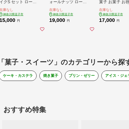
イクS セット ロール
ォールナッツ ロール3
菓子 お菓子 お祝
ケーキ ナッツ チョコ
種 セット ケーキ スイ
ラントベース プ
在庫なし
在庫なし
在庫なし
レート スイーツ 菓子
ーツ 菓子 お菓子 洋菓
ント おやつ ア
神奈川県逗子市
神奈川県逗子市
神奈川県逗子市
お菓子 洋菓子 デザー
子 デザート フルーツ
グ デザインクッ
15,000
19,000
17,000
ト お楽しみ
桃 黄桃 チョコレート
手づくりクッキー
円
円
円
ナッツ お楽しみ
リジナル オーダ
イド ハレとケと
奈川県 逗子市
「菓子・スイーツ」のカテゴリーから探
ケーキ・カステラ
焼き菓子
プリン・ゼリー
アイス・ジェ
おすすめ特集