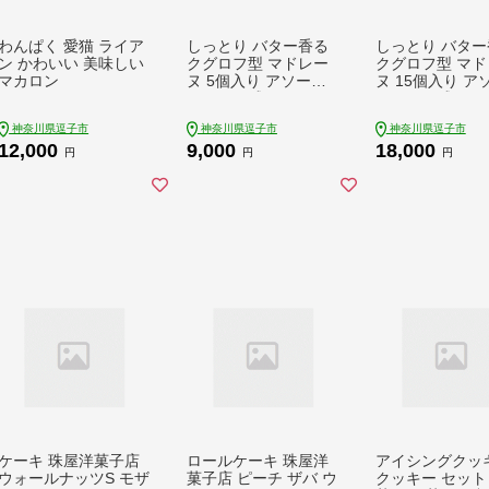
わんぱく 愛猫 ライア
しっとり バター香る
しっとり バター
ン かわいい 美味しい
クグロフ型 マドレー
クグロフ型 マド
マカロン
ヌ 5個入り アソート
ヌ 15個入り ア
しっとり感 バター風
しっとり感 バタ
味 焼き菓子 ギフト プ
味 焼き菓子 ギフ
神奈川県逗子市
神奈川県逗子市
神奈川県逗子市
レゼント 手土産 おや
レゼント 手土産
12,000
9,000
18,000
つ 常温便 神奈川県 逗
つ 常温便 神奈川
円
円
円
子市 カフェ ラ・シャ
子市 カフェ ラ
ット・ロンロン
ット・ロンロン
ケーキ 珠屋洋菓子店
ロールケーキ 珠屋洋
アイシングクッ
ウォールナッツS モザ
菓子店 ピーチ ザバ ウ
クッキー セット