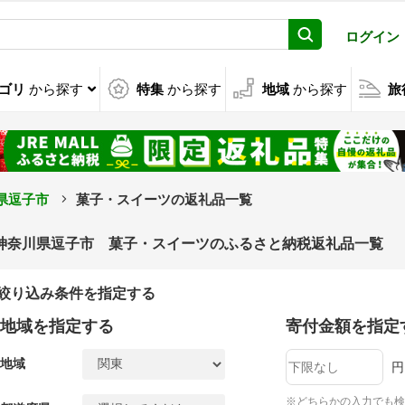
ログイン
ゴリ
から探す
特集
から探す
地域
から探す
旅
県逗子市
菓子・スイーツの返礼品一覧
神奈川県逗子市 菓子・スイーツのふるさと納税返礼品一覧
絞り込み条件を指定する
地域を指定する
寄付金額を指定
地域
円
※どちらかの入力でも検