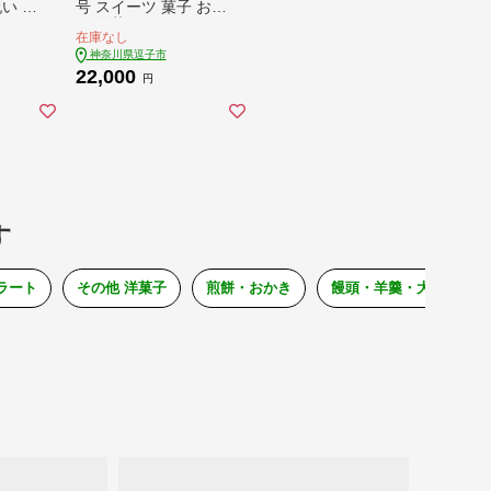
い プ
号 スイーツ 菓子 お菓
レゼ
子 洋菓子 デザート
在庫なし
イシン
神奈川県逗子市
キー
22,000
 オ
円
ーメ
。 神
す
ラート
その他 洋菓子
煎餅・おかき
饅頭・羊羹・大福