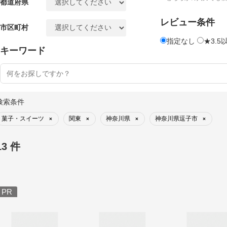
都道府県
レビュー条件
市区町村
指定なし
★3.5
キーワード
検索条件
菓子・スイーツ
関東
神奈川県
神奈川県逗子市
×
×
×
×
13 件