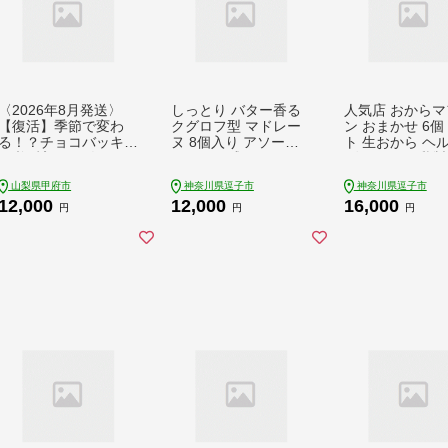
〈2026年8月発送〉
しっとり バター香る
人気店 おからマ
【復活】季節で変わ
クグロフ型 マドレー
ン おまかせ 6個
る！？チョコバッキー
ヌ 8個入り アソート
ト 生おから ヘ
が必ず入る！ 人気ア
しっとり感 バター風
ヴィーガン 乳製
イスバラエティBOX 6
味 焼き菓子 ギフト プ
白砂糖 不使用 
山梨県甲府市
神奈川県逗子市
神奈川県逗子市
種
レゼント 手土産 おや
ン お菓子 焼き菓
12,000
12,000
16,000
つ 常温便 神奈川県 逗
まかせ 冷凍 神
円
円
円
子市 カフェ ラ・シャ
逗子市
ット・ロンロン