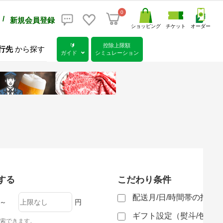
0
/
新規会員登録
ショッピング
チケット
オーダー
🔰
控除上限額
行先
から探す
ガイド
シミュレーション
する
こだわり条件
配送月/日/時間帯の指定
～
円
ギフト設定（熨斗/包装
索できます。