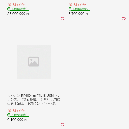
れをご確認ください》茨城県 結城市
茨城県 結城市 カメラレンズ レンズ
残りわずか
残りわずか
防災 核 シェルター【配送不可地域あ
蛍石レンズ 超望遠レンズ 高解像 高
り】(沖縄・離島)---yuki_enj_1_1d---
コントラスト 家電---yuki_kjm_2_rf40
茨城県結城市
茨城県結城市
0---
36,000,000
5,700,000
円
円
キヤノン RF600mm F4L IS USM 〈L
レンズ〉〈蛍石搭載〉《180日以内に
出荷予定(土日祝除く)》 Canon 茨城
県 結城市 カメラレンズ レンズ 蛍石
残りわずか
レンズ 超望遠レンズ 高解像 高コン
トラスト 家電---yuki_kjm_3_rf600---
茨城県結城市
6,100,000
円