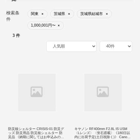
検索条
関東
茨城県
茨城県結城市
×
×
×
件
1,000,001円〜
×
3 件
防災核シェルター CRISIS-01 防災グ
キヤノン RF400mm F2.8L IS USM
ッズ 防災用品 防災核シェルター 防
〈Lレンズ〉〈蛍石搭載〉《180日以
災品 《納期に関してはお申込みの流
内に出荷予定(土日祝除く)》 Canon