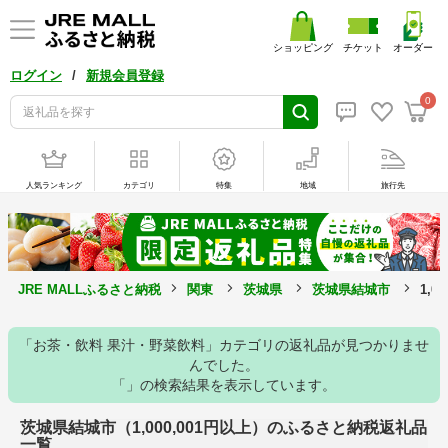
ショッピング
チケット
オーダー
/
ログイン
新規会員登録
0
人気ランキング
カテゴリ
特集
地域
旅行先
JRE MALLふるさと納税
関東
茨城県
茨城県結城市
1,
「お茶・飲料 果汁・野菜飲料」カテゴリの返礼品が見つかりませ
んでした。
「」の検索結果を表示しています。
茨城県結城市（1,000,001円以上）のふるさと納税返礼品
一覧