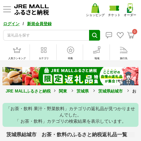
ショッピング
チケット
オーダー
/
ログイン
新規会員登録
0
人気ランキング
カテゴリ
特集
地域
旅行先
JRE MALLふるさと納税
関東
茨城県
茨城県結城市
お茶
「お茶・飲料 果汁・野菜飲料」カテゴリの返礼品が見つかりませ
んでした。
「 お茶・飲料」カテゴリの検索結果を表示しています。
茨城県結城市 お茶・飲料のふるさと納税返礼品一覧