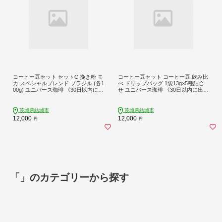
コーヒー豆セット セットC 挽き粉 モ
コーヒー豆セット コーヒー豆 飲み比
カ スペシャルブレンド ブラジル (各1
べ ドリップバッグ 1袋13g×5種詰合
00g) ユニバース珈琲 《30日以内に出
せ ユニバース珈琲 《30日以内に出荷
荷予定(土日祝除く)》 コーヒー 豆 セ
予定(土日祝除く)》 コーヒー 豆 セッ
ット 飲み比べ【配送不可地域あり】
ト コロンビア グアテマラ モカ スペ
(沖縄・離島)---yuki_yuni_14_1p---
シャルレンド ブラジル 飲み比べ【配
茨城県結城市
茨城県結城市
送不可地域あり】(沖縄・離島)---yuki
12,000
12,000
円
円
_yuni_11_5s---
「」のカテゴリーから探す