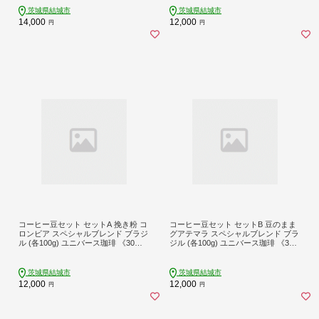
甘酒 健康 朝ごはん【配送不可地域あ
可地域あり】(沖縄・離島)---yuki_yu
茨城県結城市
茨城県結城市
り】---yuki_byu_4_3p---
ni_8_cbs---
14,000
12,000
円
円
コーヒー豆セット セットA 挽き粉 コ
コーヒー豆セット セットB 豆のまま
ロンビア スペシャルブレンド ブラジ
グアテマラ スペシャルブレンド ブラ
ル (各100g) ユニバース珈琲 《30日
ジル (各100g) ユニバース珈琲 《30
以内に出荷予定(土日祝除く)》 コー
日以内に出荷予定(土日祝除く)》 コ
ヒー 挽き粉 セット 飲み比べ【配送
ーヒー 豆 セット 飲み比べ【配送不
不可地域あり】(沖縄・離島)---yuki_y
可地域あり】(沖縄・離島)---yuki_yu
茨城県結城市
茨城県結城市
uni_12_1p---
ni_9_gbs---
12,000
12,000
円
円