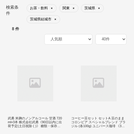
検索条
お茶・飲料
関東
茨城県
×
×
×
件
茨城県結城市
×
8 件
武勇 米麹のノンアルコール 甘酒 720
コーヒー豆セット セットA 豆のまま
ml×3本 株式会社武勇《90日以内に出
コロンビア スペシャルブレンド ブラ
荷予定(土日祝除く)》 糖類・保存料
ジル (各100g) ユニバース珈琲 《30
無添加 結城市 飲料 ドリンク 米麹の
日以内に出荷予定(土日祝除く)》 コ
ノンアルコール甘酒 ノンアルコール
ーヒー 豆 セット 飲み比べ【配送不