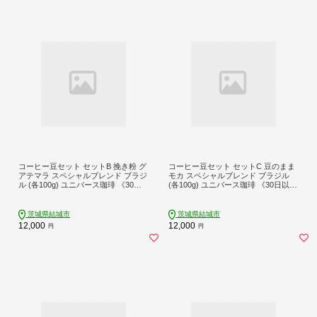
コーヒー豆セット セットB 挽き粉 グ
コーヒー豆セット セットC 豆のまま
アテマラ スペシャルブレンド ブラジ
モカ スペシャルブレンド ブラジル
ル (各100g) ユニバース珈琲 《30日
(各100g) ユニバース珈琲 《30日以内
以内に出荷予定(土日祝除く)》 コー
に出荷予定(土日祝除く)》 コーヒー
ヒー 挽き粉 セット 飲み比べ【配送
豆 セット 飲み比べ【配送不可地域あ
不可地域あり】(沖縄・離島)---yuki_y
り】(沖縄・離島)---yuki_yuni_10_mb
茨城県結城市
茨城県結城市
uni_13_1p---
s---
12,000
12,000
円
円