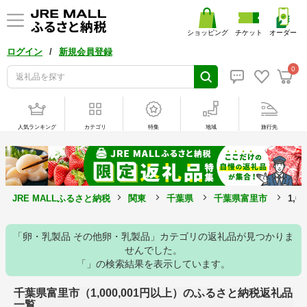
ショッピング
チケット
オーダー
/
ログイン
新規会員登録
0
人気ランキング
カテゴリ
特集
地域
旅行先
JRE MALLふるさと納税
関東
千葉県
千葉県富里市
1,
「卵・乳製品 その他卵・乳製品」カテゴリの返礼品が見つかりま
せんでした。
「」の検索結果を表示しています。
千葉県富里市（1,000,001円以上）のふるさと納税返礼品
一覧