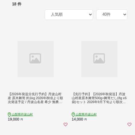
18 件
【2026年発送分先行予約】丹波山村
【先行予約】【2026年秋発送】丹波
産 原木舞茸 約1kg 2026年秋頃より順
山村産原木舞茸500g+舞茸だし(8g x6
次発送予定 / 丹波山名産 希少 無農薬
袋)セット 2026年9月下旬より順次発
無添加 舞茸 まいたけ マイタケ 原木
送予定【tab0118】
栽培 きのこ キノコ 産地直送【tab02
25-1000】
山梨県丹波山村
山梨県丹波山村
19,000
14,000
円
円