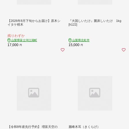
【2026年8月下旬からお届け】原木シ
『大国しいたけ』菌床しいたけ 1kg
イタケ榾木
[h122]
残りわずか
山梨県富士河口湖町
山梨県北杜市
17,000
15,000
円
円
【令和8年産先行予約】 増富天空の
麗峰木耳（きくらげ）