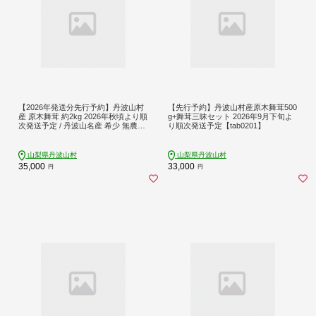
【2026年発送分先行予約】丹波山村
【先行予約】丹波山村産原木舞茸500
産 原木舞茸 約2kg 2026年秋頃より順
g+舞茸三昧セット 2026年9月下旬よ
次発送予定 / 丹波山名産 希少 無農薬
り順次発送予定【tab0201】
無添加 舞茸 まいたけ マイタケ 原木
栽培 きのこ キノコ 産地直送【tab02
25-2000】
山梨県丹波山村
山梨県丹波山村
35,000
33,000
円
円