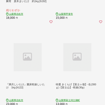
舞茸 原木まいたけ 約1kg [h192]
残りわずか
山梨県北杜市
山梨県甲斐市
18,000
15,000
円
円
『満月しいたけ』菌床乾燥しいた
特選 きくらげ【富士ヶ嶺】-生(300
け 1kg [h122]
ｇ)【富士山】-乾燥(30g）
山梨県北杜市
山梨県富士河口湖町
23,000
13,000
円
円