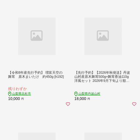
【令和8年産先行予約】 増富天空の
【先行予約】【2026年秋発送】丹波
舞茸 原木まいたけ 約450g [h192]
山村産原木舞茸500g+舞茸香油110g
洋風セット 2026年9月下旬より順次
発送予定【tab0178】
残りわずか
山梨県北杜市
山梨県丹波山村
10,000
18,000
円
円