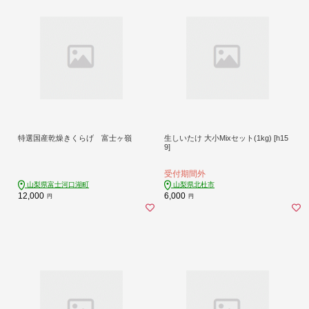
特選国産乾燥きくらげ 富士ヶ嶺
生しいたけ 大小Mixセット(1kg) [h15
9]
受付期間外
山梨県富士河口湖町
山梨県北杜市
12,000
6,000
円
円