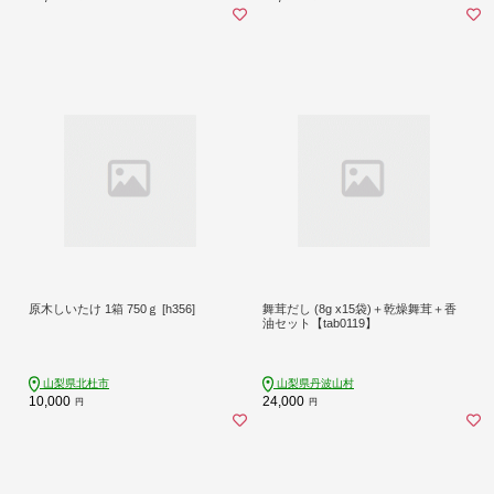
原木しいたけ 1箱 750ｇ [h356]
舞茸だし (8g x15袋)＋乾燥舞茸＋香
油セット【tab0119】
山梨県北杜市
山梨県丹波山村
10,000
24,000
円
円