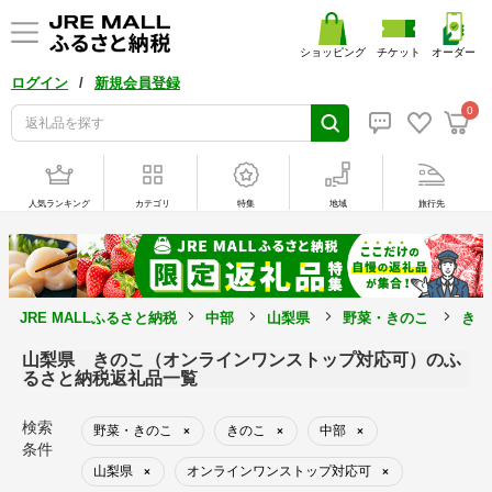
ショッピング
チケット
オーダー
/
ログイン
新規会員登録
0
人気ランキング
カテゴリ
特集
地域
旅行先
JRE MALLふるさと納税
中部
山梨県
野菜・きのこ
きの
山梨県 きのこ（オンラインワンストップ対応可）のふ
るさと納税返礼品一覧
検索
野菜・きのこ
きのこ
中部
×
×
×
条件
山梨県
オンラインワンストップ対応可
×
×