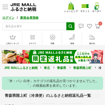
ショッピング
チケット
オーダー
/
ログイン
新規会員登録
0
人気ランキング
カテゴリ
特集
地域
旅行先
JRE MALLふるさと納税
東北
青森県
青森県階上町
冷凍
「米・パン 白米」カテゴリの返礼品が見つかりませんでした。
「」の検索結果を表示しています。
青森県階上町（冷凍便）のふるさと納税返礼品一覧