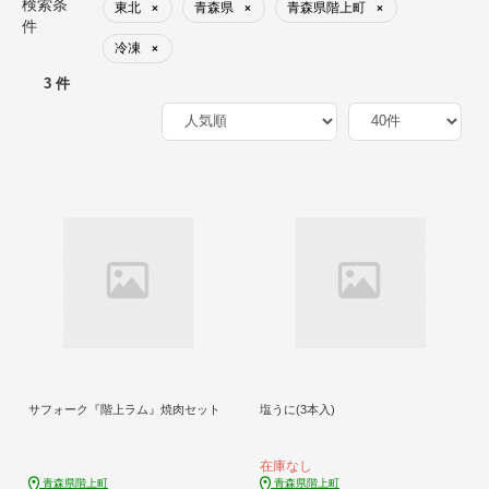
検索条
東北
青森県
青森県階上町
×
×
×
件
冷凍
×
3 件
サフォーク『階上ラム』焼肉セット
塩うに(3本入)
在庫なし
青森県階上町
青森県階上町