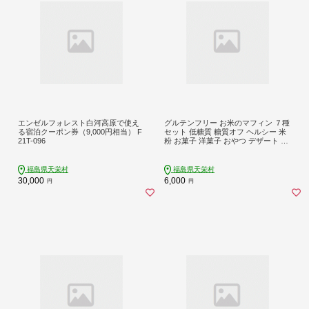
エンゼルフォレスト白河高原で使え
グルテンフリー お米のマフィン ７種
る宿泊クーポン券（9,000円相当） F
セット 低糖質 糖質オフ ヘルシー 米
21T-096
粉 お菓子 洋菓子 おやつ デザート ス
イーツ F21T-137
福島県天栄村
福島県天栄村
30,000
6,000
円
円