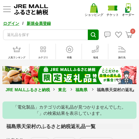
ショッピング
チケット
オーダー
/
ログイン
新規会員登録
0
人気ランキング
カテゴリ
特集
地域
旅行先
JRE MALLふるさと納税
東北
福島県
福島県天栄村の返礼品
「電化製品」カテゴリの返礼品が見つかりませんでした。
「」の検索結果を表示しています。
福島県天栄村のふるさと納税返礼品一覧