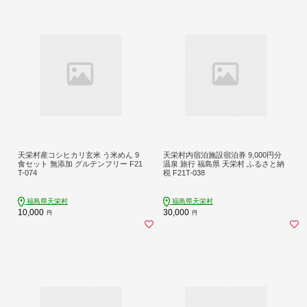
天栄村産コシヒカリ玄米 う米めん 9
天栄村内宿泊施設宿泊券 9,000円分
食セット 無添加 グルテンフリー F21
温泉 旅行 福島県 天栄村 ふるさと納
T-074
税 F21T-038
福島県天栄村
福島県天栄村
10,000
30,000
円
円