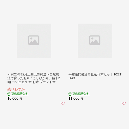
＜2025年12月上旬以降発送＞自然農
平右衛門醤油再仕込×2本セット F21T
法で育ったお米「こしひかり」精米2
-443
kg コシヒカリ 米 お米 ブランド米 銘
柄米 備蓄 日本米 こしひかり コメ ご
残りわずか
はん ご飯 食品 F21T-144
福島県天栄村
福島県天栄村
10,000
11,000
円
円