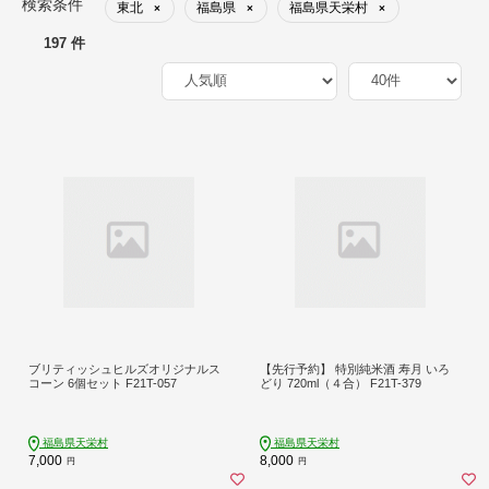
検索条件
東北
福島県
福島県天栄村
×
×
×
197 件
ブリティッシュヒルズオリジナルス
【先行予約】 特別純米酒 寿月 いろ
コーン 6個セット F21T-057
どり 720ml（４合） F21T-379
福島県天栄村
福島県天栄村
7,000
8,000
円
円