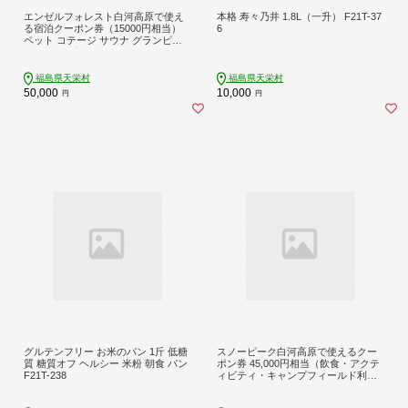
エンゼルフォレスト白河高原で使え
本格 寿々乃井 1.8L（一升） F21T-37
る宿泊クーポン券（15000円相当）
6
ペット コテージ サウナ グランピン
グ キャンプ スパ ドッグラン F21T-0
98
福島県天栄村
福島県天栄村
50,000
10,000
円
円
グルテンフリー お米のパン 1斤 低糖
スノーピーク白河高原で使えるクー
質 糖質オフ ヘルシー 米粉 朝食 パン
ポン券 45,000円相当（飲食・アクテ
F21T-238
ィビティ・キャンプフィールド利用
限定） F21T-222