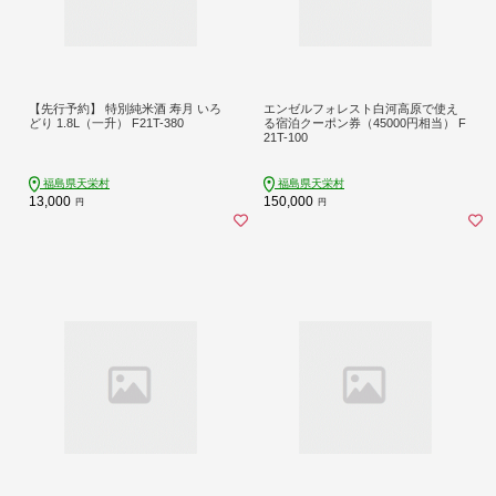
【先行予約】 特別純米酒 寿月 いろ
エンゼルフォレスト白河高原で使え
どり 1.8L（一升） F21T-380
る宿泊クーポン券（45000円相当） F
21T-100
福島県天栄村
福島県天栄村
13,000
150,000
円
円