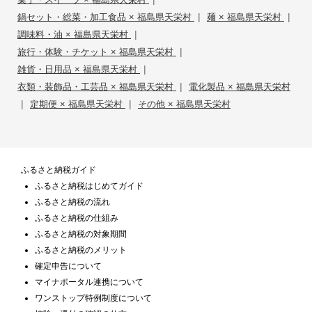
|
|
鍋セット・総菜・加工食品 × 福島県天栄村
麺 × 福島県天栄村
|
調味料・油 × 福島県天栄村
|
旅行・体験・チケット × 福島県天栄村
|
雑貨・日用品 × 福島県天栄村
|
衣類・装飾品・工芸品 × 福島県天栄村
電化製品 × 福島県天栄村
|
|
定期便 × 福島県天栄村
その他 × 福島県天栄村
ふるさと納税ガイド
ふるさと納税はじめてガイド
ふるさと納税の流れ
ふるさと納税の仕組み
ふるさと納税の対象期間
ふるさと納税のメリット
確定申告について
マイナポータル連携について
ワンストップ特例制度について