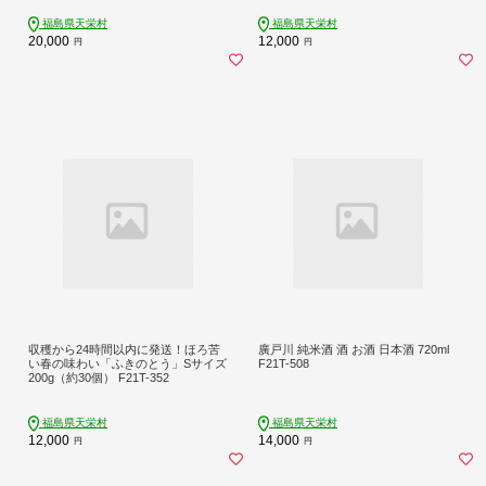
福島県天栄村
福島県天栄村
20,000
12,000
円
円
収穫から24時間以内に発送！ほろ苦
廣戸川 純米酒 酒 お酒 日本酒 720ml
い春の味わい「ふきのとう」Sサイズ
F21T-508
200g（約30個） F21T-352
福島県天栄村
福島県天栄村
12,000
14,000
円
円