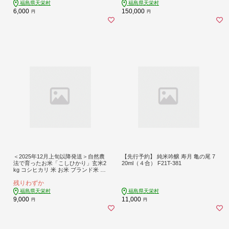
福島県天栄村
福島県天栄村
6,000
150,000
円
円
＜2025年12月上旬以降発送＞自然農
【先行予約】 純米吟醸 寿月 亀の尾 7
法で育ったお米「こしひかり」玄米2
20ml（４合） F21T-381
kg コシヒカリ 米 お米 ブランド米 銘
柄米 備蓄 日本米 こしひかり コメ ご
残りわずか
はん ご飯 食品 F21T-142
福島県天栄村
福島県天栄村
9,000
11,000
円
円