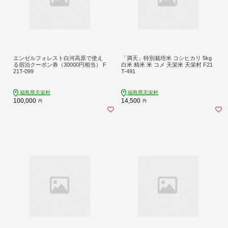
エンゼルフォレスト白河高原で使え
「満天」特別栽培米 コシヒカリ 5kg
る宿泊クーポン券（30000円相当） F
白米 精米 米 コメ 天栄米 天栄村 F21
21T-099
T-491
福島県天栄村
福島県天栄村
100,000
14,500
円
円