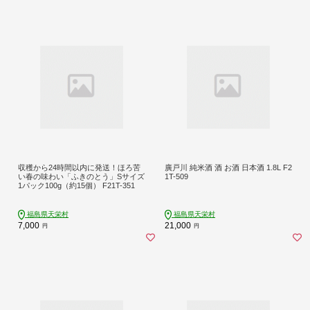
収穫から24時間以内に発送！ほろ苦
廣戸川 純米酒 酒 お酒 日本酒 1.8L F2
い春の味わい「ふきのとう」Sサイズ
1T-509
1パック100g（約15個） F21T-351
福島県天栄村
福島県天栄村
7,000
21,000
円
円