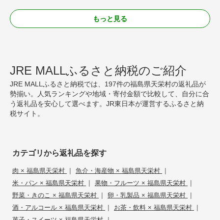
もっと見る
JRE MALLふるさと納税のご紹介
JRE MALLふるさと納税では、197件の福島県天栄村の返礼品が
勢揃い。人気ランキングや地域・寄付金額で比較して、自分に合
う返礼品を安心して選べます。JR東日本が運営するふるさと納
税サイト。
カテゴリから返礼品を探す
|
|
肉 × 福島県天栄村
魚介・海産物 × 福島県天栄村
|
|
米・パン × 福島県天栄村
果物・フルーツ × 福島県天栄村
|
|
野菜・きのこ × 福島県天栄村
卵・乳製品 × 福島県天栄村
|
|
酒・アルコール × 福島県天栄村
お茶・飲料 × 福島県天栄村
|
菓子・スイーツ × 福島県天栄村