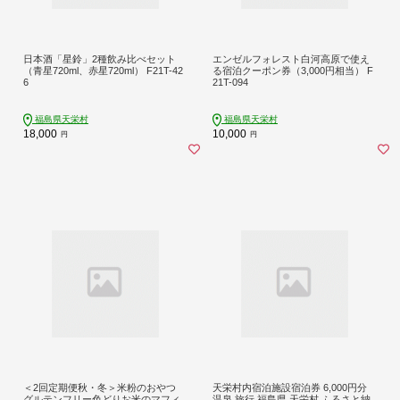
日本酒「星鈴」2種飲み比べセット
エンゼルフォレスト白河高原で使え
（青星720ml、赤星720ml） F21T-42
る宿泊クーポン券（3,000円相当） F
6
21T-094
福島県天栄村
福島県天栄村
18,000
10,000
円
円
＜2回定期便秋・冬＞米粉のおやつ
天栄村内宿泊施設宿泊券 6,000円分
グルテンフリー色どりお米のマフィ
温泉 旅行 福島県 天栄村 ふるさと納