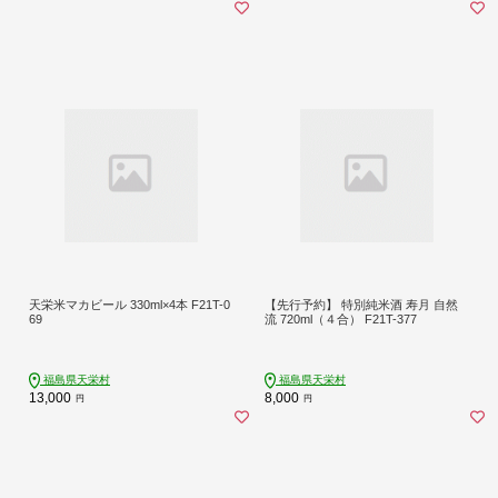
天栄米マカビール 330ml×4本 F21T-0
【先行予約】 特別純米酒 寿月 自然
69
流 720ml（４合） F21T-377
福島県天栄村
福島県天栄村
13,000
8,000
円
円