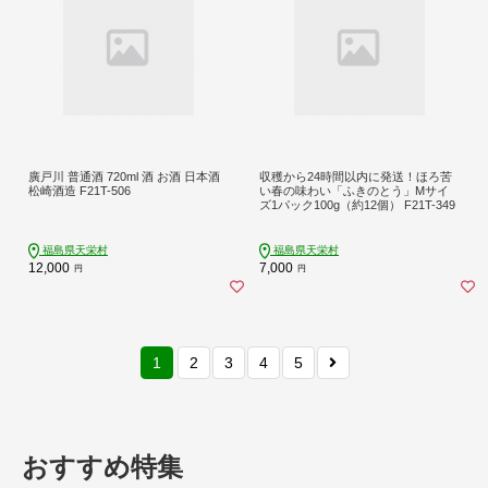
廣戸川 普通酒 720ml 酒 お酒 日本酒
収穫から24時間以内に発送！ほろ苦
松崎酒造 F21T-506
い春の味わい「ふきのとう」Mサイ
ズ1パック100g（約12個） F21T-349
福島県天栄村
福島県天栄村
12,000
7,000
円
円
1
2
3
4
5
おすすめ特集