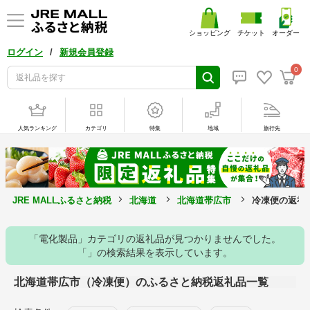
ショッピング
チケット
オーダー
/
ログイン
新規会員登録
0
人気ランキング
カテゴリ
特集
地域
旅行先
JRE MALLふるさと納税
北海道
北海道帯広市
冷凍便の返礼
「電化製品」カテゴリの返礼品が見つかりませんでした。
「」の検索結果を表示しています。
北海道帯広市（冷凍便）のふるさと納税返礼品一覧