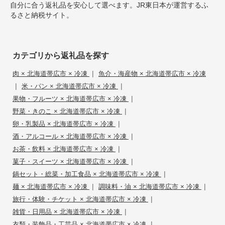
自分に合う返礼品を安心して選べます。JR東日本が運営するふ
るさと納税サイト。
カテゴリから返礼品を探す
|
肉 × 北海道帯広市 × 冷凍
魚介・海産物 × 北海道帯広市 × 冷凍
|
|
米・パン × 北海道帯広市 × 冷凍
|
果物・フルーツ × 北海道帯広市 × 冷凍
|
野菜・きのこ × 北海道帯広市 × 冷凍
|
卵・乳製品 × 北海道帯広市 × 冷凍
|
酒・アルコール × 北海道帯広市 × 冷凍
|
お茶・飲料 × 北海道帯広市 × 冷凍
|
菓子・スイーツ × 北海道帯広市 × 冷凍
|
鍋セット・総菜・加工食品 × 北海道帯広市 × 冷凍
|
|
麺 × 北海道帯広市 × 冷凍
調味料・油 × 北海道帯広市 × 冷凍
|
旅行・体験・チケット × 北海道帯広市 × 冷凍
|
雑貨・日用品 × 北海道帯広市 × 冷凍
|
衣類・装飾品・工芸品 × 北海道帯広市 × 冷凍