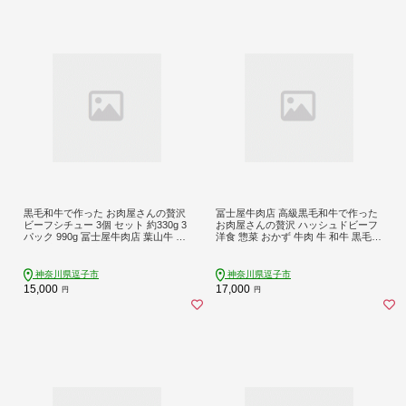
黒毛和牛で作った お肉屋さんの贅沢
冨士屋牛肉店 高級黒毛和牛で作った
ビーフシチュー 3個 セット 約330g 3
お肉屋さんの贅沢 ハッシュドビーフ
パック 990g 冨士屋牛肉店 葉山牛 松
洋食 惣菜 おかず 牛肉 牛 和牛 黒毛和
阪牛 小分け 牛 牛肉 肉 冷凍 お中元
牛
レトルト ギフト 豪華 おもてなし 和
牛 黒毛和牛 送料無料 神奈川県 逗子
神奈川県逗子市
神奈川県逗子市
市
15,000
17,000
円
円