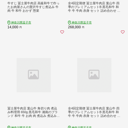
牛すじ 冨士屋牛肉店 高級和牛で作っ
全4回定期便 冨士屋牛肉店 葉山牛 四
たお肉屋さんの贅沢牛すじ煮込み 牛
季のプレミアムセットB 黒毛和牛 和
肉 牛 和牛 おかず 惣菜
牛 牛 牛肉 赤身 セット 詰め合わせ 焼
き肉 焼肉 BBQ スライス 塩麹 ステー
キ ビーフシチュー ハンバーグ ロー
ストビーフ お取り寄せグルメ 送料無
神奈川県逗子市
神奈川県逗子市
料 神奈川県 逗子市
14,000
268,000
円
円
冨士屋牛肉店 葉山牛 角切り肉 煮込
全4回定期便 冨士屋牛肉店 葉山牛 四
み料理用 650g 黒毛和牛 湘南のブラ
季のプレミアムセットB 黒毛和牛 和
ンド 和牛 牛 お肉 肉 煮込み 煮込み料
牛 牛 牛肉 赤身 セット 詰め合わせ 焼
理 スネ ネック 肩肉 ビーフシチュー
き肉 焼肉 BBQ スライス 塩麹 ステー
赤ワイン煮 ポトフ 角切り煮込み 煮
キ ビーフシチュー ハンバーグ ロー
物 ビーフ お取り寄せグルメ 送料無
ストビーフ お取り寄せグルメ 送料無
神奈川県逗子市
神奈川県逗子市