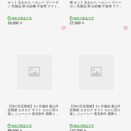
セット 生おから ヘルシー ヴィーガ
個 セット 生おから ヘルシー ヴィー
ン 乳製品 卵 白砂糖 不使用 マフィン
ガン 乳製品 卵 白砂糖 不使用 マフィ
お菓子 焼き菓子 おまかせ 冷凍 神奈
ン お菓子 焼き菓子 おまかせ 冷凍 神
川県 逗子市
奈川県 逗子市
神奈川県逗子市
神奈川県逗子市
16,000
27,000
円
円
【29の日定期便】2ヶ月連続 葉山牛
【29の日定期便】3ヶ月連続 葉山牛
定期便 カタログ ギフト カルビ切り
定期便 カタログ ギフト カルビ切り
落し ジューシー 黒毛和牛 霜降り 赤
落し ジューシー 黒毛和牛 霜降り 赤
身 肉 焼く 家族 贈り物 受賞 うし 和
身 肉 焼く 家族 贈り物 受賞 うし 和
牛 冷凍 良質 冷凍便 送料無料 冨士屋
牛 冷凍 良質 冷凍便 送料無料 冨士屋
牛肉店 神奈川県 逗子市
牛肉店 神奈川県 逗子市
神奈川県逗子市
神奈川県逗子市
88,000
132,000
円
円