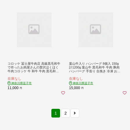
コロッケ 冨士屋牛肉店 高級黒毛和牛
葉山牛入り ハンバーグ 8個入 150g
で作ったお肉屋さんの贅沢ほくほく
計1200g 葉山牛 黒毛和牛 牛肉 豚肉
牛肉コロッケ 牛 和牛 牛肉 黒毛和牛
ハンバーグ 手造り 合挽き 冷凍 お取
おかず 惣菜
り寄せ 贈り物 ギフト 惣菜 おかず 濃
在庫なし
在庫なし
厚 旨み 和牛 時短 簡単調理 冨士屋牛
肉店 神奈川県 逗子市
神奈川県逗子市
神奈川県逗子市
11,000
15,000
円
円
1
2