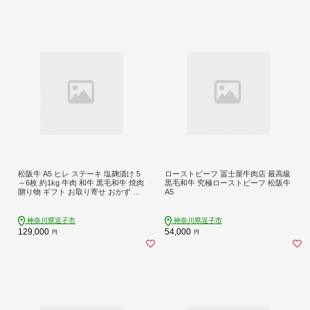
松阪牛 A5 ヒレ ステーキ 塩麹漬け 5
ローストビーフ 冨士屋牛肉店 最高級
～6枚 約1kg 牛肉 和牛 黒毛和牛 焼肉
黒毛和牛 究極ローストビーフ 松阪牛
贈り物 ギフト お取り寄せ おかず お
A5
もてなし ステーキ肉 フィレ 冨士屋
牛肉店 神奈川県 逗子市 お届け：発
送可能時期より順次発送予定
神奈川県逗子市
神奈川県逗子市
129,000
54,000
円
円