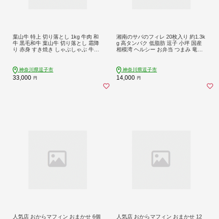
葉山牛 特上 切り落とし 1kg 牛肉 和
湘南のサバのフィレ 20枚入り 約1.3k
牛 黒毛和牛 葉山牛 切り落とし 霜降
g 高タンパク 低脂肪 逗子 小坪 国産
り 赤身 すき焼き しゃぶしゃぶ 牛丼
相模湾 ヘルシー お弁当 つまみ 竜田
煮物 贅沢 旨み コク 柔らかい A5 贈
揚げ さば 鯖 冷凍 惣菜 おかず 釣り船
り物 ギフト お取り寄せ 夕食 おかず
逗子 椿丸
神奈川県 逗子市
神奈川県逗子市
神奈川県逗子市
33,000
14,000
円
円
人気店 おからマフィン おまかせ 6個
人気店 おからマフィン おまかせ 12