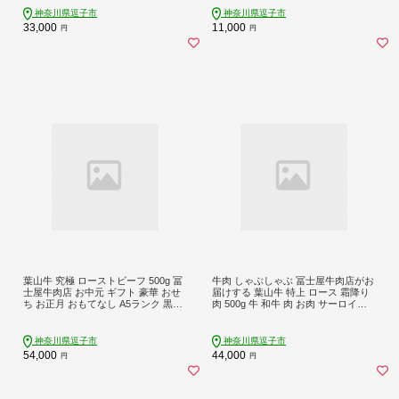
牛 黒毛和牛 送料無料 神奈川県 逗子
神奈川県逗子市
神奈川県逗子市
市
33,000
11,000
円
円
葉山牛 究極 ローストビーフ 500g 冨
牛肉 しゃぶしゃぶ 冨士屋牛肉店がお
士屋牛肉店 お中元 ギフト 豪華 おせ
届けする 葉山牛 特上 ロース 霜降り
ち お正月 おもてなし A5ランク 黒毛
肉 500g 牛 和牛 肉 お肉 サーロイン
和牛 黒毛 贈り物 お歳暮 神奈川県 【
リブロース 肩ロース ギフ
逗子市 】
神奈川県逗子市
神奈川県逗子市
54,000
44,000
円
円