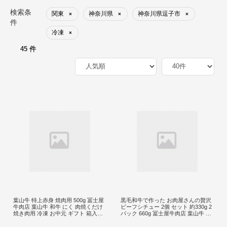
検索条
関東
神奈川県
神奈川県逗子市
×
×
×
件
冷凍
×
45 件
葉山牛 特上赤身 焼肉用 500g 冨士屋
黒毛和牛で作った お肉屋さんの贅沢
牛肉店 葉山牛 和牛 にく 肉焼くだけ
ビーフシチュー 2個 セット 約330g 2
焼き肉用 冷凍 お中元 ギフト 箱入り
パック 660g 冨士屋牛肉店 葉山牛 松
贈答用 豪華 おもてなし神奈川県 【
阪牛 小分け 牛 牛肉 肉 冷凍 お中元
逗子市 】
レトルト ギフト 豪華 おもてなし 和