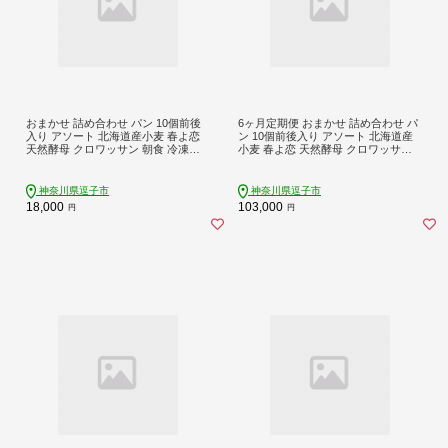
おまかせ 詰め合わせ パン 10個前後
6ヶ月定期便 おまかせ 詰め合わせ パ
入り アソート 北海道産小麦 春よ恋
ン 10個前後入り アソート 北海道産
天然酵母 クロワッサン 朝食 冷凍配
小麦 春よ恋 天然酵母 クロワッサン
送 クール便 無料配送 神奈川県 逗子
朝食 冷凍配送 クール便 無料配送 神
市 カフェ ラ・シャット・ロンロン
奈川県 逗子市 カフェ ラ・シャッ
ト・ロンロン
神奈川県逗子市
神奈川県逗子市
18,000
103,000
円
円