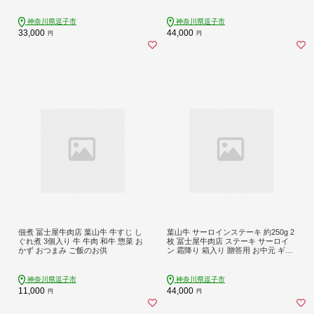
中元 ギフト 黒毛和牛 神奈川県 【 逗
子市 】
神奈川県逗子市
神奈川県逗子市
33,000
44,000
円
円
佃煮 冨士屋牛肉店 葉山牛 牛すじ し
葉山牛 サーロインステーキ 約250g 2
ぐれ煮 3個入り 牛 牛肉 和牛 惣菜 お
枚 冨士屋牛肉店 ステーキ サーロイ
かず おつまみ ご飯のお供
ン 霜降り 箱入り 贈答用 お中元 ギフ
ト おもてなし 黒毛和牛 神奈川県 【
逗子市 】
神奈川県逗子市
神奈川県逗子市
11,000
44,000
円
円