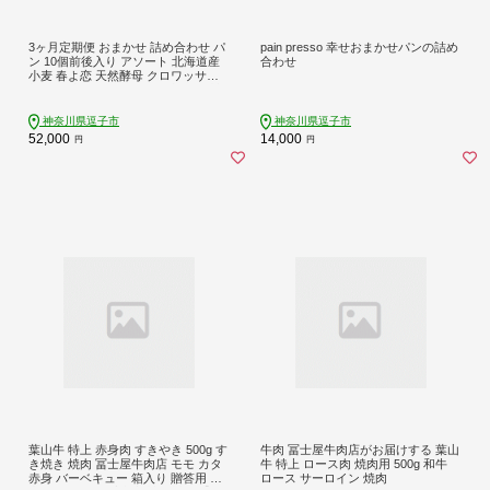
3ヶ月定期便 おまかせ 詰め合わせ パ
pain presso 幸せおまかせパンの詰め
ン 10個前後入り アソート 北海道産
合わせ
小麦 春よ恋 天然酵母 クロワッサン
朝食 冷凍配送 クール便 無料配送 神
奈川県 逗子市 カフェ ラ・シャッ
ト・ロンロン
神奈川県逗子市
神奈川県逗子市
52,000
14,000
円
円
葉山牛 特上 赤身肉 すきやき 500g す
牛肉 冨士屋牛肉店がお届けする 葉山
き焼き 焼肉 冨士屋牛肉店 モモ カタ
牛 特上 ロース肉 焼肉用 500g 和牛
赤身 バーベキュー 箱入り 贈答用 お
ロース サーロイン 焼肉