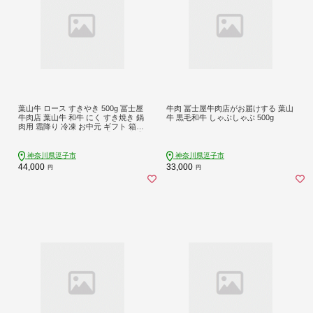
葉山牛 ロース すきやき 500g 冨士屋
牛肉 冨士屋牛肉店がお届けする 葉山
牛肉店 葉山牛 和牛 にく すき焼き 鍋
牛 黒毛和牛 しゃぶしゃぶ 500g
肉用 霜降り 冷凍 お中元 ギフト 箱入
り 贈答用 豪華 神奈川県 【 逗子市 】
神奈川県逗子市
神奈川県逗子市
44,000
33,000
円
円