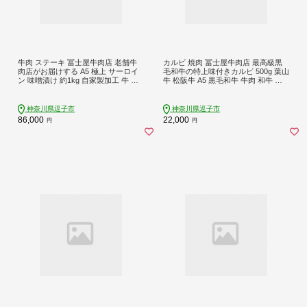
牛肉 ステーキ 冨士屋牛肉店 老舗牛
カルビ 焼肉 冨士屋牛肉店 最高級黒
肉店がお届けする A5 極上 サーロイ
毛和牛の特上味付きカルビ 500g 葉山
ン 味噌漬け 約1kg 自家製加工 牛 和
牛 松阪牛 A5 黒毛和牛 牛肉 和牛 焼
牛 肉 お肉
き肉 焼肉用 焼肉用牛肉 牛 肉 お肉 国
産 お届け：発送可能時期より順次発
送予定
神奈川県逗子市
神奈川県逗子市
86,000
22,000
円
円