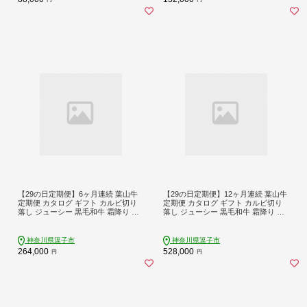
【29の日定期便】6ヶ月連続 葉山牛
【29の日定期便】12ヶ月連続 葉山牛
定期便 カタログ ギフト カルビ切り
定期便 カタログ ギフト カルビ切り
落し ジューシー 黒毛和牛 霜降り 赤
落し ジューシー 黒毛和牛 霜降り 赤
身 肉 焼く 家族 贈り物 受賞 うし 和
身 肉 焼く 家族 贈り物 受賞 うし 和
牛 冷凍 良質 冷凍便 送料無料 冨士屋
牛 冷凍 良質 冷凍便 送料無料 冨士屋
牛肉店 神奈川県 逗子市
牛肉店 神奈川県 逗子市
神奈川県逗子市
神奈川県逗子市
264,000
528,000
円
円