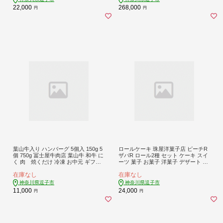
料 神奈川県 逗子市
料 神奈川県 逗子市
22,000
268,000
円
円
葉山牛入り ハンバーグ 5個入 150g 5
ロールケーキ 珠屋洋菓子店 ピーチR
個 750g 冨士屋牛肉店 葉山牛 和牛 に
ザバR ロール2種 セット ケーキ スイ
く 肉 焼くだけ 冷凍 お中元 ギフト
ーツ 菓子 お菓子 洋菓子 デザート フ
贈答用 小分け 生 冷凍 豪華 神奈川県
ルーツ 桃 黄桃 チョコレート お楽し
在庫なし
在庫なし
【 逗子市 】
み
神奈川県逗子市
神奈川県逗子市
11,000
24,000
円
円