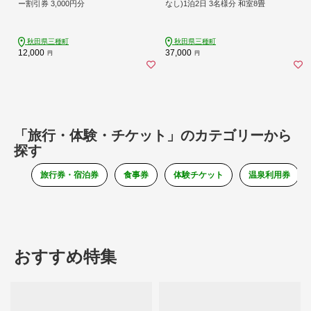
ー割引券 3,000円分
なし)1泊2日 3名様分 和室8畳
秋田県三種町
秋田県三種町
12,000
37,000
円
円
「旅行・体験・チケット」のカテゴリーから
探す
旅行券・宿泊券
食事券
体験チケット
温泉利用券
おすすめ特集