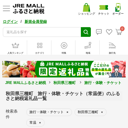
ショッピング
チケット
オーダー
/
ログイン
新規会員登録
0
人気ランキング
カテゴリ
特集
地域
旅行先
JRE MALLふるさと納税
秋田県三種町
旅行・体験・チケット
秋田県三種町 旅行・体験・チケット（常温便）のふる
さと納税返礼品一覧
検索条
旅行・体験・チケット
秋田県三種町
×
×
件
常温
×