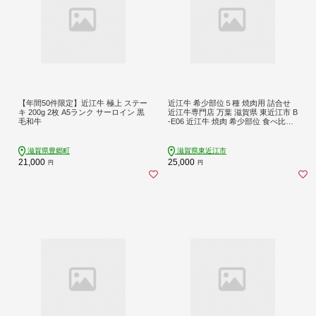
【年間50件限定】近江牛 極上 ステー
近江牛 希少部位５種 焼肉用 詰合せ
キ 200g 2枚 A5ランク サーロイン 黒
近江牛専門店 万葉 滋賀県 東近江市 B
毛和牛
-E06 近江牛 焼肉 希少部位 食べ比べ
詰め合わせ 和牛 霜降り A4 A5 万葉の
たれ
滋賀県豊郷町
滋賀県東近江市
21,000
25,000
円
円