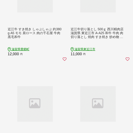
近江牛 すき焼き しゃぶしゃぶ 約380
近江牛切り落とし 500ｇ 西川精肉店
g A5 モモ 肩ロース 肉の千石屋 牛肉
滋賀県 東近江市 A-A25 和牛 牛肉 肉
黒毛和牛
切り落とし 焼肉 すき焼き 炒め物 ギ
フト お取り寄せ 高級 近江牛
滋賀県豊郷町
滋賀県東近江市
12,000
11,000
円
円