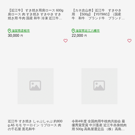
【近江牛】 すき焼き用肩ロース 600g
【カネ吉山本】近江牛 すきやき
肩ロース 肉 すき焼き すきやき すき
用 【500g】【Y079W1】（国産
焼き用 牛肉 国産 和牛 冷凍 近江牛す
牛 和牛 ブランド牛 ブランド和
き焼き 和牛すき焼き ロース ロース
牛 黒毛和牛 牛肉 肉 高級 人
肉 スライス 黒毛和牛 ブランド牛 日
気 おすすめ 神戸牛 松阪牛 に並
本三大和牛 国産牛 希少 クリスマス
ぶ 日本三大和牛 近江牛）
滋賀県彦根市
滋賀県近江八幡市
お歳暮 ギフト 贈答 プレゼント 人気
30,000
22,000
円
円
彦根 滋賀 千成亭
近江牛 すき焼き しゃぶしゃぶ 約800
令和4年度 全国肉用牛枝肉共励会 最
g A5 モモ サーロイン リブロース 肉
優秀賞受賞 中川畜産 近江牛赤身焼肉
の千石屋 黒毛和牛
用 500g 高島屋選定品 （株）高島屋
洛西店 滋賀県 東近江市 C25 近江牛