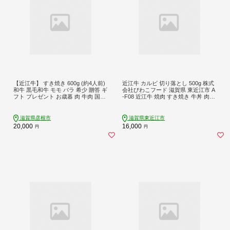
【近江牛】 すき焼き 600g (約4人前)
近江牛 カルビ 切り落とし 500g 株式
和牛 黒毛和牛 モモ バラ 希少 贈答 ギ
会社びわこフード 滋賀県 東近江市 A
フト プレゼント お歳暮 肉 牛肉 国産
-F08 近江牛 焼肉 すき焼き 牛丼 肉じ
国産牛 国産牛肉すき焼き用 和牛すき
ゃが 500g A4 A5 霜降り 和牛 高級 国
焼き 牛肉すき焼き すきやき sukiyaki
産 ブランド牛
ブランド牛 日本三大和牛 クリスマス
滋賀県彦根市
滋賀県東近江市
年末 年始 おすすめ 人気 2万 20000円
20,000
16,000
円
円
2万円 希少 A4 A5 老舗近江牛専門店
千成亭 彦根 滋賀