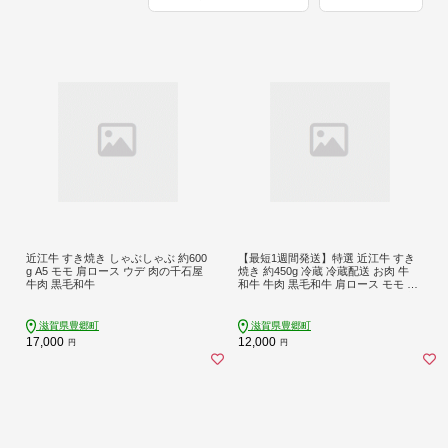
近江牛 すき焼き しゃぶしゃぶ 約600
【最短1週間発送】特選 近江牛 すき
g A5 モモ 肩ロース ウデ 肉の千石屋
焼き 約450g 冷蔵 冷蔵配送 お肉 牛
牛肉 黒毛和牛
和牛 牛肉 黒毛和牛 肩ロース モモ す
きやき すき焼き肉 すき焼き用 肉 和
牛 日本三大和牛 ブランド牛 滋賀県
豊郷町
滋賀県豊郷町
滋賀県豊郷町
17,000
12,000
円
円