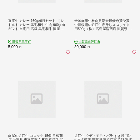
近江牛 カレー 160g×6袋セット 【 レ
全国肉用牛枝肉共励会最優秀賞受賞
トルト カレー 黒毛和牛 牛肉 960g 肉
中川牧場の近江牛赤身しゃぶしゃぶ
ギフト 自宅用 高級 黒毛和牛 国産 ふ
用500g（株）高島屋洛西店 滋賀県 東
るさと納税 5000円 ブランド牛 三大
近江市 C23 [高島屋選定品] しゃぶし
和牛 和牛 贈り物 内祝い 神戸牛 松阪
ゃぶ 赤身 和牛 牛肉
牛 に並ぶ 日本三大和牛 滋賀県 竜王
滋賀県竜王町
滋賀県東近江市
町 澤井牧場 送料無料 】 【202403_
5,000
30,000
円
円
防災グッズ】保存食
肉屋の近江牛 コロッケ 15個 常松商
近江牛 ウデ・モモ・バラ すき焼用1k
店 滋賀県 東近江市 A-E33 近江牛 和
g 本多商店 滋賀県 東近江市 C22 近江