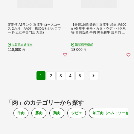
定期便 A5ランク 近江牛 ロースコー
【最短1週間発送】近江牛 焼肉 約600
ス 2カ月 AA07 株式会社びわこフ
g A5 雌牛 モモ・カタ・ウデ・バラ系
ード(近江牛専門店 万葉)
等 西川畜産 牛肉 黒毛和牛 焼き肉 焼
肉用 肉 お肉 牛 和牛 ブランド牛
滋賀県東近江市
滋賀県豊郷町
110,000
18,000
円
円
1
2
3
4
5
...
「肉」のカテゴリーから探す
牛肉
豚肉
鶏肉
ジビエ
加工肉（ハム・ソーセー