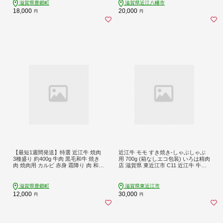
め 神戸牛 松阪牛 に並ぶ 日本三大
滋賀県豊郷町
滋賀県近江八幡市
和牛 近江牛）
18,000
20,000
円
円
【最短1週間発送】特選 近江牛 焼肉
近江牛 モモ すき焼き-しゃぶしゃぶ
3種盛り 約400g 牛肉 黒毛和牛 焼き
用 700g (箱なしエコ包装) いろは精肉
肉 焼肉用 カルビ 赤身 霜降り 肉 和牛
店 滋賀県 東近江市 C11 近江牛 牛肉
日本三大和牛 ブランド牛 BBQ バー
黒毛和牛 すき焼き しゃぶしゃぶ モ
ベキュー 滋賀県 豊郷町
モ 赤身 ヘルシー 大容量 家族用 産地
直送
滋賀県豊郷町
滋賀県東近江市
12,000
30,000
円
円