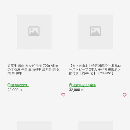
近江牛 焼肉 カルビ モモ 700g A5 肉
【カネ吉山本】特選国産和牛 和風ロ
の千石屋 牛肉 黒毛和牛 焼き肉 肉 お
ーストビーフ 2本入 手作り和風ポン
肉 牛 和牛
酢付き【約440ｇ】【Y096W1】
滋賀県豊郷町
滋賀県近江八幡市
23,000
32,000
円
円