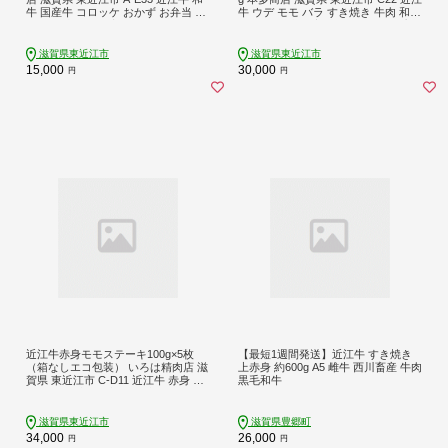
牛 国産牛 コロッケ おかず お弁当 揚
牛 ウデ モモ バラ すき焼き 牛肉 和牛
げ物 冷凍 お取り寄せ 揚げるだけ 惣
肉 霜降り 赤身 美味しい ギフト プレ
菜
ゼント 贈答品 お取り寄せ 高級
滋賀県東近江市
滋賀県東近江市
15,000
30,000
円
円
近江牛赤身モモステーキ100g×5枚
【最短1週間発送】近江牛 すき焼き
（箱なしエコ包装） いろは精肉店 滋
上赤身 約600g A5 雌牛 西川畜産 牛肉
賀県 東近江市 C-D11 近江牛 赤身 ス
黒毛和牛
テーキ 肉 牛肉 ブランド牛 500g
滋賀県東近江市
滋賀県豊郷町
34,000
26,000
円
円