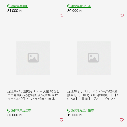
焼肉 赤身 和牛 霜降り A5ランク 500g
優勝 最優秀賞 全国共励会
滋賀県豊郷町
滋賀県東近江市
34,000
30,000
円
円
近江牛バラ焼肉用1kg(5-6人前 箱なし
近江牛オリジナルハンバーグの冷凍
エコ包装) いろは精肉店 滋賀県 東近
詰合せ【1,100g（110g×10個）】【K
江市 C12 近江牛 バラ 焼肉 牛肉 和牛
015W】（国産牛 和牛 ブランド
1kg 5-6人前 大容量 霜降り 自宅用
牛 ブランド和牛 黒毛和牛 牛
肉 肉 高級 人気 おすすめ 神
戸牛 松阪牛 に並ぶ 日本三大和牛
滋賀県東近江市
滋賀県近江八幡市
近江牛）
30,000
19,000
円
円