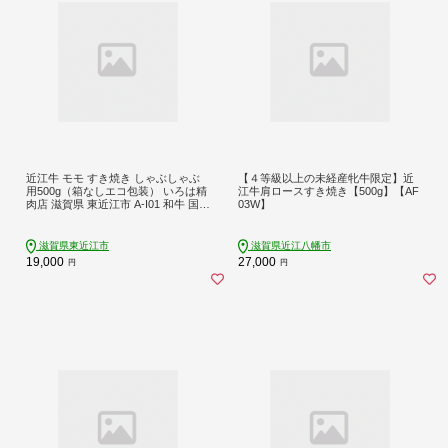
近江牛 モモ すき焼き しゃぶしゃぶ
【４等級以上の未経産牝牛限定】近
用500g（箱なしエコ包装） いろは精
江牛肩ロースすき焼き【500g】【AF
肉店 滋賀県 東近江市 A-I01 和牛 国産
03W】
牛 ブランド牛 赤身 肉 霜降り すきや
き しゃぶしゃぶ ギフト 贈答
滋賀県東近江市
滋賀県近江八幡市
19,000
27,000
円
円