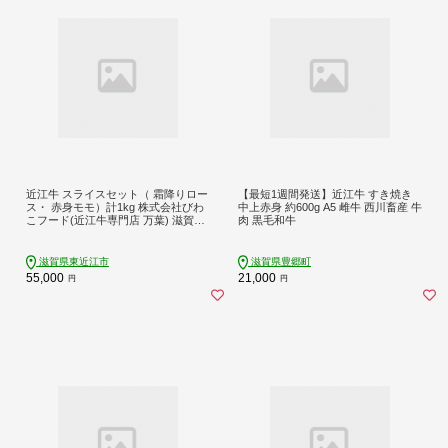
近江牛 スライスセット（ 霜降りロー
【最短1週間発送】近江牛 すき焼き
ス・ 赤身モモ）計1kg 株式会社びわ
中上赤身 約600g A5 雌牛 西川畜産 牛
こフード(近江牛専門店 万葉) 滋賀県
肉 黒毛和牛
東近江市 E-E13 近江牛 スライス す
き焼き しゃぶしゃぶ 和牛
滋賀県東近江市
滋賀県豊郷町
55,000
21,000
円
円