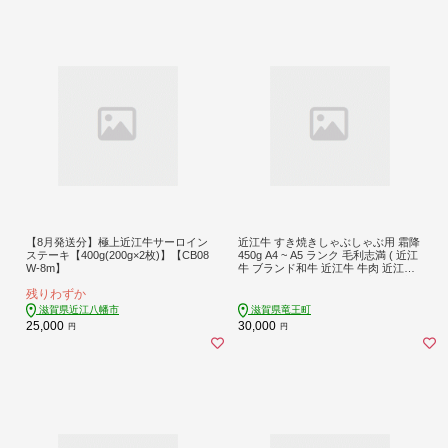
【8月発送分】極上近江牛サーロイン
近江牛 すき焼きしゃぶしゃぶ用 霜降
ステーキ【400g(200g×2枚)】【CB08
450g A4 ~ A5 ランク 毛利志満 ( 近江
W-8m】
牛 ブランド和牛 近江牛 牛肉 近江牛
好き焼き しゃぶしゃぶ 国産 近江牛
残りわずか
人気 近江牛 神戸牛 松阪牛 に並ぶ 日
本三大和牛 ふるさと納税 )
滋賀県近江八幡市
滋賀県竜王町
25,000
30,000
円
円