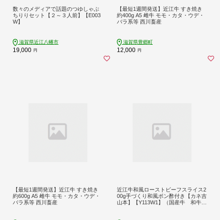
数々のメディアで話題のつゆしゃぶ
【最短1週間発送】近江牛 すき焼き
ちりりセット【２～３人前】【E003
約400g A5 雌牛 モモ・カタ・ウデ・
W】
バラ系等 西川畜産
滋賀県近江八幡市
滋賀県豊郷町
19,000
12,000
円
円
【最短1週間発送】近江牛 すき焼き
近江牛和風ローストビーフスライス2
約600g A5 雌牛 モモ・カタ・ウデ・
00g手づくり和風ポン酢付き【カネ吉
バラ系等 西川畜産
山本】【Y113W1】（国産牛 和牛
ブランド牛 ブランド和牛 黒毛和
牛 牛肉 肉 高級 人気 おすす