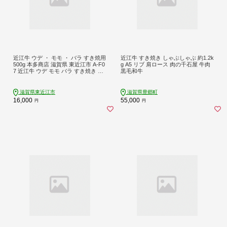
近江牛 ウデ ・ モモ ・ バラ すき焼用
近江牛 すき焼き しゃぶしゃぶ 約1.2k
500g 本多商店 滋賀県 東近江市 A-F0
g A5 リブ 肩ロース 肉の千石屋 牛肉
7 近江牛 ウデ モモ バラ すき焼き 牛
黒毛和牛
肉 和牛 肉 霜降り 赤身 美味しい ギフ
ト プレゼント 贈答品 お取り寄せ 高
級
滋賀県東近江市
滋賀県豊郷町
16,000
55,000
円
円