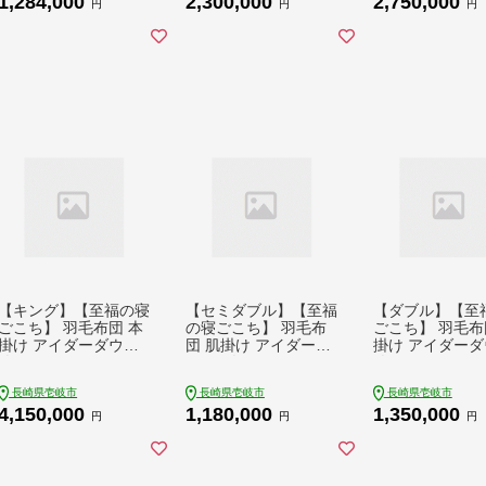
1,284,000
2,300,000
2,750,000
市》【KRAZY MEA
[JDH078] アイダーダ
州】[JDH079]
円
円
円
T】[JER026] ステー
ウン 布団 ふとん 綿10
ーダウン 布団 
キ サーロイン 100000
0％ 本掛 掛布団 掛け
綿100％ 本掛 
0 1000000円 100万円
布団 掛けふとん ダウ
掛け布団 掛けふ
ゴチになります 壱岐
ン シングル 2500000
セミダブル 3000
牛 ぐるナイ
2500000円 250万円
3000000円 30
【キング】【至福の寝
【セミダブル】【至福
【ダブル】【至
ごこち】 羽毛布団 本
の寝ごこち】 羽毛布
ごこち】 羽毛布
掛け アイダーダウン×
団 肌掛け アイダーダ
掛け アイダーダ
綿100％（ホワイト・
ウン×綿100％（ホワ
綿100％（ホワ
精紡交撚）《壱岐市》
イト・精紡交撚）《壱
精紡交撚）《壱
長崎県壱岐市
長崎県壱岐市
長崎県壱岐市
【富士新幸九州】[JD
岐市》【富士新幸九
【富士新幸九州】 
4,150,000
1,180,000
1,350,000
H082] アイダーダウン
州】 [JDH084] アイダ
H085] アイダーダウン
円
円
円
布団 ふとん 綿100％
ーダウン 布団 ふとん
布団 ふとん 綿1
本掛 掛布団 掛け布団
綿100％ 肌掛け ダウ
肌掛け ダウンケ
掛けふとん ダウン キ
ンケット 掛布団 1000
掛布団 掛け布団
ング 4000000 400000
000 1000000円 100万
ル 1500000 1500000