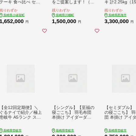
テーキ 食べ比べ セッ
をご提案します！（1
キ 計2.25kg（
ト（ ヒレ ステーキ 約
50万コース） [OZZ00
＜株式会社 黒牛＞
残りわずか
残りわずか
残りわずか
240g×2枚 / ロース芯
8]
BA013]ひれ 牛
長崎県小値賀町
長崎県川棚町
長崎県西海市
ステーキ 約260g×2
ーキ 希少 お肉 
1,652,000
1,500,000
3,300,000
枚）《小値賀町》【深
ヒレ ひれ すてー
円
円
円
佐屋】[DBK010] 肉 和
毛和牛 和牛 長崎
牛 黒毛和牛 ヒレステ
国産 フィレ ふぃ
ーキ ロースステーキ
れすてーき 希少 h
贅沢 大容量 ロース ヒ
希少部位 長崎 
レ
う 和牛 肉 厳選
和牛 stake ぎ
ブランド牛 ヒレ
ーキ お取り寄せ
記念日 贈答 hir
肉
【全12回定期便】＼
【シングル】【至福の
【セミダブル】
ぐるナイで紹介／極上
寝ごこち】 羽毛布団
の寝ごこち】 羽
壱岐牛 A5ランク ステ
本掛け アイダーダウ
団 本掛け アイ
ーキセット (ヒレ200g
ン×綿100％（ホワイ
ウン×綿100％
×2枚・サーロイン350
ト・精紡交撚）《壱岐
イト・精紡交撚
長崎県壱岐市
長崎県壱岐市
長崎県壱岐市
g×2枚) （雌）《壱岐
市》【富士新幸九州】
岐市》【富士新