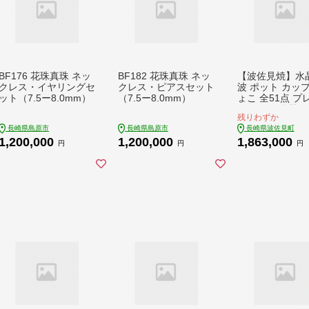
BF176 花珠真珠 ネッ
BF182 花珠真珠 ネッ
【波佐見焼】水
クレス・イヤリングセ
クレス・ピアスセット
波 ポット カップ
ット（7.5ー8.0mm）
（7.5ー8.0mm）
ょこ 全51点 プ
ムセット 食器 皿
残りわずか
心窯】 [AB15]
長崎県島原市
長崎県島原市
長崎県波佐見町
1,200,000
1,200,000
1,863,000
円
円
円