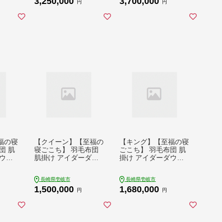
3,250,000
3,700,000
 アイダ
H080] アイダーダウン
[JDH081] アイダーダ
円
円
ふとん
布団 ふとん 綿100％
ウン 布団 ふとん 綿10
掛布団
本掛 掛布団 掛け布団
0％ 本掛 掛布団 掛け
とん
掛けふとん ダウン ダ
布団 掛けふとん ダウ
000
ブル 3500000 350000
ン クイーン 3500000
0万円
0円 350万円
3500000円 350万円
福の寝
【クイーン】【至福の
【キング】【至福の寝
団 肌
寝ごこち】 羽毛布団
ごこち】 羽毛布団 肌
ウン×
肌掛け アイダーダウ
掛け アイダーダウン×
イト・
ン×綿100％（ホワイ
綿100％（ホワイト・
岐市》
ト・精紡交撚）《壱岐
精紡交撚）《壱岐市》
長崎県壱岐市
長崎県壱岐市
[JD
市》【富士新幸九州】
【富士新幸九州】 [JD
1,500,000
1,680,000
[JDH086] アイダーダ
H087] アイダーダウン
円
円
00％
ウン 布団 ふとん 綿10
布団 ふとん 綿100％
ット
0％ 肌掛け ダウンケ
肌掛け ダウンケット
 ダブ
ット 掛布団 掛け布団
掛布団 掛け布団 キン
クイーン 1500000 15
グ 2000000 2000000