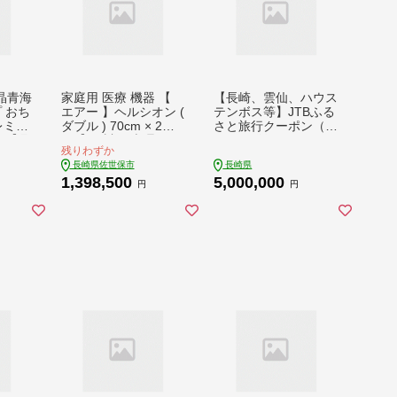
晶青海
家庭用 医療 機器 【
【長崎、雲仙、ハウス
 おち
エアー 】ヘルシオン (
テンボス等】JTBふる
レミア
ダブル ) 70cm × 2枚
さと旅行クーポン（E
 【丹
組【 西川 日本理工医
メール発行）（1,500,
残りわずか
学研究所 】 西川 nishi
000円分）
長崎県佐世保市
長崎県
kawa AIR エアー マッ
1,398,500
5,000,000
トレス 寝具 布団 敷布
円
円
団 敷き布団 医療機器
長崎県 佐世保市