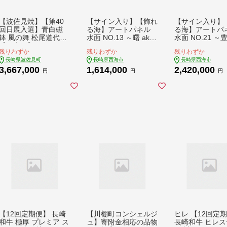
【波佐見焼】【第40
【サイン入り】【飾れ
【サイン入り】
回日展入選】青白磁
る海】アートパネル
る海】アートパ
鉢 風の舞 松尾道代
水面 NO.13 ～曙 akeb
水面 NO.21 ～
【工房風】 [EF03]
ono～ ＜Studio KAI b
yutakeshi～ ＜St
残りわずか
残りわずか
残りわずか
y Yuji hamamura＞ [C
KAI by Yuji ha
長崎県波佐見町
長崎県西海市
長崎県西海市
DH040]
＞ [CDH041]
3,667,000
1,614,000
2,420,000
円
円
円
【12回定期便】 長崎
【川棚町コンシェルジ
ヒレ 【12回定
和牛 極厚 プレミア ス
ュ】寄附金相応の品物
長崎和牛 ヒレス