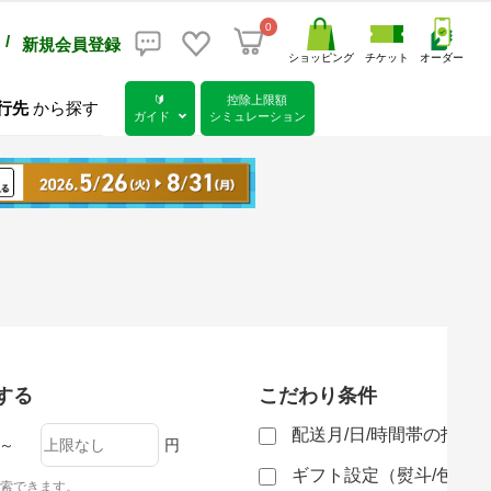
0
/
新規会員登録
ショッピング
チケット
オーダー
🔰
控除上限額
行先
から探す
ガイド
シミュレーション
する
こだわり条件
配送月/日/時間帯の指定
～
円
ギフト設定（熨斗/包装
索できます。