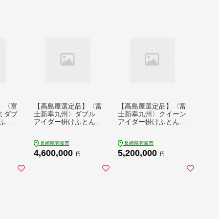
00000円 150万円
円 200万円
】〈富
【高島屋選定品】〈富
【高島屋選定品】〈富
ミダブ
士新幸九州〉ダブル
士新幸九州〉クイーン
ふと
アイダー掛けふとん
アイダー掛けふとん
×アイ
シルク100％×アイス
シルク100％×アイス
 ダ
ランドアイダー ダウ
ランドアイダー ダウ
長崎県壱岐市
長崎県壱岐市
岐市》
ン95％ 《壱岐市》 羽
ン95％ 《壱岐市》 羽
4,600,000
5,200,000
団 ア
毛 寝具 羽毛布団 アイ
毛 寝具 羽毛布団 アイ
円
円
0
ダー [JFJ046] 460万
ダー [JFJ047] 520万
0000
4500000 4500000円
5000000 5000000円
450万円
500万円