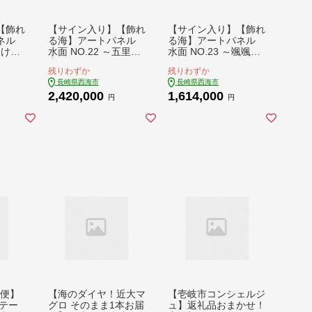
【飾れ
【サイン入り】【飾れ
【サイン入り】【飾れ
ネル
る海】アートパネル
る海】アートパネル
豊けし
水面 NO.22 ～五里霧
水面 NO.23 ～颯颯た
udio
中～ ＜Studio KAI by
り～ ＜Studio KAI by
残りわずか
残りわずか
mamura
Yuji hamamura＞ [CD
Yuji hamamura＞ [CD
長崎県西海市
長崎県西海市
H042]
H043]
2,420,000
1,614,000
円
円
期便】
【海のダイヤ！近大マ
【壱岐市コンシェルジ
テー
グロ そのまま1本お届
ュ】返礼品おまかせ！