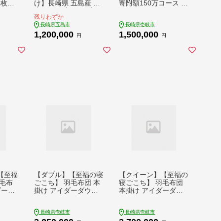
15枚）
け】長崎県 五島産 近
寄附額150万コース [J
 [C
大マグロ 丸ごと1本 4
ZY003] 150万 150000
残りわずか
肉 ステ
0kg以上！ 鮮魚 赤身
0 1500000円 150万円
長崎県五島市
長崎県壱岐市
にく
大トロ 中トロ【ツナ
1,200,000
1,500,000
き 黒
ドリーム五島】 [PES
円
円
 西海
001]
れ ひ
ire
わぎゅ
 長崎
ゅうにく
ステ
ヒレ
e 和牛
【至福
【ダブル】【至福の寝
【クイーン】【至福の
毛布
ごこち】 羽毛布団 本
寝ごこち】 羽毛布団
ダーダ
掛け アイダーダウン×
本掛け アイダーダウ
（ホワ
綿100％（ホワイト・
ン×綿100％（ホワイ
）《壱
精紡交撚）《壱岐市》
ト・精紡交撚）《壱岐
長崎県壱岐市
長崎県壱岐市
幸九
【富士新幸九州】[JD
市》【富士新幸九州】