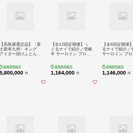
【高島屋選定品】〈富
【全12回定期便】＼
【全6回定期便
士新幸九州〉キング
ぐるナイで紹介／壱岐
るナイで紹介／
アイダー掛けふとん
牛 サーロイン ブロッ
サーロイン ブロ
シルク100％×アイス
ク 1.5kg 《壱岐市》
3kg 《壱岐市》
ランドアイダー ダウ
【中津留】[JFS026]
留】[JFS028] 
長崎県壱岐市
長崎県壱岐市
長崎県壱岐市
ン95％ 《壱岐市》 羽
サーロイン ステーキ
イン ステーキ 焼
5,800,000
1,164,000
1,146,000
毛 寝具 羽毛布団 アイ
焼肉 BBQ 牛肉 肉 サ
BQ 牛肉 肉 サ
円
円
円
ダー [JFJ048] 580万
ーロインステーキ 赤
ンステーキ 赤身
6000000 6000000円
身 ブロック肉 ブロッ
肉 ブロック肉 
600万円
ク 定期便 1000000 10
ク 定期便 1000000 10
00000円 100万円 ゴ
00000円 100万
チになります 壱岐牛
チになります 壱
ぐるナイ
ぐるナイ