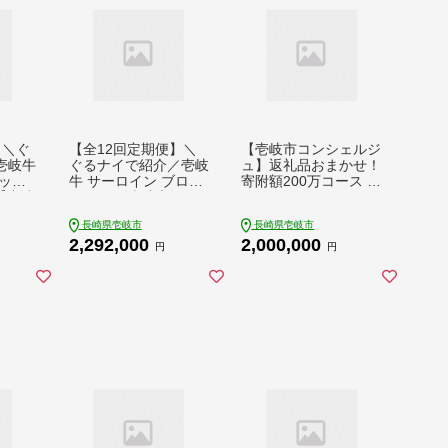
】＼ぐ
【全12回定期便】＼
【壱岐市コンシェルジ
壱岐牛
ぐるナイで紹介／壱岐
ュ】返礼品おまかせ！
ック
牛 サーロイン ブロッ
寄附額200万コース [J
【中津
ク 3kg 《壱岐市》
ZY015] 2000000 200
サーロ
【中津留】[JFS029]
0000円 200万円
長崎県壱岐市
長崎県壱岐市
肉 B
サーロイン ステーキ
2,292,000
2,000,000
ーロイ
焼肉 BBQ 牛肉 肉 サ
円
円
 焼き
ーロインステーキ 赤
ブロッ
身 焼き肉 ブロック肉
ブロック 定期便 2000
円 ゴ
000 2000000円 200万
岐牛
円 ゴチになります 壱
岐牛 ぐるナイ