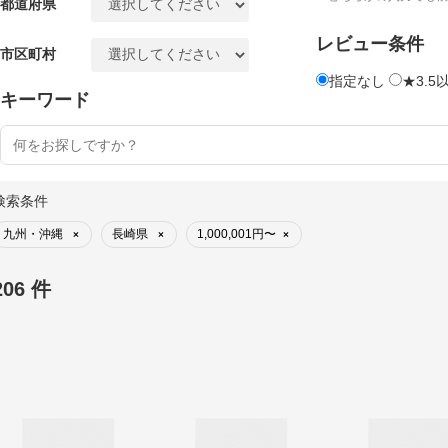
都道府県
レビュー条件
市区町村
指定なし
★3.5
キーワード
検索条件
九州・沖縄
長崎県
1,000,001円〜
×
×
×
206 件