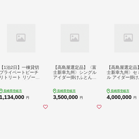
0円 400万円
円
円 150万円
【1泊2日】一棟貸切
【高島屋選定品】〈富
【高島屋選定品
プライベートビーチ
士新幸九州〉シングル
士新幸九州〉セ
リトリート リゾート
アイダー掛けふとん
ル アイダー掛け
ヴィラ （2名様分）
シルク100％×アイス
ん シルク100％
《壱岐市》【株式会社
ランドアイダー ダウ
スランドアイダー
長崎県壱岐市
長崎県壱岐市
長崎県壱岐市
りとまる】 [JFA001]
ン95％ 《壱岐市》 羽
ウン95％ 《壱
1,134,000
3,500,000
4,000,000
1000000 1000000円
毛 寝具 羽毛布団 アイ
羽毛 寝具 羽毛布
円
円
円
100万円
ダー [JFJ012] 350万
イダー [JFJ045] 40
3500000 3500000円
万 4000000 400
350万円
円 400万円