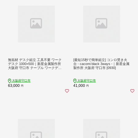
無垢材 デスク組立 工具不要 ワーク
[最短15秒で簡単組立] コンロ焚き火
デスク 1000×500｜新星金属製作所
台 - cacomi black 3ways -｜新星金属
大阪府 守口市 テーブル ワークデス
製作所 大阪府 守口市 [0930]
ク リモート リビング 子供部屋 新生
活 引っ越し [0937]
大阪府守口市
大阪府守口市
63,000
41,000
円
円