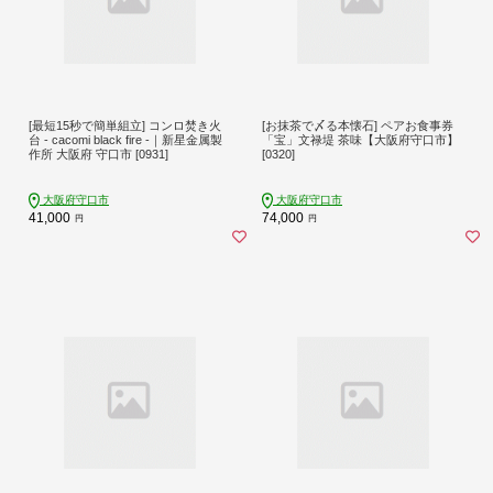
[最短15秒で簡単組立] コンロ焚き火
[お抹茶で〆る本懐石] ペアお食事券
台 - cacomi black fire -｜新星金属製
「宝」文禄堤 茶味【大阪府守口市】
作所 大阪府 守口市 [0931]
[0320]
大阪府守口市
大阪府守口市
41,000
74,000
円
円