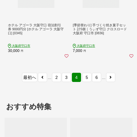
ホテル アゴーラ 大阪守口 宿泊割引
[季節替わり] 手づくり焼き菓子セッ
券 9000円分 [ホテル アゴーラ 大阪守
ト 計5個｜うぃず守口 クロスロード
口] [0345]
大阪府 守口市 [0836]
大阪府守口市
大阪府守口市
30,000
7,000
円
円
最初へ
...
2
3
4
5
6
...
おすすめ特集