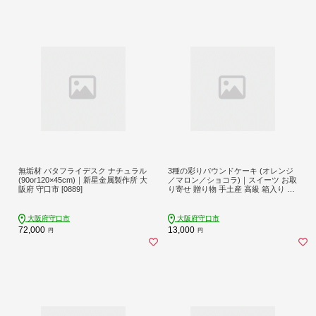
無垢材 バタフライデスク ナチュラル
3種の彩りパウンドケーキ (オレンジ
(90or120×45cm)｜新星金属製作所 大
／マロン／ショコラ)｜スイーツ お取
阪府 守口市 [0889]
り寄せ 贈り物 手土産 高級 箱入り 内
祝い 人気スイーツ ホテル アゴーラ
大阪府 守口市 [0709]
大阪府守口市
大阪府守口市
72,000
13,000
円
円