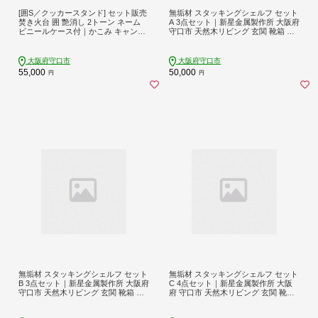
[囲S／クッカースタンド] セット販売
無垢材 スタッキングシェルフ セット
焚き火台 囲 艶消し 2トーン ネーム
A 3点セット｜新星金属製作所 大阪府
ビニールケース付｜かこみ キャンプ
守口市 天然木リビング 玄関 靴箱 シ
ソロ ツーリング 山登り BBQ バーベ
ェルフ 本棚 テーブル 子供部屋 トイ
キュー コンロ 焚火台 焚き火 折り畳
レア インテリア 収納 [0940]
み コンパクト 軽量 新星金属製作所
大阪府守口市
大阪府守口市
大阪府 守口市 [0232]
55,000
50,000
円
円
無垢材 スタッキングシェルフ セット
無垢材 スタッキングシェルフ セット
B 3点セット｜新星金属製作所 大阪府
C 4点セット｜新星金属製作所 大阪
守口市 天然木リビング 玄関 靴箱 シ
府 守口市 天然木リビング 玄関 靴箱
ェルフ 本棚 テーブル 子供部屋 トイ
シェルフ 本棚 テーブル 子供部屋 ト
レア インテリア 収納 [0921]
イレア インテリア 収納 [0919]