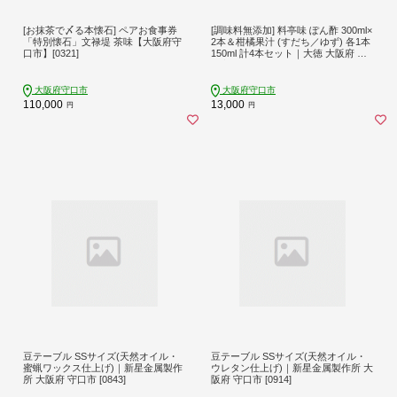
[お抹茶で〆る本懐石] ペアお食事券
[調味料無添加] 料亭味 ぽん酢 300ml×
「特別懐石」文禄堤 茶味【大阪府守
2本＆柑橘果汁 (すだち／ゆず) 各1本
口市】[0321]
150ml 計4本セット｜大徳 大阪府 守
口市 すだちぽん酢 ゆずぽん酢 ポン
酢 調味料 無添加 [0824]
大阪府守口市
大阪府守口市
110,000
13,000
円
円
豆テーブル SSサイズ(天然オイル・
豆テーブル SSサイズ(天然オイル・
蜜蝋ワックス仕上げ)｜新星金属製作
ウレタン仕上げ)｜新星金属製作所 大
所 大阪府 守口市 [0843]
阪府 守口市 [0914]