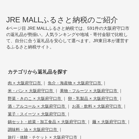
JRE MALLふるさと納税のご紹介
4ページ目 JRE MALLふるさと納税では、591件の大阪府守口市
の返礼品が勢揃い。人気ランキングや地域・寄付金額で比較し
て、自分に合う返礼品を安心して選べます。JR東日本が運営す
るふるさと納税サイト。
カテゴリから返礼品を探す
|
|
肉 × 大阪府守口市
魚介・海産物 × 大阪府守口市
|
|
米・パン × 大阪府守口市
果物・フルーツ × 大阪府守口市
|
|
野菜・きのこ × 大阪府守口市
卵・乳製品 × 大阪府守口市
|
|
酒・アルコール × 大阪府守口市
お茶・飲料 × 大阪府守口市
|
菓子・スイーツ × 大阪府守口市
|
|
鍋セット・総菜・加工食品 × 大阪府守口市
麺 × 大阪府守口市
|
調味料・油 × 大阪府守口市
|
旅行・体験・チケット × 大阪府守口市