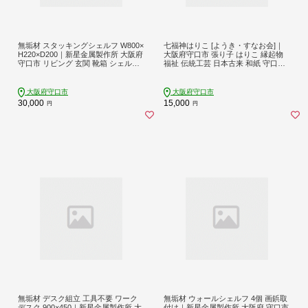
無垢材 スタッキングシェルフ W800×
七福神はりこ [ようき・すなお会]｜
H220×D200｜新星金属製作所 大阪府
大阪府守口市 張り子 はりこ 縁起物
守口市 リビング 玄関 靴箱 シェルフ
福祉 伝統工芸 日本古来 和紙 守口市
本棚 テーブル 子供部屋 トイレ イン
障がい者 七福神 [2087]
テリア 収納 [0899]
大阪府守口市
大阪府守口市
30,000
15,000
円
円
無垢材 デスク組立 工具不要 ワーク
無垢材 ウォールシェルフ 4個 画鋲取
デスク 900×450｜新星金属製作所 大
付け｜新星金属製作所 大阪府 守口市