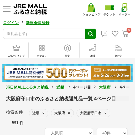
ショッピング
チケット
オーダー
/
ログイン
新規会員登録
0
人気ランキング
カテゴリ
特集
地域
旅行先
JRE MALLふるさと納税
近畿
4ページ目
大阪府
4ページ
大阪府守口市のふるさと納税返礼品一覧 4ページ目
検索条件
近畿
大阪府
大阪府守口市
×
×
×
591 件