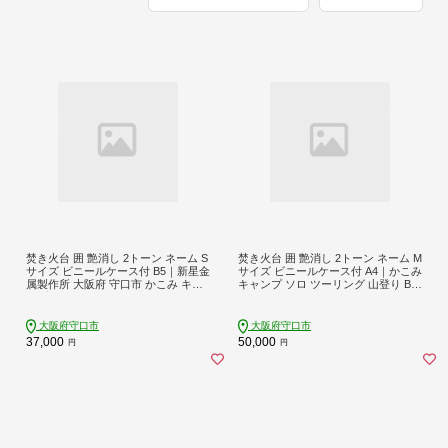
焚き火台 囲 艶消し 2トーン ネーム S
焚き火台 囲 艶消し 2トーン ネーム M
サイズ ビニールケース付 B5｜新星金
サイズ ビニールケース付 A4｜かこみ
属製作所 大阪府 守口市 かこみ キャ
キャンプ ソロ ツーリング 山登り BB
ンプ ソロ ツーリング 山登り BBQ バ
Q バーベキュー コンロ 焚火台 焚き
ーベキュー コンロ 焚火台 焚き火 折
火 折り畳み コンパクト 軽量 新星金
り畳み コンパクト 軽量 [0910]
属製作所 大阪府 守口市 [0227]
大阪府守口市
大阪府守口市
37,000
50,000
円
円