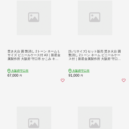
焚き火台 囲 艶消し 2トーン ネーム L
[S／Lサイズ] セット販売 焚き火台 囲
サイズ ビニールケース付 A3｜新星金
艶消し 2トーン ネーム ビニールケー
属製作所 大阪府 守口市 かこみ キャ
ス付｜新星金属製作所 大阪府 守口市
ンプ ソロ ツーリング 山登り BBQ バ
かこみ キャンプ ソロ ツーリング 山
ーベキュー コンロ 焚火台 焚き火 折
登り BBQ バーベキュー コンロ 焚火
り畳み コンパクト 軽量 [0866]
台 焚き火 折り畳み コンパクト 軽量
大阪府守口市
大阪府守口市
[2576]
67,000
91,000
円
円