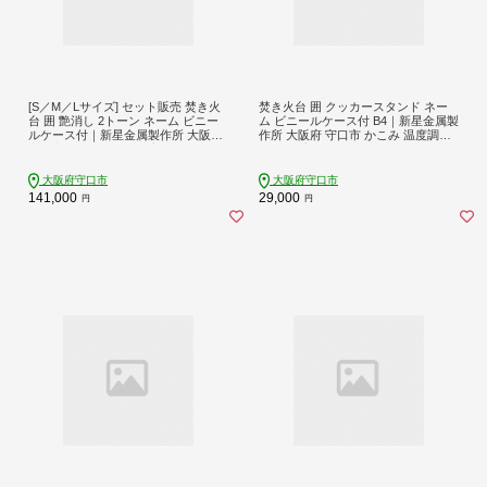
[S／M／Lサイズ] セット販売 焚き火
焚き火台 囲 クッカースタンド ネー
台 囲 艶消し 2トーン ネーム ビニー
ム ビニールケース付 B4｜新星金属製
ルケース付｜新星金属製作所 大阪府
作所 大阪府 守口市 かこみ 温度調節
守口市 かこみ キャンプ ソロ ツーリ
キャンプ ソロ ツーリング 山登り BB
ング 山登り BBQ バーベキュー コン
Q バーベキュー コンロ 焚火台 焚き
ロ 焚火台 焚き火 折り畳み コンパク
火 折りたたみみ コンパクト 軽量 [08
大阪府守口市
大阪府守口市
ト 軽量 [2574]
81]
141,000
29,000
円
円