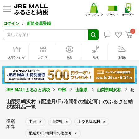
ショッピング
チケット
オーダー
/
ログイン
新規会員登録
0
人気ランキング
カテゴリ
特集
地域
旅行先
JRE MALLふるさと納税
中部
山梨県
山梨県鳴沢村
配送
山梨県鳴沢村（配送月/日/時間帯の指定可）のふるさと納
税返礼品一覧
検索
中部
山梨県
山梨県鳴沢村
×
×
×
条件
配送月/日/時間帯の指定可
×