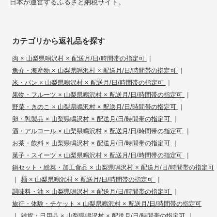
日本が運営するふるさと納税サイト。
カテゴリから返礼品を探す
|
肉 × 山梨県鳴沢村 × 配送月/日/時間帯の指定可
|
魚介・海産物 × 山梨県鳴沢村 × 配送月/日/時間帯の指定可
|
米・パン × 山梨県鳴沢村 × 配送月/日/時間帯の指定可
|
果物・フルーツ × 山梨県鳴沢村 × 配送月/日/時間帯の指定可
|
野菜・きのこ × 山梨県鳴沢村 × 配送月/日/時間帯の指定可
|
卵・乳製品 × 山梨県鳴沢村 × 配送月/日/時間帯の指定可
|
酒・アルコール × 山梨県鳴沢村 × 配送月/日/時間帯の指定可
|
お茶・飲料 × 山梨県鳴沢村 × 配送月/日/時間帯の指定可
|
菓子・スイーツ × 山梨県鳴沢村 × 配送月/日/時間帯の指定可
鍋セット・総菜・加工食品 × 山梨県鳴沢村 × 配送月/日/時間帯の指定可
|
|
麺 × 山梨県鳴沢村 × 配送月/日/時間帯の指定可
|
調味料・油 × 山梨県鳴沢村 × 配送月/日/時間帯の指定可
旅行・体験・チケット × 山梨県鳴沢村 × 配送月/日/時間帯の指定可
|
|
雑貨・日用品 × 山梨県鳴沢村 × 配送月/日/時間帯の指定可