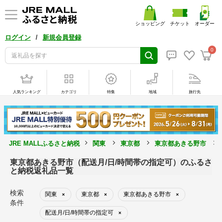
ショッピング
チケット
オーダー
/
ログイン
新規会員登録
0
人気ランキング
カテゴリ
特集
地域
旅行先
JRE MALLふるさと納税
関東
東京都
東京都あきる野市
東京都あきる野市（配送月/日/時間帯の指定可）のふるさ
と納税返礼品一覧
検索
関東
東京都
東京都あきる野市
×
×
×
条件
配送月/日/時間帯の指定可
×