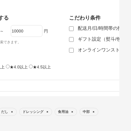
する
こだわり条件
配送月/日/時間帯の指定
～
円
ギフト設定（熨斗/包装
索できます。
オンラインワンストップ
以上
★4.0以上
★4.5以上
だし
ドレッシング
食用油
中部
×
×
×
×