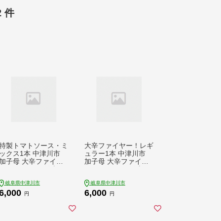
2 件
特製トマトソース・ミ
大辛ファイヤー！レギ
ックス1本 中津川市
ュラー1本 中津川市
加子母 大辛ファイヤ
加子母 大辛ファイヤ
ー もりのいえ 激辛ソ
ー もりのいえ 激辛ソ
ース トマトソース 唐
ース トマトソース 唐
岐阜県中津川市
岐阜県中津川市
辛子 にんにく スパイ
辛子 にんにく スパイ
6,000
6,000
ス スパイシー ソース
ス スパイシー ソース
円
円
料理ソース F4N-1849
料理ソース F4N-1848