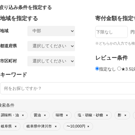
絞り込み条件を指定する
地域を指定する
寄付金額を指定
地域
円
※どちらかの入力でも検
都道府県
レビュー条件
市区町村
指定なし
★3.5
キーワード
検索条件
調味料・油
醤油
味噌
塩・胡椒・砂糖
酢
×
×
×
×
×
岐阜県
岐阜県中津川市
〜10,000円
×
×
×