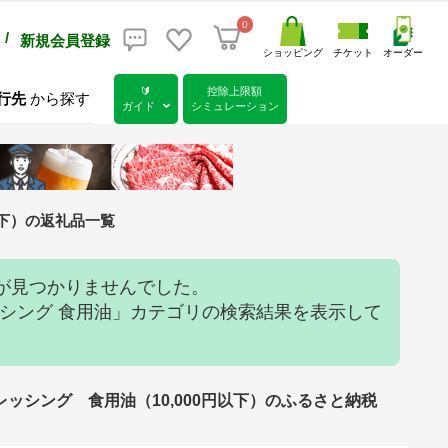
0
/
新規会員登録
ショッピング
チケット
オーダー
🔰
控除上限額
行先
から探す
ガイド
シミュレーション
以下）の返礼品一覧
が見つかりませんでした。
レッシング 食用油」カテゴリの検索結果を表示して
。
シング 食用油（10,000円以下）のふるさと納税