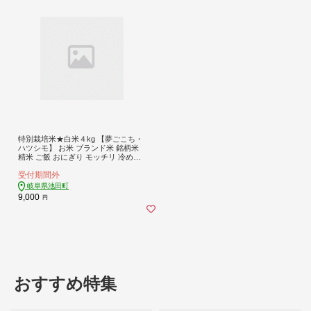
特別栽培米★白米４kg 【夢ごこち・
ハツシモ】 お米 ブランド米 銘柄米
精米 ご飯 おにぎり モッチリ 冷めて
も美味しい 大粒 アッサリ
受付期間外
岐阜県池田町
9,000
円
おすすめ特集