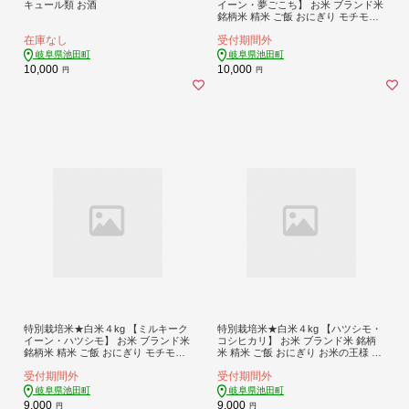
キュール類 お酒
イーン・夢ごこち】 お米 ブランド米
銘柄米 精米 ご飯 おにぎり モチモチ
冷めても美味しい
在庫なし
受付期間外
岐阜県池田町
岐阜県池田町
10,000
10,000
円
円
特別栽培米★白米４kg 【ミルキーク
特別栽培米★白米４kg 【ハツシモ・
イーン・ハツシモ】 お米 ブランド米
コシヒカリ】 お米 ブランド米 銘柄
銘柄米 精米 ご飯 おにぎり モチモチ
米 精米 ご飯 おにぎり お米の王様 大
低アミロース米 大粒 アッサリ
粒 アッサリ
受付期間外
受付期間外
岐阜県池田町
岐阜県池田町
9,000
9,000
円
円