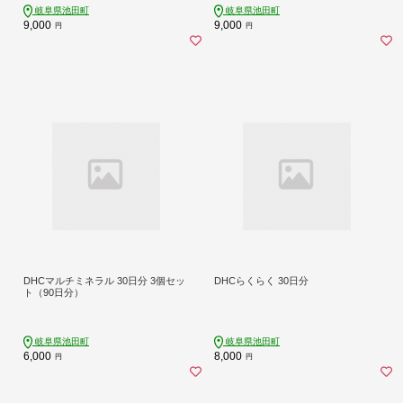
認証 岐阜県池田町
岐阜県池田町
岐阜県池田町
9,000
9,000
円
円
DHCマルチミネラル 30日分 3個セッ
DHCらくらく 30日分
ト（90日分）
岐阜県池田町
岐阜県池田町
6,000
8,000
円
円