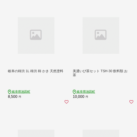
岐阜の柿渋 1L 柿渋 柿 かき 天然塗料
美濃いび茶セット TSH-30 飲料類 お
茶
岐阜県池田町
岐阜県池田町
8,500
10,000
円
円