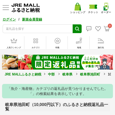
ショッピング
チケット
オーダー
/
ログイン
新規会員登録
0
人気ランキング
カテゴリ
特集
地域
旅行先
JRE MALLふるさと納税
中部
岐阜県
岐阜県池田町
10
「魚介・海産物」カテゴリの返礼品が見つかりませんでした。
「」の検索結果を表示しています。
岐阜県池田町（10,000円以下）のふるさと納税返礼品一
覧