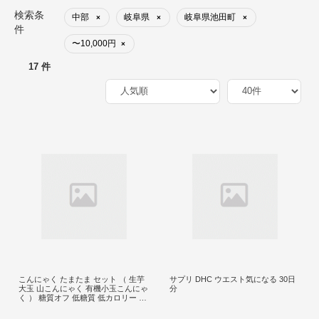
検索条
中部
岐阜県
岐阜県池田町
×
×
×
件
〜10,000円
×
17 件
こんにゃく たまたま セット （ 生芋
サプリ DHC ウエスト気になる 30日
大玉 山こんにゃく 有機小玉こんにゃ
分
く ） 糖質オフ 低糖質 低カロリー ダ
イエット 食品 食材 惣菜 こんにゃく
芋 おでん 煮物 炒め煮 有機栽培 有機