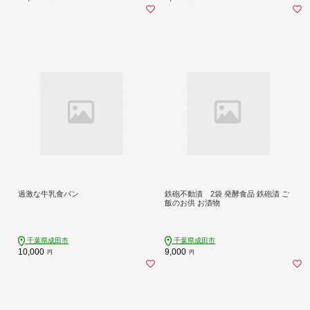
過激な牛乳食パン
鉄砲不動漬 2袋 発酵食品 鉄砲漬 ご
飯のお供 お漬物
千葉県成田市
千葉県成田市
10,000
9,000
円
円