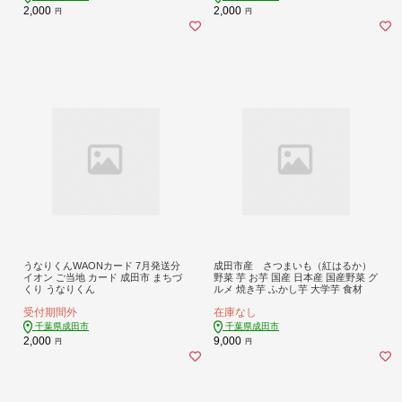
2,000
2,000
円
円
うなりくんWAONカード 7月発送分
成田市産 さつまいも（紅はるか）
イオン ご当地 カード 成田市 まちづ
野菜 芋 お芋 国産 日本産 国産野菜 グ
くり うなりくん
ルメ 焼き芋 ふかし芋 大学芋 食材
受付期間外
在庫なし
千葉県成田市
千葉県成田市
2,000
9,000
円
円