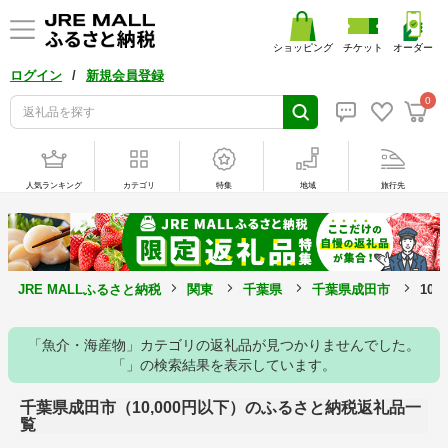
ショッピング
チケット
オーダー
/
ログイン
新規会員登録
0
人気ランキング
カテゴリ
特集
地域
旅行先
JRE MALLふるさと納税
関東
千葉県
千葉県成田市
10
「魚介・海産物」カテゴリの返礼品が見つかりませんでした。
「」の検索結果を表示しています。
千葉県成田市（10,000円以下）のふるさと納税返礼品一
覧