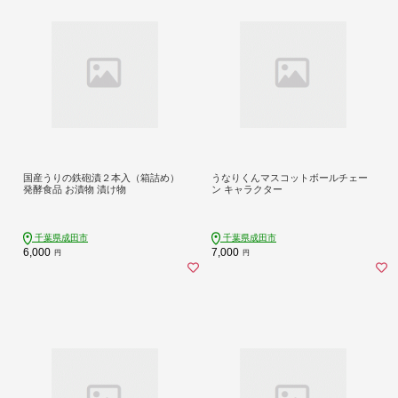
国産うりの鉄砲漬２本入（箱詰め）
うなりくんマスコットボールチェー
発酵食品 お漬物 漬け物
ン キャラクター
千葉県成田市
千葉県成田市
6,000
7,000
円
円