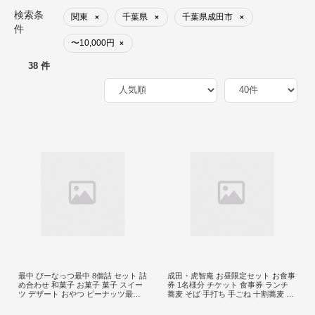
検索条
関東
千葉県
千葉県成田市
×
×
×
件
〜10,000円
×
38 件
最中 ぴーなっつ最中 8個詰 セット 詰
成田・虎智庵 お昼限定セット お食事
め合わせ 和菓子 お菓子 菓子 スイー
券 1名様分 チケット 食事券 ランチ
ツ デザート おやつ ピーナッツ最中
蕎麦 そば 手打ち 手ごね 十割蕎麦 天
もなか ピーナッツ なごみの米屋 千
ぷら 地元野菜 千葉 成田市
葉 千葉県 成田市