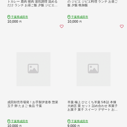
トカレー 鹿肉 猪肉 湯煎調理 温める
の ジビエ ジビエ料理 ランチ お昼ご
だけ ランチ お昼ご飯 夕飯 ジビエ料
飯 夕飯 晩御飯
理
千葉県成田市
千葉県成田市
10,000
10,000
円
円
成田卸売市場発！お手製伊達巻 惣菜
羊羹 極上 ひとくち羊羹 5本詰 本煉
玉子 卵 たまご 食品 千葉
大納言 栗 セット 詰め合わせ 和菓子
お菓子 菓子 スイーツ デザート おや
つ ようかん 一口羊羹 ひとくちよう
かん 栗羊羹 保存食 非常食 災害 千葉
千葉県 成田市
千葉県成田市
千葉県成田市
10,000
9,000
円
円