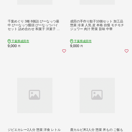
千葉めぐり 3種 8個詰 ぴーなっつ最
成田の手作り餃子10個セット 加工品
中 ぴーなっつ饅頭 ぴーなっつパイ
惣菜 冷凍 人気 皮 本格 自慢 モチモチ
セット 詰め合わせ 和菓子 洋菓子 お
ジュワー 肉汁 野菜 旨味 中華
菓子 菓子 スイーツ デザート おやつ
ピーナッツ最中 もなか 最中 饅頭 ま
んじゅう パイ ピーナッツ なごみの
千葉県成田市
千葉県成田市
米屋 千葉 千葉県 成田市
9,000
9,000
円
円
ジビエカレー2人分 惣菜 洋食 レトル
鹿カルビ丼2人分 惣菜 丼もの ご飯も