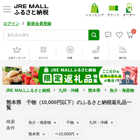
ショッピング
チケット
オーダー
/
ログイン
新規会員登録
0
人気ランキング
カテゴリ
特集
地域
旅行先
JRE MALLふるさと納税
九州・沖縄
熊本県
魚介・海産物
熊本県 干物（10,000円以下）のふるさと納税返礼品一
覧
検索
魚介・海産物
干物
九州・沖縄
×
×
×
条件
熊本県
〜10,000円
×
×