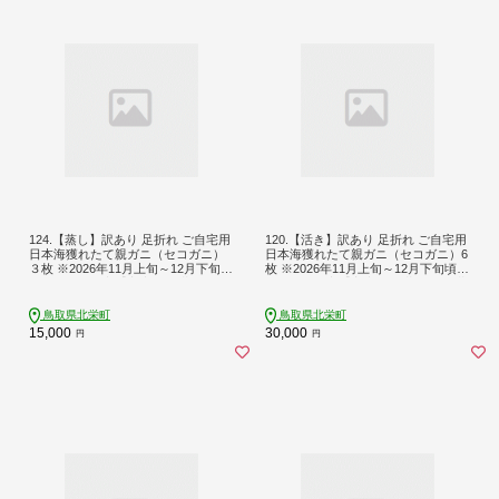
124.【蒸し】訳あり 足折れ ご自宅用
120.【活き】訳あり 足折れ ご自宅用
日本海獲れたて親ガニ（セコガニ）
日本海獲れたて親ガニ（セコガニ）6
３枚 ※2026年11月上旬～12月下旬頃
枚 ※2026年11月上旬～12月下旬頃に
に順次発送予定【家庭用 松葉ガニ 松
順次発送予定【家庭用 松葉ガニ 松葉
葉蟹 蟹 かに 甲殻類 ズワイガニ 鳥取
蟹 蟹 かに 甲殻類 ズワイガニ 鳥取県
県 北栄町 おすすめ 人気 送料無料】
北栄町 おすすめ 人気 送料無料】
鳥取県北栄町
鳥取県北栄町
15,000
30,000
円
円