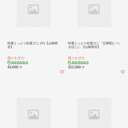
特選とっとり松葉ガニ (中)【山根商
特選とっとり松葉ガニ「五輝星(いつ
店】
きぼし)」【山根商店】
残りわずか
残りわずか
鳥取県鳥取市
鳥取県鳥取市
43,000
322,000
円
円