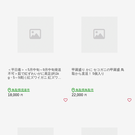
＜平日着＞＜5月中旬～9月中旬発送
甲羅盛り かに セコガニの甲羅盛 鳥
不可＞茹で紅ずわいがに肩足(約1k
取から直送！ 5個入り
g・5～9肩) | 紅ズワイガニ 紅ズワイ
松葉ガニ ずわいがに 蟹 かに カニ 肩
足 カニ足 脚 ボイル済み 茹で ボイル
海鮮 魚介 魚介類 大容量 食べ応え 食
鳥取県境港市
鳥取県鳥取市
べやすい 殻剥き簡単 カニ鍋 鍋 焼き
18,000
22,000
円
円
ガニ 冷蔵 冷凍 家庭用 お取り寄せ グ
ルメ 人気 おすすめ 国産 境港産 鳥取
県 境港市