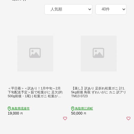
＜平日着＞＜訳あり！1月中旬～2月
【蒸し】訳あり 足折れ松葉ガニ 計1.
下旬配送予定＞茹で松葉がに 足欠(約
5kg前後 鳥取 ずわいがに カニ 訳アリ
500g前後・1尾) | 松葉ガニ 松葉がに
TM13 0723
ズワイガニ ずわいがに 蟹 かに カニ
茹で ボイル済み ボイル 丸ごと 1尾
海鮮 魚介 魚介類 訳あり 足折れ 足欠
鳥取県境港市
鳥取県江府町
け 家庭用 味重視 旨味 カニ味噌 贅沢
19,000
50,000
円
円
食材 冬限定 期間限定 冷蔵 冷凍 お取
り寄せ グルメ 人気 おすすめ 国産 境
港産 鳥取県 境港市