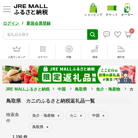
ショッピング
チケット
オーダー
/
ログイン
新規会員登録
0
人気ランキング
カテゴリ
特集
地域
旅行先
JRE MALLふるさと納税
中国
鳥取県
魚介・海産物
カニ
鳥取県 カニのふるさと納税返礼品一覧
検索条
魚介・海産物
カニ
中国
×
×
×
件
鳥取県
×
1,190 件