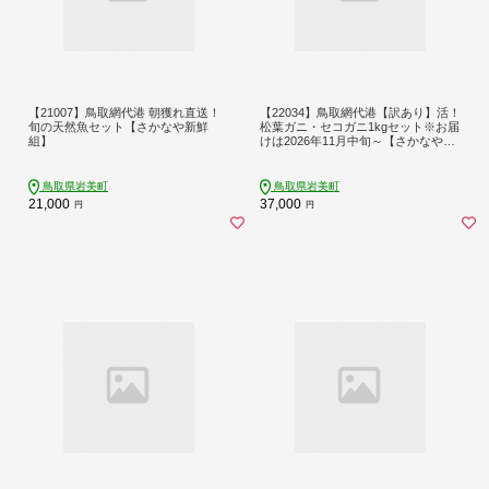
【21007】鳥取網代港 朝獲れ直送！
【22034】鳥取網代港【訳あり】活！
旬の天然魚セット【さかなや新鮮
松葉ガニ・セコガニ1kgセット※お届
組】
けは2026年11月中旬～【さかなや新
鮮組】
鳥取県岩美町
鳥取県岩美町
21,000
37,000
円
円