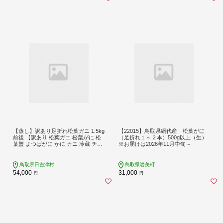
【蒸し】訳あり足折れ松葉ガニ 1.5kg
【22015】鳥取県網代産 松葉がに
前後 【訳あり 松葉ガニ 松葉がに 松
（足折れ１～２本）500g以上（生）
葉蟹 まつばがに かに カニ 冷蔵 チル
※お届けは2026年11月中旬～
ド ブランド ズワイガニ 蒸し ボイル
足折れ 自宅用 国産 季節限定 お取り
寄せ 鳥取県 日吉津村 日本海】
鳥取県日吉津村
鳥取県岩美町
54,000
31,000
円
円