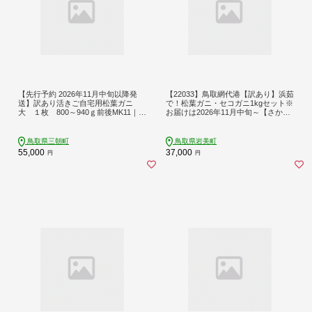
【先行予約 2026年11月中旬以降発
【22033】鳥取網代港【訳あり】浜茹
送】訳あり活きご自宅用松葉ガニ
で！松葉ガニ・セコガニ1kgセット※
大 １枚 800～940ｇ前後MK11｜国
お届けは2026年11月中旬～【さかな
産 訳あり ズワイガニ 松葉ガニ カニ
や新鮮組】
蟹 かに 生 カニ鍋 かに鍋 鍋 かにしゃ
ぶ かにみそ 期間限定 送料無料 鳥取
鳥取県三朝町
鳥取県岩美町
県 三朝町
55,000
37,000
円
円