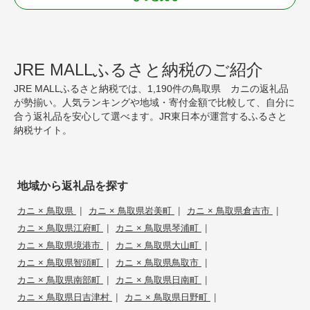
JRE MALLふるさと納税のご紹介
JRE MALLふるさと納税では、1,190件の鳥取県 カニの返礼品
が勢揃い。人気ランキングや地域・寄付金額で比較して、自分に
合う返礼品を安心して選べます。JR東日本が運営するふるさと
納税サイト。
地域から返礼品を探す
|
|
|
カニ × 鳥取県
カニ × 鳥取県岩美町
カニ × 鳥取県倉吉市
|
|
カニ × 鳥取県江府町
カニ × 鳥取県琴浦町
|
|
カニ × 鳥取県境港市
カニ × 鳥取県大山町
|
|
カニ × 鳥取県智頭町
カニ × 鳥取県鳥取市
|
|
カニ × 鳥取県南部町
カニ × 鳥取県日南町
|
|
カニ × 鳥取県日吉津村
カニ × 鳥取県日野町