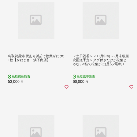
鳥取賀露港 訳あり浜茹で松葉がに 大
＜土日祝着＞＜11月中旬～2月末頃順
1枚【かねまさ・浜下商店】
次配送予定＞タグ付きだけが松葉じ
ゃない!!茹で松葉がに(足欠2尾/約1.3
～1.4kg) | 松葉ガニ 松葉がに ズワイ
ガニ ずわいがに 蟹 かに カニ 茹で ボ
イル済み ボイル 海鮮 魚介 魚介類 食
鳥取県鳥取市
鳥取県境港市
べ応え 家庭用 カニ鍋 焼きガニ カニ
53,000
60,000
円
円
味噌 期間限定 境港産 鳥取県 境港市