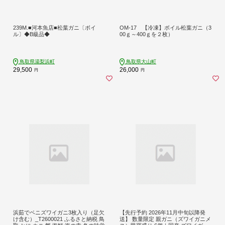
239M.■河本魚店■松葉ガニ〔ボイ
OM-17 【冷凍】ボイル松葉ガニ（3
ル〕◆B級品◆
00ｇ～400ｇを２枚）
鳥取県湯梨浜町
鳥取県大山町
29,500
26,000
円
円
浜茹でベニズワイガニ3枚入り（足欠
【先行予約 2026年11月中旬以降発
け含む）_T2600021 ふるさと納税 鳥
送】 数量限定 親ガニ（ズワイガニメ