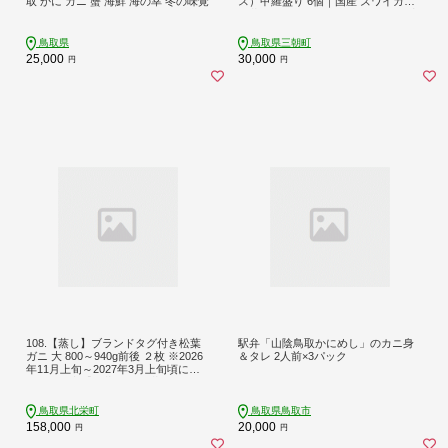
取 かに カニ 蟹 海鮮 海の幸 冬の味覚
ス）甲羅盛り 6個｜国産 ズワイガニ
松葉ガニ カニ 蟹 かに ボイル 甲羅盛
り 期間限定 送料無料 鳥取県 三朝町
鳥取県
鳥取県三朝町
25,000
30,000
円
円
108.【蒸し】ブランドタグ付き松葉
駅弁「山陰鳥取かにめし」のカニ身
ガニ 大 800～940g前後 ２枚 ※2026
＆タレ 2人前×3パック
年11月上旬～2027年3月上旬頃に順
次発送予定【松葉ガニ 松葉蟹 蟹 か
に 甲殻類 ズワイガニ 鳥取県 北栄町
おすすめ 人気 送料無料】
鳥取県北栄町
鳥取県鳥取市
158,000
20,000
円
円