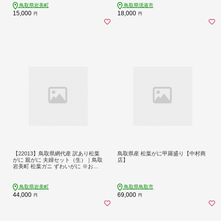
身 海鮮 魚介 魚介類 鍋 カニ鍋 焼きガ
鳥取県岩美町
鳥取県境港市
ニ 海鮮丼 冷凍 保存 大容量 家庭用 お
15,000
18,000
円
円
取り寄せ グルメ 人気 おすすめ 期間
限定 数量限定 国産 境港 鳥取県 境港
市
【22013】鳥取県網代産 訳あり松葉
鳥取県産 松葉がに甲羅盛り【中村商
がに 親がに 夫婦セット（生）｜鳥取
店】
岩美町 松葉ガニ ずわいがに ※お届
けは2026年11月中旬～
鳥取県岩美町
鳥取県鳥取市
44,000
69,000
円
円