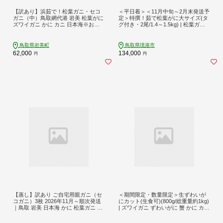
【訳あり】浜茹で！松葉ガニ・セコ
＜平日着＞＜11月中旬～2月末発送予
ガニ（中）鳥取網代港 岩美 松葉がに
定＞特撰！茹で松葉がに大サイズ(タ
ズワイガニ かに カニ 日本海※お届
グ付き・2尾/1.4～1.5kg) | 松葉ガニ
けは2026年11月中旬～【さかなや新
松葉がに タグ付き ズワイガニ ずわ
鮮組】【22040】
いがに 蟹 かに カニ 蟹 茹で ボイル済
み ボイル 大サイズ 海鮮 魚介 魚介類
鳥取県岩美町
鳥取県境港市
贅沢食材 特選 特撰 産地証明 ブラン
62,000
134,000
円
円
ド蟹 期間限定 カニ鍋 焼きガニ カニ
味噌 ギフト 贈り物 境港産 鳥取県 境
港市
【蒸し】訳あり ご自宅用親ガニ（セ
＜期間限定・数量限定＞生ずわいが
コガニ）3枚 2026年11月～順次発送
にカット(生食可)(800g/総重量約1kg)
｜鳥取 岩美 日本海 かに 松葉ガニ ズ
| ズワイガニ ずわいがに 蟹 かに カニ
ワイガニ【22067】
生ずわいがに カット済み むき身 食
べやすい 生食可 刺身用 カニ刺し 刺