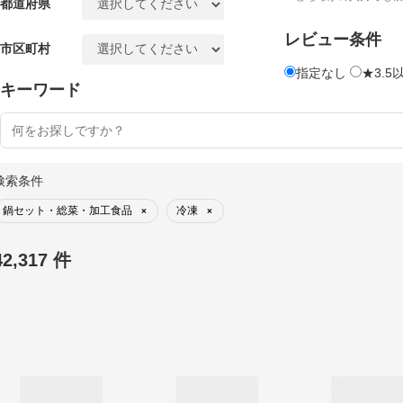
都道府県
レビュー条件
市区町村
指定なし
★3.5
キーワード
検索条件
鍋セット・総菜・加工食品
冷凍
×
×
42,317 件