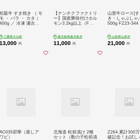
松阪牛 すき焼き （ モ
【ナンチクファクトリ
山形牛ロース[す
モ ・ バラ ・ カタ ）
ー】国産豚味付けホル
き・しゃぶしゃぶ
400g ／ 冷凍 瀬古食
モン3.2kg以上（F）
500g FZ23-344
品 JGAP認定 松阪肉
K073-007
名産 お取り寄せグル
三重県大台町
鹿児島県鹿児島市
山形県山形市
メ 牛肉 お肉 肉 和牛
13,000
11,000
21,000
黒毛和牛 国産 国産牛
円
円
円
ブランド牛 セット ご
自宅用 家庭用 ギフト
贈答用 産地直送 松阪
牛 肩 赤身 三重県 大
台町 (0071)
AC035翆華（蒸しア
北海道 松前漬け 2種
Z264.累計300
ワビ）
セット（数の子松前漬
破記念！お試し