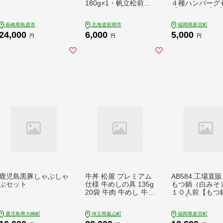
180g×1・帆立松前漬1
４種ハンバーグ
80g×1） 数の子 ほ
【150g×4個】
たて 昆布 いか 保
り】【北海道・
長崎県島原市
北海道留萌市
福岡県新宮町
存食 酒の肴 つま
離島へ配送不可
24,000
6,000
5,000
み ごはんのお供 珍
円
円
円
味 おせち お中元
お歳暮_R021-004
鹿児島黒豚しゃぶしゃ
牛丼 松屋 プレミアム
AB584.工場直販
ぶセット
仕様 牛めしの具 135g
もつ鍋（白みそ
20袋 牛肉 牛めし 牛肉
１０人前【もつ
切り落とし お肉 肉 玉
噌味】
ねぎ プレミアム 冷凍
鹿児島県大崎町
埼玉県嵐山町
福岡県新宮町
時短 簡単 便利 惣菜