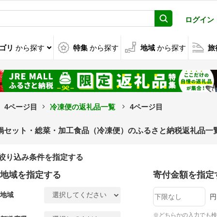
ログイン
ゴリ
から探す
特集
から探す
地域
から探す
旅
4ページ目
冷凍便の返礼品一覧
4ページ目
鍋セット・総菜・加工食品（冷凍便）のふるさと納税返礼品一覧
絞り込み条件を指定する
地域を指定する
寄付金額を指定
地域
円
※どちらかの入力でも検