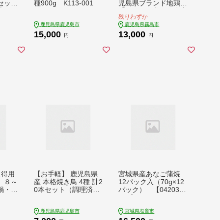
セット
種900g K113-001
児島県ブランド地鶏
【訳あ
「黒さつま鶏」の炭火
残りわずか
沖縄・
焼きセット（100g×8
鹿児島県鹿児島市
鹿児島県霧島市
】
パック・合計800g）
15,000
13,000
柚子胡椒付【ウイング
円
円
ス】
.得用
【お手軽】 鹿児島県
宮城県産あなご蒲焼
）８～
産 本格焼き鳥 4種 計2
12パック入（70g×12
鍋・味
0本セット（調理済）
パック） 【04203-0
K219-001_01
716】
鹿児島県鹿児島市
宮城県塩竈市