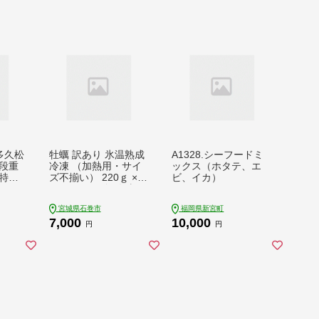
博多久松
牡蠣 訳あり 氷温熟成
A1328.シーフードミ
段重
冷凍 （加熱用・サイ
ックス（ホタテ、エ
特大8
ズ不揃い） 220ｇ × 3
ビ、イカ）
パック むき身 冷凍 バ
 冷凍
ラ冷凍 個包装 カキ 不
宮城県石巻市
福岡県新宮町
祝箸付
揃い 貝 水産物 貝類
7,000
10,000
seti
海の幸 BBQ バーベキ
円
円
 迎春お
ュー 海の幸 おつまみ
 おせ
宮城県 石巻市 まるた
 お取
か水産 ふるさと納税
沢おせ
送料無料
ち 惣
ふるさ
節 お
理不要