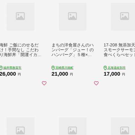
おせち料理2027
海鮮 ご飯にのせるだ
まちの洋食屋さんのハ
17-208 無添加
け！手間なし こだわ
ンバーグ「ジュー！の
スモークサーモ
り海鮮丼「開運イカい
ハンバーグ」５種×２
食べくらべセッ
くらめしの素 5食」
個セット 牛肉 豚肉
（1袋 90g） 【冷凍
惣菜[C01202]
福井県敦賀市
宮崎県川南町
北海道紋別市
お取り寄せ おうち時
26,000
21,000
17,000
間 イクラ いか グル
円
円
円
メ】 [047-b020]【敦
賀市ふるさと納税】