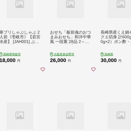
寒ブリしゃぶしゃぶ 2
おせち「板前魂のおつ
長崎県産くえ鍋
人前《壱岐市》【若宮
まみおせち」和洋中華
クエ切身 計600
水産】 [JAH001] ぶり
風 一段重 28品 2～3
0g×2）ポン酢
ブリ 寒ブリ 刺身 刺し
人前 9.8寸【おせち お
付き
身 お刺身 sasimi 海鮮
せち料理 板前魂おせ
長崎県壱岐市
大阪府泉佐野市
長崎県
かいせん kaisen 魚介
ち おせち2027 おせち
18,000
26,000
30,000
ぶり ブリ buri ぶりし
料理2027 冷凍おせち
円
円
円
ゃぶ ブリしゃぶ 海鮮
贅沢おせち 先行予約
海鮮鍋 鍋 セット 家族
おせち 年内発送】 Y2
寒ブリ 刺身 刺し身 お
21
刺身 sasimi 海鮮 kais
en ブリしゃぶ ぶりし
ゃぶ 寒ブリ 海鮮 かい
せん ぶり ブリ buri 刺
身 海鮮 長崎 壱岐