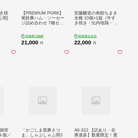
き焼
【PREMIUM PORK】
安藤醸造の角館ちまき
用]
尾鈴豚ハム・ソーセー
全種 10個×1箱（牛す
ジ詰め合わせ 7種セッ
き焼き・比内地鶏・桃
ト 豚肉 ハム ソーセ
豚・山菜・きのこ）秋
ージ 加工品[C09205]
田県 角館 詰め合わせ
宮崎県川南町
秋田県仙北市
セット
21,000
22,000
円
円
万個突
「かごしま黒豚さつ
A0-322 【訳あり・在
４個／
ま」しゃぶしゃぶ用3
庫過多】数量限定！鹿