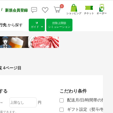
0
/
新規会員登録
ショッピング
チケット
オーダー
🔰
控除上限額
行先
から探す
ガイド
シミュレーション
 4ページ目
する
こだわり条件
配送月/日/時間帯の指定
～
円
ギフト設定（熨斗/包装
索できます。