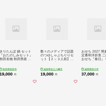
きりたんぽ 鍋 セット
数々のメディアで話題
おせち 2027 
『おたのしみセット』
のつゆしゃぶちりりセ
定番和洋折衷 二
秋田名物 秋田県産 比
ット【２～３人前】
おせち『春日』 
内地鶏 250g きりたん
【E003W】
寸 2段重 3人前 おせち
ぽ 10本 だまこもち 1
料理 重箱 お正月
秋田県秋田市
滋賀県近江八幡市
福岡県田川市
0個 自家製 比内地鶏
おせち 縁起物 
19,000
19,000
37,000
スープ
福岡 お節 オセチ o
円
円
円
osechi お祝い
せち 本格おせち
ち予約 年末 年始
り寄せ 新春 贅
ち こだわりおせ
菜 老舗おせち 
と納税おせち 御
節料理 正月 調