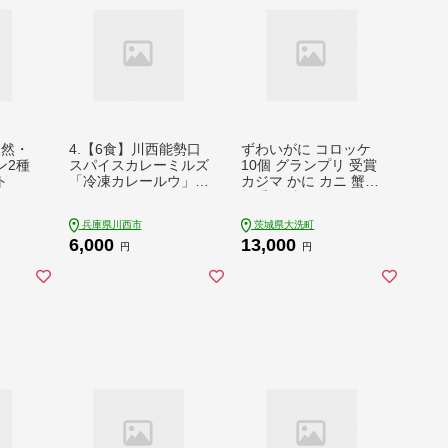
 冷凍
天然・
4.【6食】川西能勢口
ずわいがに コロッケ
ン2種
スパイスカレーミルズ
10個 グランプリ 受賞
ト
「冷凍カレールウ」チ
カジマ かに カニ 蟹
キンとマメ
男爵 冷凍
兵庫県川西市
茨城県大洗町
6,000
13,000
円
円