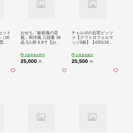
セット
おせち「板前魂の花
チェルボの石窯ピッツ
g（30
籠」和洋風 三段重 36
ァ【クワトロフォルマ
・昆布
品 3人前 6.8寸【おせ
ッジ5枚】【4301260
ち おせち料理 板前魂
2】
おせち おせち2027 お
大阪府泉佐野市
北海道恵庭市
せち料理2027 冷凍お
25,000
20,500
せち 贅沢おせち 先行
円
円
予約おせち 年内発
送】 Y208