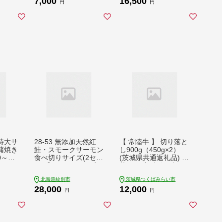
7,000
16,500
円
円
特大サ
28-53 無添加天然紅
【 常陸牛 】 切り落と
蒲焼き
鮭・スモークサーモン
し900g（450g×2）
0～24
食べ切りサイズ(2セッ
(茨城県共通返礼品) 切
3)
ト)【ひとり晩酌・家
落し 国産 牛肉 ブラン
飲みにピッタリ】
ド牛肉 ブランド牛 国
北海道紋別市
茨城県つくばみらい市
産牛 黒毛和牛 和牛 国
28,000
12,000
産黒毛和牛 お肉 A4ラ
円
円
ンク A5ランク すき焼
き 牛丼 小分け [BX11-
NT]