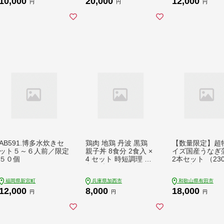
10,000
20,000
12,000
夕食 レンチン お弁当
円
円
円
嵐山町
AB591.博多水炊きセ
鶏肉 地鶏 丹波 黒鶏
【数量限定】超
ット５～６人前／限定
親子丼 8食分 2食入 ×
イズ国産うなぎ
５０個
4 セット 時短調理 地
2本セット （23
鶏丹波黒どり 簡単 レ
9g×2本）(A632-
シピ付 出汁 つゆ 献立
福岡県新宮町
兵庫県加西市
和歌山県有田市
一人暮らし 緊急支援
12,000
8,000
18,000
再デビュー リニュー
円
円
円
アル 肉の加工品 モモ
ムネ ササミ 細切り 旨
み 甘味 卵