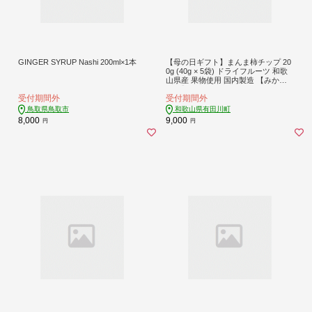
GINGER SYRUP Nashi 200ml×1本
【母の日ギフト】まんま柿チップ 20
0g (40g × 5袋) ドライフルーツ 和歌
山県産 果物使用 国内製造 【みかん
の会】
受付期間外
受付期間外
鳥取県鳥取市
和歌山県有田川町
8,000
9,000
円
円