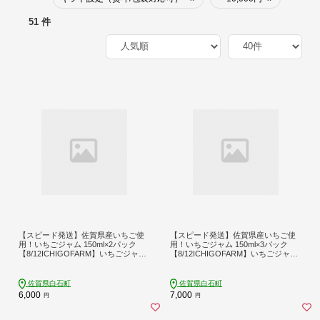
51 件
【スピード発送】佐賀県産いちご使
【スピード発送】佐賀県産いちご使
用！いちごジャム 150ml×2パック
用！いちごジャム 150ml×3パック
【8/12ICHIGOFARM】いちごジャム
【8/12ICHIGOFARM】いちごジャム
イチゴジャム いちご イチゴ 苺 ジャ
イチゴジャム いちご イチゴ 苺 ジャ
ム フルーツ ソース 朝食 トースト ギ
ム フルーツ ソース 朝食 トースト ギ
フト ヨーグルト アイス 加工品 パウ
フト ヨーグルト アイス 加工品 パウ
佐賀県白石町
佐賀県白石町
チ 簡単 国産 九州産 佐賀県 佐賀 白石
チ 簡単 国産 九州産 佐賀県 佐賀 白石
6,000
7,000
円
円
町 白石 [IBR005]
町 白石 [IBR010]