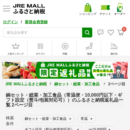
ショッピング
チケット
オーダー
/
ログイン
新規会員登録
0
人気ランキング
カテゴリ
特集
地域
旅行先
JRE MALLふるさと納税
鍋セット・総菜・加工食品
2ページ目
鍋セット・総菜・加工食品（常温便・10,000円以下・ギ
フト設定（熨斗/包装対応可））のふるさと納税返礼品一
覧 2ページ目
検索
鍋セット・総菜・加工食品
常温
×
×
条件
ギフト設定（熨斗/包装対応可）
〜10,000円
×
×