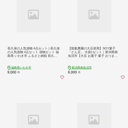
長久保の人気漬物 4点セット | 長久保
【龍氣農園の大豆使用】SOY菓子
の人気漬物 4点セット 漬物セット 福
「どん豆」 大袋1セット｜新潟県南
島県 いわき市 ふるさと納税 長久保
魚沼市【大豆 お菓子 菓子 おつまみ
食品 長久保のしそ巻 きゅうりの華
黒糖 無添加 食品 】
根菜漬 末広漬 漬物詰合せ 郷土食品
発酵食品 常温保存 加工食品 いわき
福島県いわき市
新潟県南魚沼市
名産 東北名産 | BC004
9,000
6,000
円
円