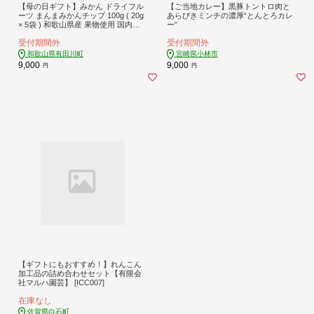
【母の日ギフト】みかん ドライフル
【ご当地カレー】黒豚トントロ肉と
ーツ まんまみかんチップ 100g ( 20g
あらびきミンチの濃厚“とんとろカレ
× 5袋 ) 和歌山県産 果物使用 国内製
ー”
造 【みかんの会】
受付期間外
受付期間外
和歌山県有田川町
宮崎県小林市
9,000
9,000
円
円
【ギフトにもおすすめ！】れんこん
加工品の詰め合わせセット【有限会
社マルハ園芸】 [ICC007]
在庫なし
佐賀県白石町