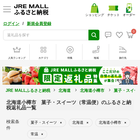
ショッピング
チケット
オーダー
/
ログイン
新規会員登録
0
人気ランキング
カテゴリ
特集
地域
旅行先
JRE MALLふるさと納税
北海道
北海道小樽市
菓子・スイー
北海道小樽市 菓子・スイーツ（常温便）のふるさと納
税返礼品一覧
検索条
菓子・スイーツ
北海道
北海道小樽市
×
×
×
件
常温
×