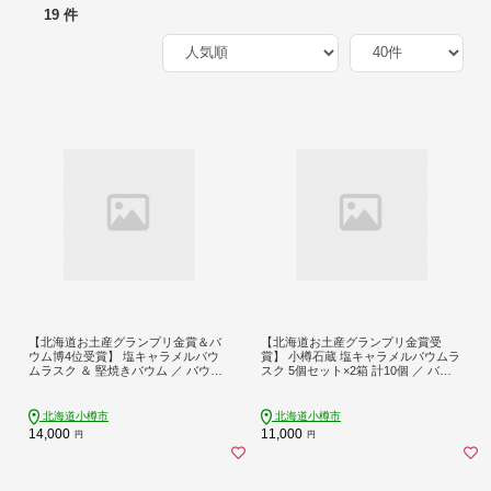
19 件
【北海道お土産グランプリ金賞＆バ
【北海道お土産グランプリ金賞受
ウム博4位受賞】 塩キャラメルバウ
賞】 小樽石蔵 塩キャラメルバウムラ
ムラスク ＆ 堅焼きバウム ／ バウム
スク 5個セット×2箱 計10個 ／ バウ
バウムクーヘン バウムラスク ラスク
ム バウムクーヘン バウムラスク ラ
スイーツ 焼き菓子 洋菓子 お菓子 デ
スク スイーツ 焼き菓子 洋菓子 お菓
ザート 2種 セット 詰め合わせ 常温
子 デザート 詰め合わせ 常温 【決済
北海道小樽市
北海道小樽市
【決済より7日程度で発送】
より7日程度で発送】
14,000
11,000
円
円