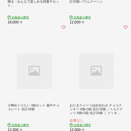
贈る「みんなで楽しめる焼菓子セッ
計15個 バウムクーヘン
ト」
北海道小樽市
北海道小樽市
18,000
12,000
円
円
小樽めぐりたい 3箱セット 最中チョ
おたるスイーツ詰め合わせ チョコク
コレート 合計18個
ッキー 6個×3箱 合計18個 ／ミルクナ
ッツ 8個×2箱 合計16個 ｜ クッキー
洋菓子 焼き菓子
在庫なし
北海道小樽市
北海道小樽市
12,000
12,000
円
円