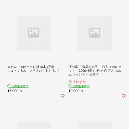
串だんご 5種セット 計40本 (正油・
澤の露 『水晶あめ玉』 袋入り 5個 セ
ごま・くるみ・とうきび・おしるこ)
ット （100g×5個） 飴 あめ アメ あめ
玉 キャンディ お菓子
残りわずか
北海道小樽市
北海道小樽市
16,000
10,000
円
円