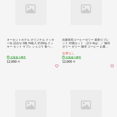
オーセントホテル オリジナル クッキ
自家焙煎コーヒーゼリー 薪割りブレ
ー缶 詰合せ 6種 35枚入 約390g クッ
ンド 20個セット （計2.4kg） ／ 珈琲
キー セット サブレ ショコラ 食べ比
ゼリー ゼリー 珈琲 コーヒー お菓子
べ
自家焙煎 セット 北海道 小樽市 常温
在庫なし
北海道小樽市
北海道小樽市
12,000
12,000
円
円