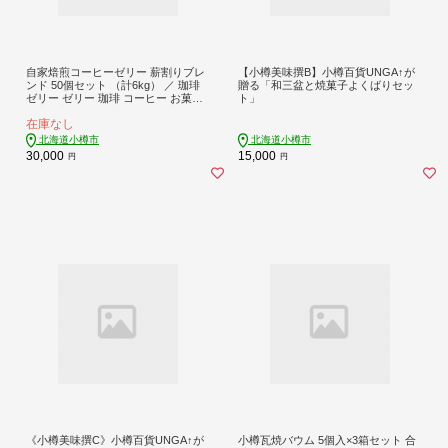
自家焙煎コーヒーゼリー 薪割りブレ
【小樽美味撰B】小樽百貨UNGA↑が
ンド 50個セット （計6kg） ／ 珈琲
贈る「和三盆と焼菓子よくばりセッ
ゼリー ゼリー 珈琲 コーヒー お菓子
ト」
自家焙煎 セット 北海道 小樽市 常温
在庫なし
北海道小樽市
北海道小樽市
30,000
15,000
円
円
《小樽美味撰C》小樽百貨UNGA↑が
小樽瓦焼バウム 5個入×3箱セット 合