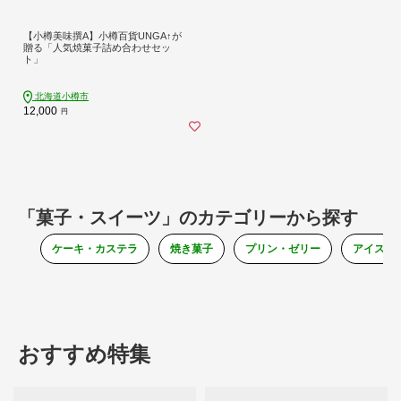
【小樽美味撰A】小樽百貨UNGA↑が
贈る「人気焼菓子詰め合わせセッ
ト」
北海道小樽市
12,000
円
「菓子・スイーツ」のカテゴリーから探す
ケーキ・カステラ
焼き菓子
プリン・ゼリー
アイス・
おすすめ特集