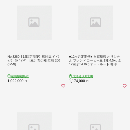
No.3280【12回定期便】珈琲豆 ｹﾞｲｼ
■12ヶ月定期便■ 自家焙煎 オリジナ
ｬﾅﾁｭﾗﾙ ﾐｬﾝﾏｰ【豆】希少種 焙煎 200
ル ブレンド コーヒー豆 1種 4.5kg 全
g×5袋
12回 計54.0kg オートルート 珈琲 コ
ーヒー ブレンド 専門店 ギフト グル
メ カフェ ニセコ SPROUT 北海道 俱
知安町
福島県福島市
北海道倶知安町
1,022,000
1,174,000
円
円