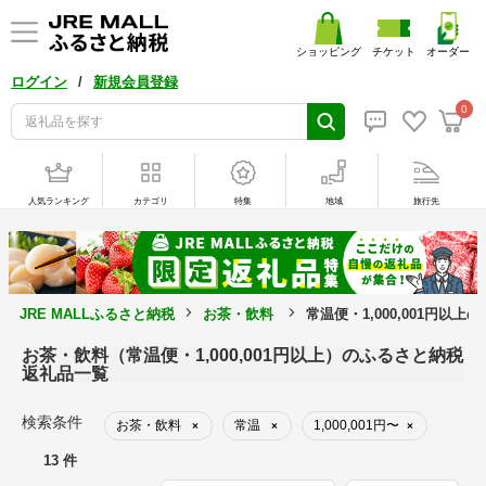
ショッピング
チケット
オーダー
/
ログイン
新規会員登録
0
人気ランキング
カテゴリ
特集
地域
旅行先
JRE MALLふるさと納税
お茶・飲料
常温便・1,000,001円以上
お茶・飲料（常温便・1,000,001円以上）のふるさと納税
返礼品一覧
検索条件
お茶・飲料
常温
1,000,001円〜
×
×
×
13 件