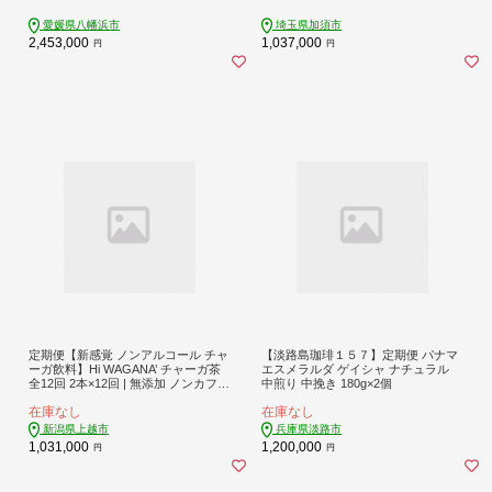
ーヒー豆 コーヒー 焙煎 浅煎り 飲み
やすい ご褒美 来客用 お取り寄せ ギ
愛媛県八幡浜市
埼玉県加須市
フト 敬老の日 贈答 贈り物
2,453,000
1,037,000
円
円
定期便【新感覚 ノンアルコール チャ
【淡路島珈琲１５７】定期便 パナマ
ーガ飲料】Hi WAGANA’ チャーガ茶
エスメラルダ ゲイシャ ナチュラル
全12回 2本×12回 | 無添加 ノンカフェ
中煎り 中挽き 180g×2個
イン 贈答用 ギフト 家庭用
在庫なし
在庫なし
新潟県上越市
兵庫県淡路市
1,031,000
1,200,000
円
円