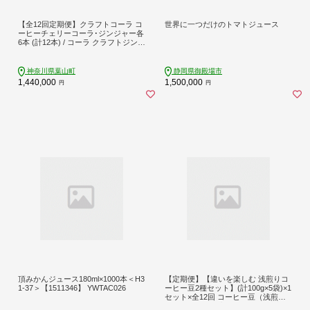
【全12回定期便】クラフトコーラ コ
世界に一つだけのトマトジュース
ーヒーチェリーコーラ･ジンジャー各
6本 (計12本) / コーラ クラフトジンジ
ャー ジンジャー エナジードリンク
コーヒーチェリー 神奈川県 葉山町
クラフトコーラ 天然 ドリンク 【カ
神奈川県葉山町
静岡県御殿場市
フェテーロ葉山】 [ASBM021]
1,440,000
1,500,000
円
円
頂みかんジュース180ml×1000本＜H3
【定期便】【違いを楽しむ 浅煎りコ
1-37＞【1511346】 YWTAC026
ーヒー豆2種セット】(計100g×5袋)×1
セット×全12回 コーヒー豆（浅煎
り）エチオピア産 ナチュラル製法 コ