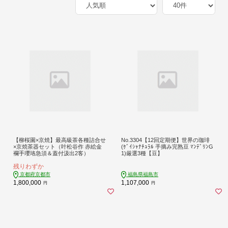
【柳桜園×京焼】最高級茶各種詰合せ
No.3304【12回定期便】世界の珈琲
×京焼茶器セット（叶松谷作 赤絵金
(ｹﾞｲｼｬﾅﾁｭﾗﾙ 手摘み完熟豆 ﾏﾝﾃﾞﾘﾝG
襴手瓔珞急須＆蓋付汲出2客）
1)厳選3種【豆】
残りわずか
京都府京都市
福島県福島市
1,800,000
1,107,000
円
円