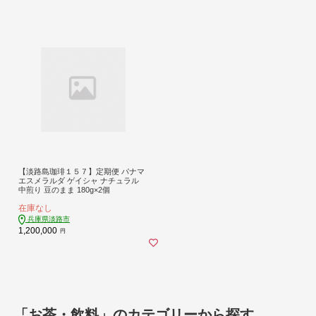
【淡路島珈琲１５７】定期便 パナマ
エスメラルダ ゲイシャ ナチュラル
中煎り 豆のまま 180g×2個
在庫なし
兵庫県淡路市
1,200,000
円
「お茶・飲料」のカテゴリーから探す