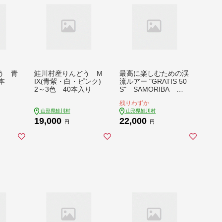
う 青
鮭川村産りんどう M
最高に楽しむための渓
本
IX(青紫・白・ピンク)
流ルアー "GRATIS 50
2～3色 40本入り
S" SAMORIBA Ｅ
セット
残りわずか
山形県鮭川村
山形県鮭川村
19,000
22,000
円
円