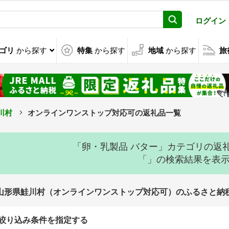
ログイン
ゴリ
から探す
特集
から探す
地域
から探す
旅
川村
オンラインワンストップ対応可の返礼品一覧
「卵・乳製品 バター」カテゴリの返
「」の検索結果を表
山形県鮭川村（オンラインワンストップ対応可）のふるさと納
絞り込み条件を指定する