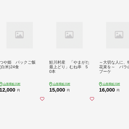
つや姫 パックご飯
鮭川村産 「やまがた
～大切な人に、
(白米)24食
最上どり」むね串 5
花束を～ バラ
0本
ブーケ
山形県鮭川村
山形県鮭川村
山形県鮭川村
12,000
15,000
16,000
円
円
円