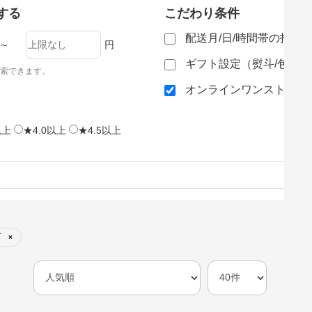
する
こだわり条件
配送月/日/時間帯の指定
～
円
ギフト設定（熨斗/包装
索できます。
オンラインワンストップ
以上
★4.0以上
★4.5以上
可
×