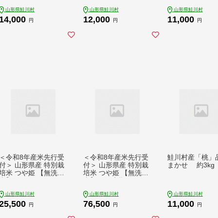
茸）
山形県鮭川村
山形県鮭川村
山形県鮭川村
14,000
12,000
11,000
円
円
円
＜令和8年産米先行受
＜令和8年産米先行受
鮭川村産「桃」
付＞ 山形県産 特別栽
付＞ 山形県産 特別栽
まかせ 約3kg
培米 つや姫 【無洗
培米 つや姫 【無洗
米】 10kg （5kg×2
米】30kg定期便 (10k
袋） 配送時期指定で
g×3回) 配送時期指
山形県鮭川村
山形県鮭川村
山形県鮭川村
きます！
定できます！
25,500
76,500
11,000
円
円
円