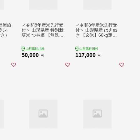
登屋旅
＜令和8年産米先行受
＜令和8年産米先行受
ラン
付＞ 山形県産 特別栽
付＞ 山形県産 はえぬ
付き）
培米 つや姫 【無洗
き 【玄米】60kg定期
米】 20kg （5kg×4
便(10kg×6回) 配送
袋） 配送時期指定で
時期指定できます！
山形県鮭川村
山形県鮭川村
きます！
50,000
117,000
円
円