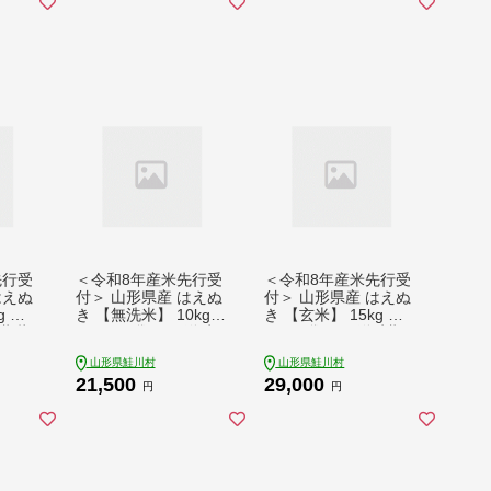
先行受
＜令和8年産米先行受
＜令和8年産米先行受
はえぬ
付＞ 山形県産 はえぬ
付＞ 山形県産 はえぬ
g （5
き 【無洗米】 10kg
き 【玄米】 15kg （1
時期指
（5kg×2袋） 配送時
5kg×1袋） 配送時期
期指定できます！
指定できます！
山形県鮭川村
山形県鮭川村
21,500
29,000
円
円