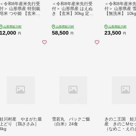
＜令和8年産米先行受
＜令和8年産米先行受
＜令和8年産米
付＞ 山形県産 特別栽
付＞ 山形県産 はえぬ
付＞ 山形県産 
培米 つや姫 【玄米】
き 【玄米】30kg 定期
【無洗米】 10kg
5kg （5kg×1袋） 配送
便 (10kg×3回) 配送
g×2袋） 配送
時期指定できます！
時期指定できます！
できます！
山形県鮭川村
山形県鮭川村
山形県鮭川村
12,000
58,500
23,500
円
円
円
鮭川村産 やまがた最
雪若丸 パックご飯
きのこ王国 鮭
上どり ［鶏ささみ］
（白米）24食
産 きのこMセ
4kg
（なめこ・えの
茸・やまぶした