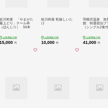
鮭川村産 「やまがた
鮭川村産 乾燥しいた
羽根沢温泉 加
最上どり」テール串
け
館 特選宿泊プ
（ぼんじり） 50本
（シングル2食
山形県鮭川村
山形県鮭川村
山形県鮭川村
15,000
10,000
41,000
円
円
円