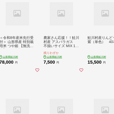
＜令和8年産米先行受
農家さん応援！！鮭川
鮭川村産りんど
付＞ 山形県産 特別栽
村産 アスパラガス
紫（単色） 40
培米 つや姫 【無洗
不揃いサイズ MIX 1.5
米】30kg定期便 (5kg
kg
残りわずか
×6回) 配送時期指定
山形県鮭川村
山形県鮭川村
山形県鮭川村
できます！
78,000
7,500
15,500
円
円
円