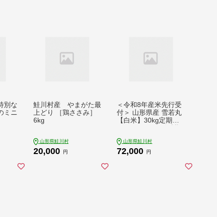
特別な
鮭川村産 やまがた最
＜令和8年産米先行受
のミニ
上どり ［鶏ささみ］
付＞ 山形県産 雪若丸
6kg
【白米】30kg定期便
(5kg×6回) 配送時期
指定できます！
山形県鮭川村
山形県鮭川村
20,000
72,000
円
円