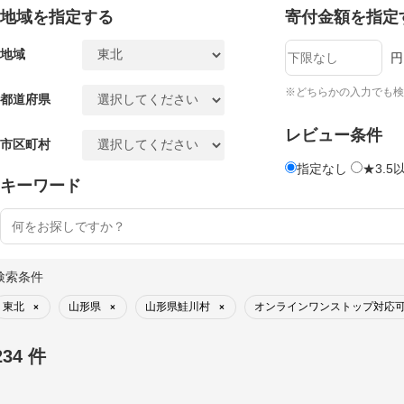
地域を指定する
寄付金額を指定
地域
円
※どちらかの入力でも検
都道府県
レビュー条件
市区町村
指定なし
★3.5
キーワード
検索条件
東北
山形県
山形県鮭川村
オンラインワンストップ対応
×
×
×
234 件