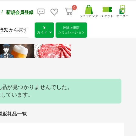
0
/
新規会員登録
ショッピング
チケット
オーダー
🔰
控除上限額
行先
から探す
ガイド
シミュレーション
礼品が見つかりませんでした。
示しています。
税返礼品一覧