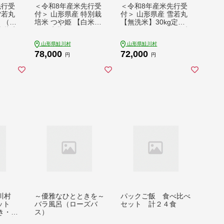
先行受
＜令和8年産米先行受
＜令和8年産米先行受
雪若丸
付＞ 山形県産 特別栽
付＞ 山形県産 雪若丸
 （5k
培米 つや姫 【白米】
【無洗米】30kg定期
時期指定
30kg定期便 (5kg×6回)
便 (5kg×6回) 配送時
配送時期指定できま
期指定できます！
山形県鮭川村
山形県鮭川村
す！
78,000
72,000
円
円
川村
～優雅なひとときを～
パックご飯 食べ比べ
ット
バラ風呂（ローズバ
セット 計２４食
き・椎
ス）
け・舞