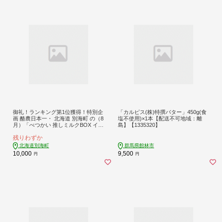
御礼！ランキング第1位獲得！特別企
「カルピス(株)特撰バター」450g(食
画 酪農日本一・ 北海道 別海町 の（8
塩不使用)×1本【配送不可地域：離
月）「べつかい 推しミルクBOX イチ
島】【1335320】
オシ 5種 お楽しみ セット 」BN10000
残りわずか
21
北海道別海町
群馬県館林市
10,000
9,500
円
円