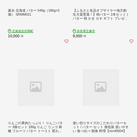
森永 北海道 バター 540g（180g×3
【ふるさと名品オブザイヤー地方創
個） SRMM021
生大賞受賞！】柿バター 2本セット |
バター 柿 かき カキ ギフト プレゼン
ト トースト | 奈良県 五條市
北海道佐呂間町
奈良県五條市
10,000
9,000
円
円
りんごの果肉たっぷり！ りんごバタ
使い切りサイズのこだわりバターセ
ー 3個セット 180g りんご リンゴ 林
ット / バター セット 個包装 使いやす
檎 フルーツ バター トースト 変わり
い 食べ比べ 朝食 料理【mrnf0004】
種 6000円