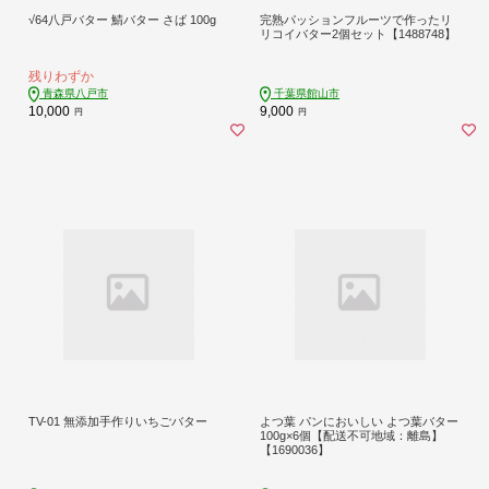
√64八戸バター 鯖バター さば 100g
完熟パッションフルーツで作ったリ
リコイバター2個セット【1488748】
残りわずか
青森県八戸市
千葉県館山市
10,000
9,000
円
円
TV-01 無添加手作りいちごバター
よつ葉 パンにおいしい よつ葉バター
100g×6個【配送不可地域：離島】
【1690036】