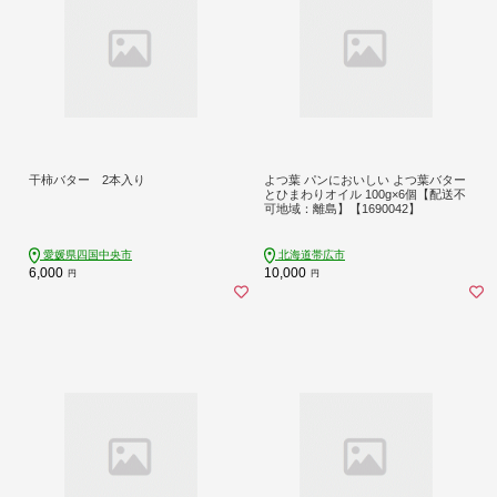
干柿バター 2本入り
よつ葉 パンにおいしい よつ葉バター
とひまわりオイル 100g×6個【配送不
可地域：離島】【1690042】
愛媛県四国中央市
北海道帯広市
6,000
10,000
円
円