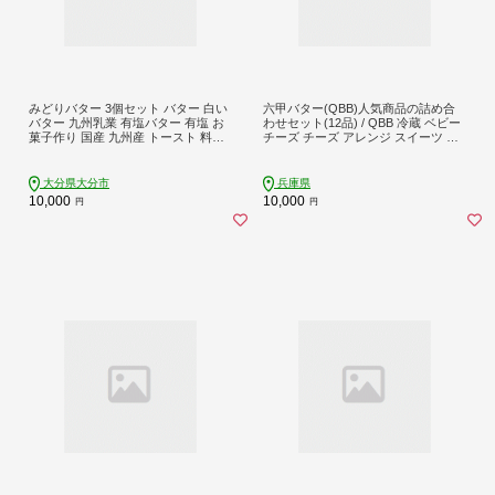
みどりバター 3個セット バター 白い
六甲バター(QBB)人気商品の詰め合
バター 九州乳業 有塩バター 有塩 お
わせセット(12品) / QBB 冷蔵 ベビー
菓子作り 国産 九州産 トースト 料理
チーズ チーズ アレンジ スイーツ 種
K07016
類 チーズレシピ チーズおつまみ お
つまみ 人気 子供 おやつ 乳製品
大分県大分市
兵庫県
10,000
10,000
円
円