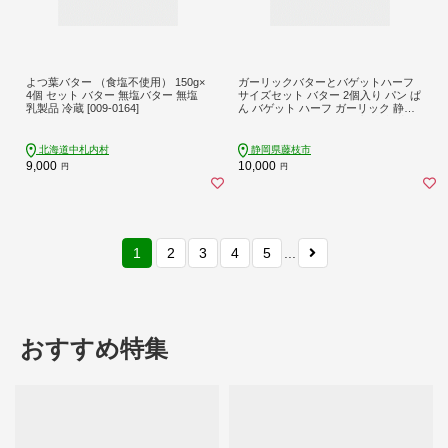
よつ葉バター （食塩不使用） 150g×
ガーリックバターとバゲットハーフ
4個 セット バター 無塩バター 無塩
サイズセット バター 2個入り パン ぱ
乳製品 冷蔵 [009-0164]
ん バゲット ハーフ ガーリック 静岡
県 フレッシュ バター 国産 小麦 藤枝
市
北海道中札内村
静岡県藤枝市
9,000
10,000
円
円
1
2
3
4
5
...
おすすめ特集