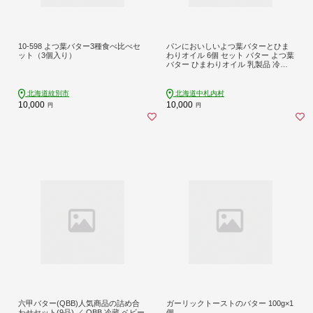
10-598 よつ葉バター3種食べ比べセ
パンにおいしいよつ葉バターとひま
ット（3個入り）
わりオイル 6個 セット バター よつ葉
バター ひまわりオイル 乳製品 冷蔵
[009-0175]
北海道紋別市
北海道中札内村
10,000
10,000
円
円
六甲バター(QBB)人気商品の詰め合
ガーリックトーストのバター 100g×1
わせセット(9品) ／ QBB 冷蔵 ベビー
個