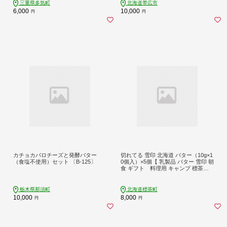
三重県多気町
北海道帯広市
6,000
10,000
円
円
カチョカバロチーズと発酵バター
切れてる 雪印 北海道 バター（10g×1
（食塩不使用）セット 〔B-125〕
0個入）×5個【 乳製品 バター 雪印 朝
食 ギフト 料理用 キャンプ 標茶町
北海道 】
栃木県那須町
北海道標茶町
10,000
8,000
円
円