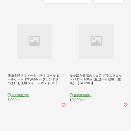
西山金時スウィートポテトロール ロ
なかほら牧場のピュア グラスフェッ
ールケーキ 1本 約14cm ブランドさ
ドバター(100g)【配送不可地域：離
つまいも使用 スイートポテト スイー
島】【1407903】
ツ ケーキ 洋菓子 お菓子 デザート 国
産 サツマイモ クリスマス 贈答品 ギ
フト 冷凍 プレゼント TV メディア グ
高知県室戸市
岩手県岩泉町
ランプリ受賞
6,000
10,000
円
円