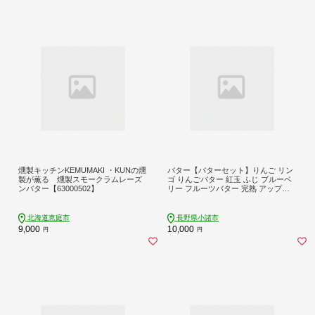
燻製キッチンKEMUMAKI ・KUNの燻
バター【バターセット】りんご リン
製が薫る 燻製スモークラムレーズ
ゴ りんごバター 紅玉 ふじ ブルーベ
ンバター【63000502】
リー フルーツバター 完熟 アップル
果物 ペースト トッピング バタース
プレッド トースト ヨーグルト 信州
長野
北海道恵庭市
長野県小諸市
9,000
10,000
円
円