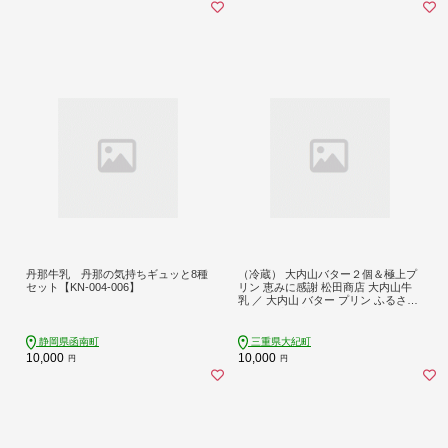
丹那牛乳 丹那の気持ちギュッと8種
（冷蔵） 大内山バター２個＆極上プ
セット【KN-004-006】
リン 恵みに感謝 松田商店 大内山牛
乳 ／ 大内山 バター プリン ふるさと
納税 三重県 大紀町
静岡県函南町
三重県大紀町
10,000
10,000
円
円