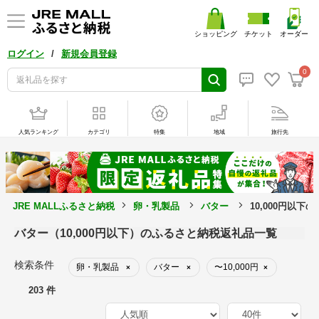
ショッピング
チケット
オーダー
/
ログイン
新規会員登録
0
人気ランキング
カテゴリ
特集
地域
旅行先
JRE MALLふるさと納税
卵・乳製品
バター
10,000円以下
バター（10,000円以下）のふるさと納税返礼品一覧
検索条件
卵・乳製品
バター
〜10,000円
×
×
×
203 件