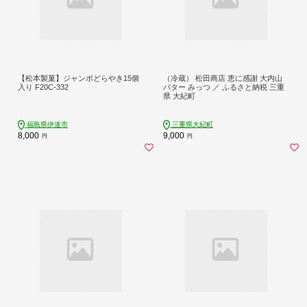
【松本製菓】ジャンボどらやき15個
（冷蔵） 松田商店 恵に感謝 大内山
入り F20C-332
バター みっつ ／ ふるさと納税 三重
県 大紀町
福島県伊達市
三重県大紀町
8,000
9,000
円
円