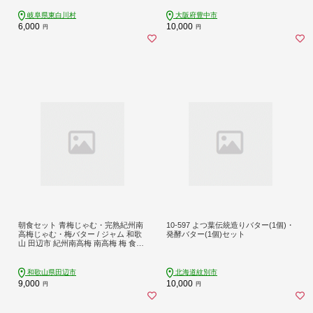
岐阜県東白川村
大阪府豊中市
6,000
10,000
円
円
朝食セット 青梅じゃむ・完熟紀州南
10-597 よつ葉伝統造りバター(1個)・
高梅じゃむ・梅バター / ジャム 和歌
発酵バター(1個)セット
山 田辺市 紀州南高梅 南高梅 梅 食パ
ン 朝食 じゃむ バター 梅ジャム パー
ティー おやつ【kmr016-1】
和歌山県田辺市
北海道紋別市
9,000
10,000
円
円