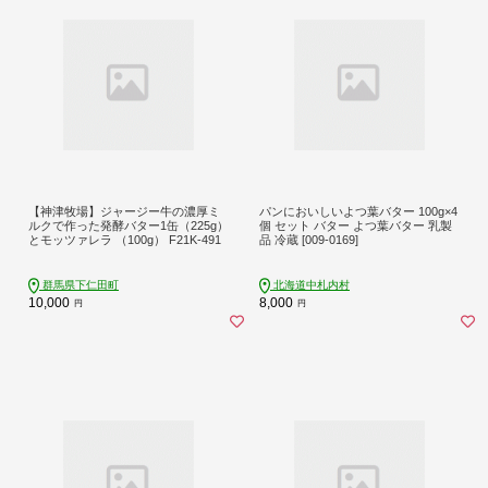
【神津牧場】ジャージー牛の濃厚ミ
パンにおいしいよつ葉バター 100g×4
ルクで作った発酵バター1缶（225g）
個 セット バター よつ葉バター 乳製
とモッツァレラ （100g） F21K-491
品 冷蔵 [009-0169]
群馬県下仁田町
北海道中札内村
10,000
8,000
円
円