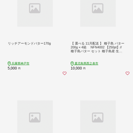
リッチアーモンドバター170g
【 選べる 11月配送 】 種子島 バター
200g × 4箱 NFN4002 【250pt】//
種子島バター セット 種子島産 生乳
のみ お料理 お菓子作り 酪農 乳牛 普
段使い 美味しい 生乳 牛乳 3.6牛乳 大
人気
兵庫県神戸市
鹿児島県西之表市
5,000
10,000
円
円