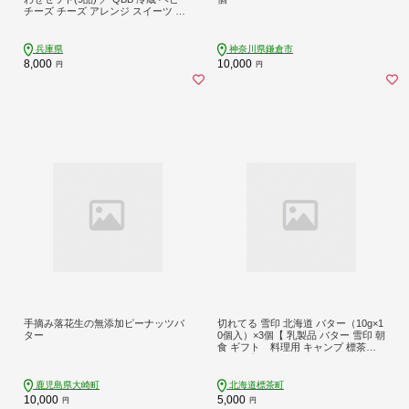
チーズ チーズ アレンジ スイーツ 種
類 チーズレシピ チーズおつまみ お
つまみ 人気 子供 おやつ 乳製品
兵庫県
神奈川県鎌倉市
8,000
10,000
円
円
手摘み落花生の無添加ピーナッツバ
切れてる 雪印 北海道 バター（10g×1
ター
0個入）×3個【 乳製品 バター 雪印 朝
食 ギフト 料理用 キャンプ 標茶町
北海道 】
鹿児島県大崎町
北海道標茶町
10,000
5,000
円
円