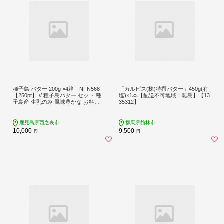
種子島 バター 200g ×4箱 NFN568
「カルピス(株)特撰バター」450g(有
【250pt】 // 種子島バター セット 種
塩)×1本【配送不可地域：離島】【13
子島産 生乳のみ 風味豊かな お料理
35312】
お菓子作り 酪農 乳牛 普段使い 美味
しい 生乳 牛乳 3.6牛乳 大人気
鹿児島県西之表市
群馬県館林市
10,000
9,500
円
円