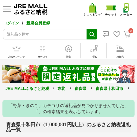
ショッピング
チケット
オーダー
/
ログイン
新規会員登録
0
人気ランキング
カテゴリ
特集
地域
旅行先
JRE MALLふるさと納税
東北
青森県
青森県十和田市
1
「野菜・きのこ」カテゴリの返礼品が見つかりませんでした。
「」の検索結果を表示しています。
青森県十和田市（1,000,001円以上）のふるさと納税返礼
品一覧