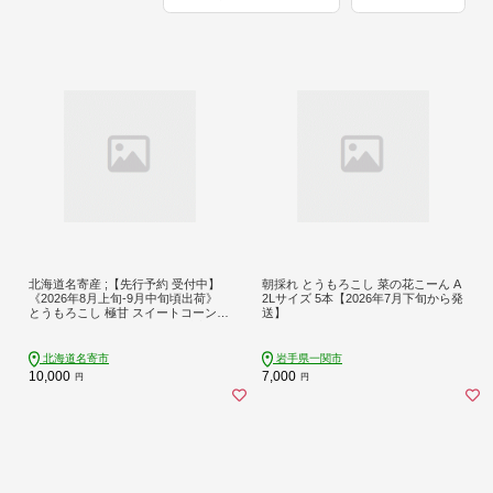
北海道名寄産 ;【先行予約 受付中】
朝採れ とうもろこし 菜の花こーん A
《2026年8月上旬-9月中旬頃出荷》
2Lサイズ 5本【2026年7月下旬から発
とうもろこし 極甘 スイートコーン
送】
「 ゴールドラッシュ 」 5kg 以上 11
～13本---nayoro_loc_31_5k_hp---
北海道名寄市
岩手県一関市
10,000
7,000
円
円