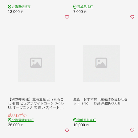
ードル 保存 備蓄 送料無料【5525090
4】
北海道伊達市
茨城県境町
13,000
7,000
円
円
【2026年発送】北海道産 とうもろこ
産直 おすず村 厳選詰め合わせセ
し 有機 ピュアホワイトコーン 3kg L-
ット（小） 野菜 果物[G3801]
LL オーガニック 旬 白い スイート コ
ーン トウモロコシ お取り寄せ 産地
残りわずか
直送 野菜 とうきび
北海道倶知安町
宮崎県川南町
28,000
10,000
円
円