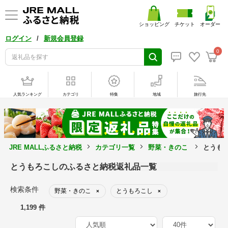
ショッピング
チケット
オーダー
/
ログイン
新規会員登録
0
人気ランキング
カテゴリ
特集
地域
旅行先
JRE MALLふるさと納税
カテゴリ一覧
野菜・きのこ
とうも
とうもろこしのふるさと納税返礼品一覧
検索条件
野菜・きのこ
とうもろこし
×
×
1,199 件