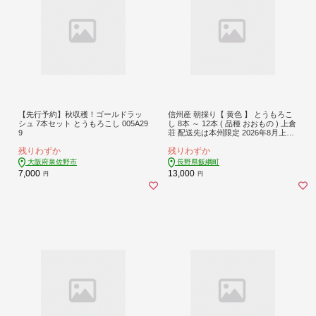
【先行予約】秋収穫！ゴールドラッ
信州産 朝採り【 黄色 】 とうもろこ
シュ 7本セット とうもろこし 005A29
し 8本 ～ 12本 ( 品種 おおもの ) 上倉
9
荘 配送先は本州限定 2026年8月上旬
頃から2026年9月中旬頃まで順次発送
残りわずか
残りわずか
予定 信州 トウモロコシ コーン おお
もの 野菜 黄色 イエロー 長野県 飯綱
大阪府泉佐野市
長野県飯綱町
町 [0763]
7,000
13,000
円
円