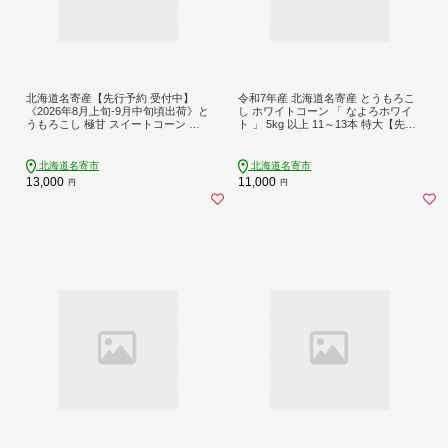
北海道名寄産【先行予約 受付中】
令和7年産 北海道名寄産 とうもろこ
《2026年8月上旬-9月中旬頃出荷》と
し ホワイトコーン 「 なよろホワイ
うもろこし 極甘 スイートコーン 「
ト 」 5kg 以上 11～13本 特大【先行
ゴールドラッシュ 」 8.5kg 以上 20～
予約 受付中】 《2026年8月上旬-9月
22本 特大 北海道---nayoro_loc_32_8
中旬頃出荷》サイズ北海道 朝採り 真
500g_hp---
空予冷 冷蔵 高糖度 ピュアホワイト
北海道名寄市
北海道名寄市
トウモロコシ ギフト お中元 コーン--
13,000
11,000
円
円
-nayoro_loc_33_5k_hp---