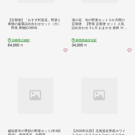
【定期便】「おすず村直送」野菜と
湯の花 旬の野菜セット３か月間の
果物の厳選詰め合わせセット（大）
定期便 【野菜 定期便 セット 人気
野菜 果物[G3804]
詰め合わせ 3ヵ月 おまかせ 新鮮 やさ
い】
宮崎県川南町
静岡県南伊豆町
64,000
34,000
円
円
越知産市の季節の野菜セット(年4回
【2026年出荷】北海道名寄産ホワイ
発送) 産地直送 旬野菜
トコーン＆スイートコーンイエロー