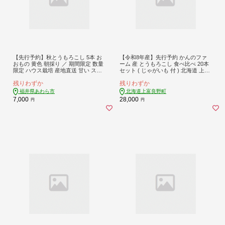
【先行予約】秋とうもろこし 5本 お
【令和8年産】先行予約 かんのファ
おもの 黄色 朝採り ／ 期間限定 数量
ーム 産 とうもろこし 食べ比べ 20本
限定 ハウス栽培 産地直送 甘い スイ
セット ( じゃがいも 付 ) 北海道 上富
ートコーン とうもろこし 野菜 あわ
良野町 とうもろこし トウモロコシ
残りわずか
残りわずか
ら ※2026年10月10日より順次発送 [a
セット じゃがいも ジャガイモ 野菜
w039-a013]
芋
福井県あわら市
北海道上富良野町
7,000
28,000
円
円