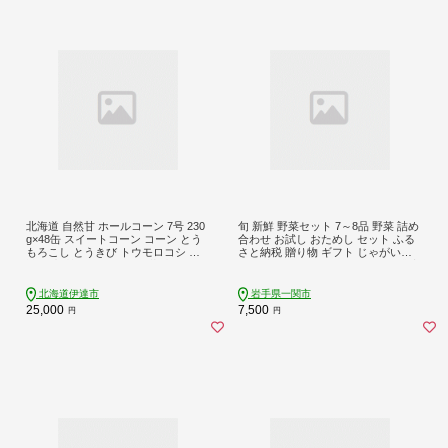
北海道 自然甘 ホールコーン 7号 230
旬 新鮮 野菜セット 7～8品 野菜 詰め
g×48缶 スイートコーン コーン とう
合わせ お試し おためし セット ふる
もろこし とうきび トウモロコシ 缶
さと納税 贈り物 ギフト じゃがいも
詰 国産 甘い 長期保存 備蓄 常温 クレ
人参 大根 きのこ サラダ 鍋 果物 農家
ードル 送料無料 【55250631】
直送 産地直送 産直 農産物 おまかせ
お取り寄せ 送料無料 新鮮館おおまち
北海道伊達市
岩手県一関市
岩手県 一関市
25,000
7,500
円
円