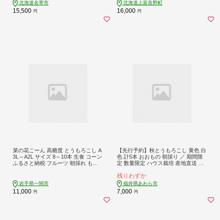
蔵 高糖度 ピュアホワイト トウモロ
受付
北海道名寄市
北海道上富良野町
コシ ギフト お中元 コーン---nayoro_l
15,500
16,000
円
円
oc_34_8500g_hp---
菜の花こーん 高糖度 とうもろこし A
【先行予約】秋とうもろこし 黄色 白
3L～A2L サイズ 8～10本 生食 コーン
色 計5本 おおもの 朝採り ／ 期間限
ふるさと納税 フルーツ 朝採れ もぎ
定 数量限定 ハウス栽培 産地直送 甘
たて 新鮮 栄養豊富 農家直送 季節限
い ミックス スイートコーン 白い と
残りわずか
定 旬 最高級品質 高評価 送料無料 岩
うもろこし ホワイトコーン 野菜 あ
手県 一関市【2026年7月下旬から発
わら ※2026年10月10日より順次発送
岩手県一関市
福井県あわら市
送予定】
[aw039-a014]
11,000
7,000
円
円