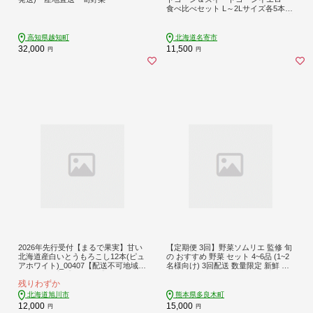
食べ比べセット L～2Lサイズ各5本計
10本《2026年8月中旬-9月中旬頃出荷
予定》NPO法人なよろ観光まちづく
り協会 とうもろこし 食べ比べ 旬 新
高知県越知町
北海道名寄市
鮮 産地直送 糖度 冷蔵 レビュー高評
32,000
11,500
円
円
価---nayoro_nkm_112_10p_hp---
2026年先行受付【まるで果実】甘い
【定期便 3回】野菜ソムリエ 監修 旬
北海道産白いとうもろこし12本(ピュ
の おすすめ 野菜 セット 4~6品 (1~2
アホワイト)_00407【配送不可地域：
名様向け) 3回配送 数量限定 新鮮 野
離島・沖縄】【1154953】
菜 セット 詰め合わせ 詰合せ 定期便
残りわずか
産地 直送 国産 季節の野菜 ひとり 暮
らし 一人 夫婦 ふたり 024-0802
北海道旭川市
熊本県多良木町
12,000
15,000
円
円