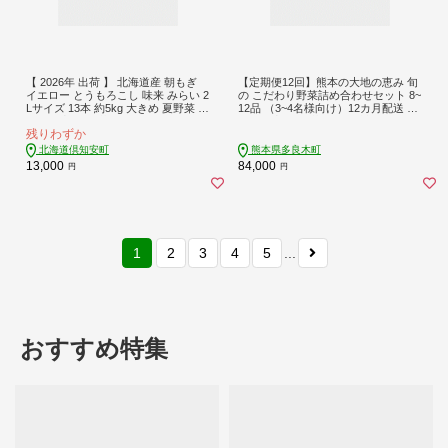
【 2026年 出荷 】 北海道産 朝もぎ
【定期便12回】熊本の大地の恵み 旬
イエロー とうもろこし 味来 みらい 2
の こだわり野菜詰め合わせセット 8~
Lサイズ 13本 約5kg 大きめ 夏野菜 と
12品 （3~4名様向け）12カ月配送 獲
うきび 新鮮 野菜 トウモロコシ ギフ
れたて 新鮮 野菜 セット 詰め合わせ
残りわずか
ト 産地直送 コーン 産直 グリーンア
詰合せ 定期便 産地 直送 国産 季節 旬
ースファーム スイートコーン
野菜 家族 ファミリー 多良木町 024-0
北海道倶知安町
熊本県多良木町
812
13,000
84,000
円
円
1
2
3
4
5
...
おすすめ特集