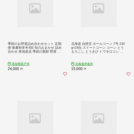
季節のお野菜詰め合わせセット 定期
北海道 自然甘 ホールコーン 7号 230
便 春夏秋冬年4回 旬のおまかせ 詰め
g×24缶 スイートコーン コーン とう
合わせ 産地直送 季節の新鮮 野菜 定
もろこし とうきび トウモロコシ 缶
期便 果物 セット じゃがいも きゅう
詰 国産 甘い 長期保存 備蓄 常温 クレ
り トマト とうもろこし アスパラガ
ードル 送料無料 【55250630】
ス 玉ねぎ 蓮根 等 ふるさと納税 高知
高知県室戸市
北海道伊達市
県 室戸市
24,000
15,000
円
円