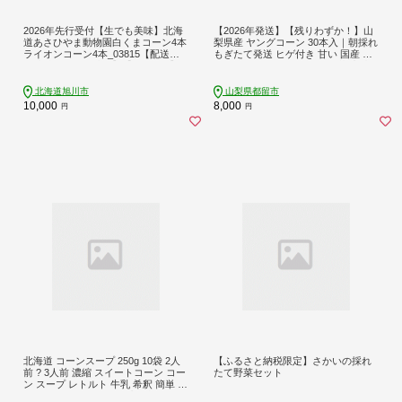
2026年先行受付【生でも美味】北海
【2026年発送】【残りわずか！】山
道あさひやま動物園白くまコーン4本
梨県産 ヤングコーン 30本入｜朝採れ
ライオンコーン4本_03815【配送不
もぎたて発送 ヒゲ付き 甘い 国産 と
可地域：離島・沖縄】【1508522】
うもろこし トウモロコシ 野菜 産地
直送 送料無料【炭香ファーム】
北海道旭川市
山梨県都留市
10,000
8,000
円
円
北海道 コーンスープ 250g 10袋 2人
【ふるさと納税限定】さかいの採れ
前 ? 3人前 濃縮 スイートコーン コー
たて野菜セット
ン スープ レトルト 牛乳 希釈 簡単 と
うもろこし とうきび 道産原料 クレ