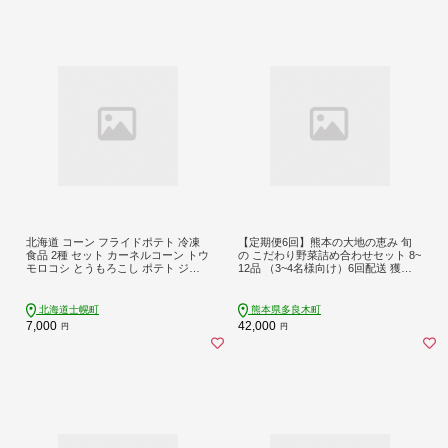
北海道 コーン フライドポテト 冷凍
【定期便6回】熊本の大地の恵み 旬
食品 2種 セット カーネルコーン トウ
の こだわり野菜詰め合わせセット 8~
モロコシ とうもろこし ポテト ジャ
12品 （3~4名様向け）6回配送 獲れ
ガイモ じゃがいも 冷凍 おやつ おか
たて 新鮮 野菜 セット 詰め合わせ 詰
ず お弁当 詰合せ お取り寄せ 十勝 士
合せ 定期便 産地 直送 国産 季節 旬野
幌町【N23】
菜 家族 ファミリー 多良木町 024-081
北海道士幌町
熊本県多良木町
1
7,000
42,000
円
円