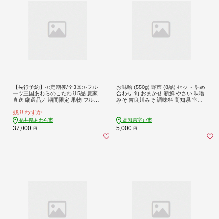
【先行予約】≪定期便/全3回≫フル
お味噌 (550g) 野菜 (8品) セット 詰め
ーツ王国あわらのこだわり5品 農家
合わせ 旬 おまかせ 新鮮 やさい 味噌
直送 厳選品／ 期間限定 果物 フルー
みそ 吉良川みそ 調味料 高知県 室戸
ツ 青肉メロン 赤肉メロン 西瓜 とう
市 5000円
残りわずか
もろこし 産地直送 ※2027年6月中旬
より順次発送 [aw039-c002]
福井県あわら市
高知県室戸市
37,000
5,000
円
円