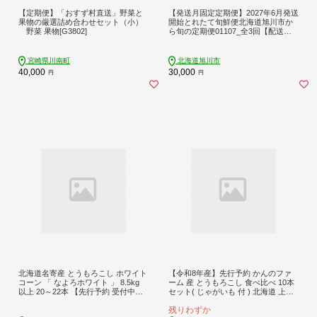
【定期便】「おすず村直送」野菜と
【発送月固定定期便】2027年6月発送
果物の厳選詰め合わせセット（小）
開始とれたて旬鮮便北海道旭川市か
野菜 果物[G3802]
ら旬の定期便01107_全3回【配送不
可地域：離島・沖縄】【4001373】
宮崎県川南町
北海道旭川市
40,000
30,000
円
円
北海道名寄産 とうもろこし ホワイト
【令和8年産】先行予約 かんのファ
コーン 「 なよろホワイト 」 8.5kg
ーム 産 とうもろこし 食べ比べ 10本
以上 20～22本 【先行予約 受付中】
セット( じゃがいも 付 ) 北海道 上富
《2026年8月上旬-9月中旬頃出荷》特
良野町 とうもろこし トウモロコシ
残りわずか
大 サイズ北海道 朝採り 真空予冷 冷
セット じゃがいも ジャガイモ 先行