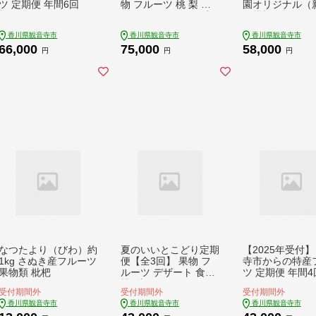
ツ 定期便 年間6回
物 フルーツ 桃 梨 シ
園オリジナル（
ャインマスカット 小
の柑橘セット） 
原紅早生 さぬき姫 い
温州みかん はる
香川県観音寺市
香川県観音寺市
香川県観音寺市
ちご せとか デコポン
岐しらぬひ セミ
66,000
75,000
58,000
ル 甘夏柑 柑橘類
円
円
円
月
なつたより（びわ）約
夏のいいとこどり定期
【2025年受付】
1kg さぬき産フルーツ
便【全3回】 果物 フ
寺市からの特産
果物類 枇杷
ルーツ デザート 食後
ツ 定期便 年間4
桃 梨 シャインマスカ
受付期間外
受付期間外
受付期間外
ット ぶどう 夏のフル
香川県観音寺市
香川県観音寺市
香川県観音寺市
ーツ 夏の果物