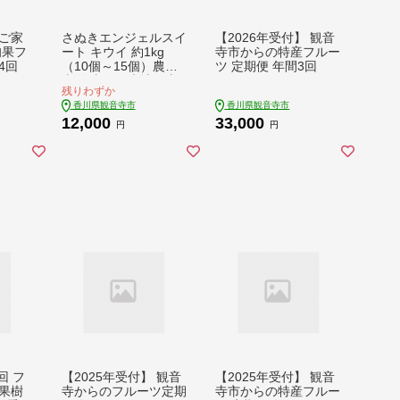
】ご家
さぬきエンジェルスイ
【2026年受付】 観音
旬果フ
ート キウイ 約1kg
寺市からの特産フルー
4回
（10個～15個）農園
ツ 定期便 年間3回
直送 太陽と大地の恵
残りわずか
み。海のそばで育った
香川県観音寺市
香川県観音寺市
天使の甘さ 香川県オ
12,000
33,000
リジナル品種 キウイ
円
円
回 フ
【2025年受付】 観音
【2025年受付】 観音
果樹
寺からのフルーツ定期
寺市からの特産フルー