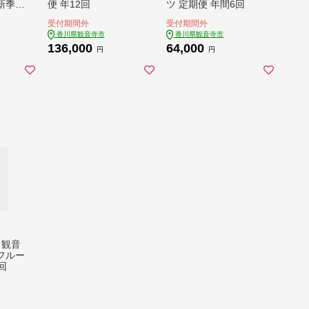
新季節
便 年12回
ツ 定期便 年間6回
果物
受付期間外
受付期間外
み 讃
香川県観音寺市
香川県観音寺市
ノー
136,000
64,000
 5ヶ
円
円
 観音
フルー
回