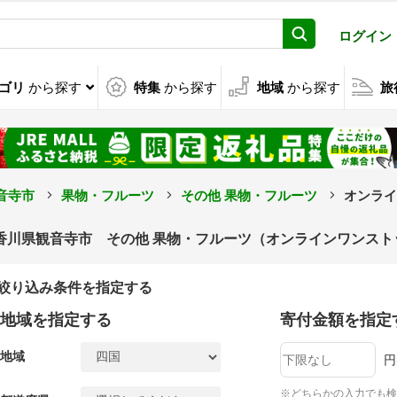
ログイン
ゴリ
から探す
特集
から探す
地域
から探す
旅
音寺市
果物・フルーツ
その他 果物・フルーツ
オンライ
香川県観音寺市 その他 果物・フルーツ（オンラインワンス
絞り込み条件を指定する
地域を指定する
寄付金額を指定
地域
円
※どちらかの入力でも検