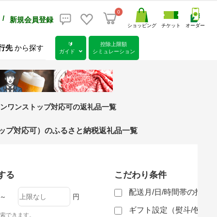
0
/
新規会員登録
ショッピング
チケット
オーダー
🔰
控除上限額
行先
から探す
ガイド
シミュレーション
ンワンストップ対応可の返礼品一覧
トップ対応可）のふるさと納税返礼品一覧
する
こだわり条件
配送月/日/時間帯の指定
～
円
ギフト設定（熨斗/包装
索できます。