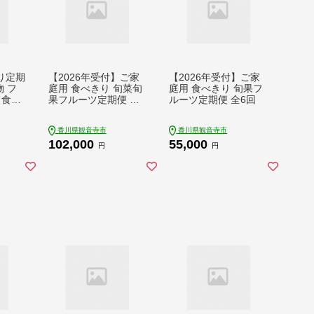
り定期
【2026年受付】ご家
【2026年受付】ご家
物 フ
庭用 食べきり 旬菜旬
庭用 食べきり 旬果フ
 食後
果フルーツ定期便 全1
ルーツ定期便 全6回
の果
2回
さぬき
香川県観音寺市
香川県観音寺市
 デコ
102,000
55,000
円
円