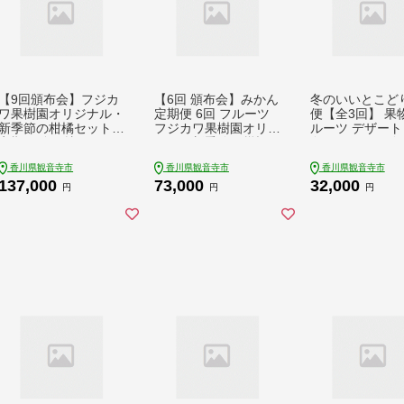
【9回頒布会】フジカ
【6回 頒布会】みかん
冬のいいとこど
ワ果樹園オリジナル・
定期便 6回 フルーツ
便【全3回】 果
新季節の柑橘セット
フジカワ果樹園オリジ
ルーツ デザート
定期便 食べ比べ
ナル（新季節の柑橘セ
冬のフルーツ 冬
ット） 果物
物 小原紅早生 
香川県観音寺市
香川県観音寺市
香川県観音寺市
姫 いちご せとか
137,000
73,000
32,000
ポン 冬の味覚
円
円
円