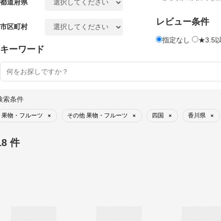
都道府県
レビュー条件
市区町村
指定なし
★3.5
キーワード
検索条件
果物・フルーツ
その他 果物・フルーツ
四国
香川県
×
×
×
×
18 件