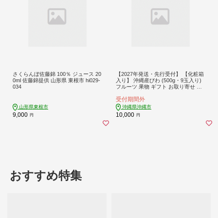
さくらんぼ佐藤錦 100％ ジュース 20
【2027年発送・先行受付】 【化粧箱
0ml 佐藤錦提供 山形県 東根市 hi029-
入り】 沖縄産びわ (500g・9玉入り)
034
フルーツ 果物 ギフト お取り寄せ 沖
縄産 沖縄市 / ちゃんぷる～市場 [BCA
受付期間外
A008]
山形県東根市
沖縄県沖縄市
9,000
10,000
円
円
おすすめ特集