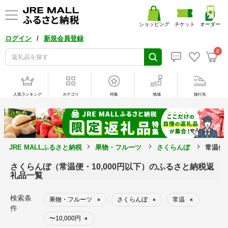
ショッピング
チケット
オーダー
/
ログイン
新規会員登録
0
人気ランキング
カテゴリ
特集
地域
旅行先
JRE MALLふるさと納税
果物・フルーツ
さくらんぼ
常温便・
さくらんぼ（常温便・10,000円以下）のふるさと納税返
礼品一覧
検索条
果物・フルーツ
さくらんぼ
常温
×
×
×
件
〜10,000円
×