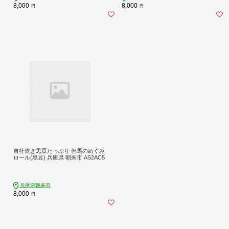
8,000
8,000
円
円
自社炊き黒豆たっぷり 但馬のめぐみ
ロール(黒豆) 兵庫県 朝来市 AS2AC5
兵庫県朝来市
8,000
円