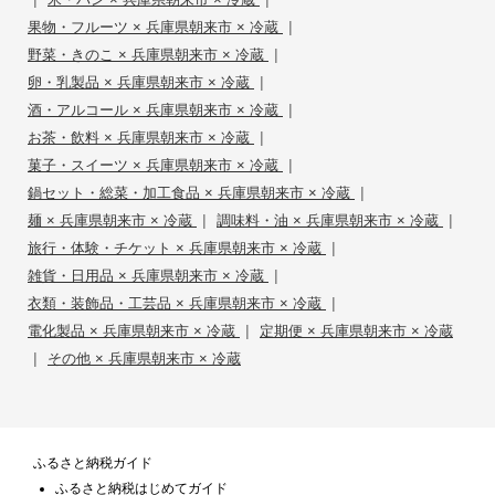
|
果物・フルーツ × 兵庫県朝来市 × 冷蔵
|
野菜・きのこ × 兵庫県朝来市 × 冷蔵
|
卵・乳製品 × 兵庫県朝来市 × 冷蔵
|
酒・アルコール × 兵庫県朝来市 × 冷蔵
|
お茶・飲料 × 兵庫県朝来市 × 冷蔵
|
菓子・スイーツ × 兵庫県朝来市 × 冷蔵
|
鍋セット・総菜・加工食品 × 兵庫県朝来市 × 冷蔵
|
|
麺 × 兵庫県朝来市 × 冷蔵
調味料・油 × 兵庫県朝来市 × 冷蔵
|
旅行・体験・チケット × 兵庫県朝来市 × 冷蔵
|
雑貨・日用品 × 兵庫県朝来市 × 冷蔵
|
衣類・装飾品・工芸品 × 兵庫県朝来市 × 冷蔵
|
電化製品 × 兵庫県朝来市 × 冷蔵
定期便 × 兵庫県朝来市 × 冷蔵
|
その他 × 兵庫県朝来市 × 冷蔵
ふるさと納税ガイド
ふるさと納税はじめてガイド