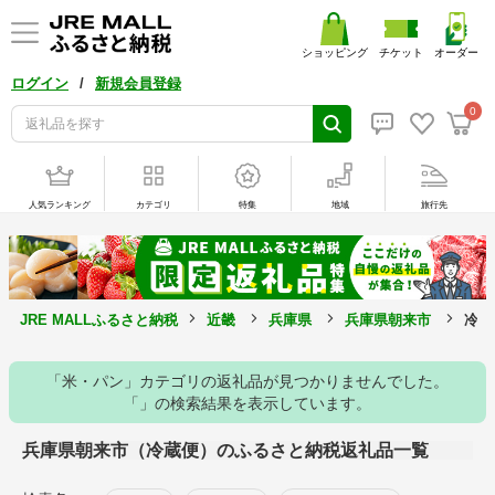
ショッピング
チケット
オーダー
/
ログイン
新規会員登録
0
人気ランキング
カテゴリ
特集
地域
旅行先
JRE MALLふるさと納税
近畿
兵庫県
兵庫県朝来市
冷蔵
「米・パン」カテゴリの返礼品が見つかりませんでした。
「」の検索結果を表示しています。
兵庫県朝来市（冷蔵便）のふるさと納税返礼品一覧