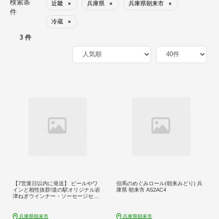
検索条
近畿
兵庫県
兵庫県朝来市
×
×
×
件
冷蔵
×
3 件
【7営業日以内に発送】 ビールやワ
但馬のめぐみロール(朝来みどり) 兵
インと相性抜群!道の駅オリジナル岩
庫県 朝来市 AS2AC4
津ねぎウインナー・ソーセージセッ
ト(計4点) 兵庫県 朝来市 AS1AC23
兵庫県朝来市
兵庫県朝来市