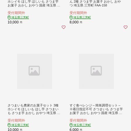
ホシイモ ほし芋 ほしいも さつま芋
ん 2種 さつま芋 お菓子 おかし おや
お菓子 おかし おやつ 国産 埼玉県 三
つ 埼玉県 三芳町 FAA-158
芳町 FAA-022
受付期間外
受付期間外
埼玉県三芳町
埼玉県三芳町
10,000
8,000
円
円
さつまいも農家のお菓子セット 3種
すぐ食べレンジ～簡単調理セット～
ホシイモ ほしいも ほし芋 さつまい
※着日指定不可 さつまいも さつま芋
も さつま芋 おかし おやつ 埼玉県 三
お菓子 おかし おやつ 国産 埼玉県 三
芳町 FAA-021
芳町 FAA-023
受付期間外
受付期間外
埼玉県三芳町
埼玉県三芳町
10,000
6,000
円
円