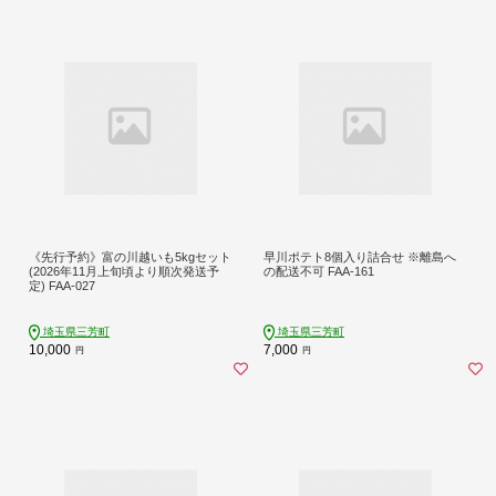
《先行予約》富の川越いも5kgセット
早川ポテト8個入り詰合せ ※離島へ
(2026年11月上旬頃より順次発送予
の配送不可 FAA-161
定) FAA-027
埼玉県三芳町
埼玉県三芳町
10,000
7,000
円
円