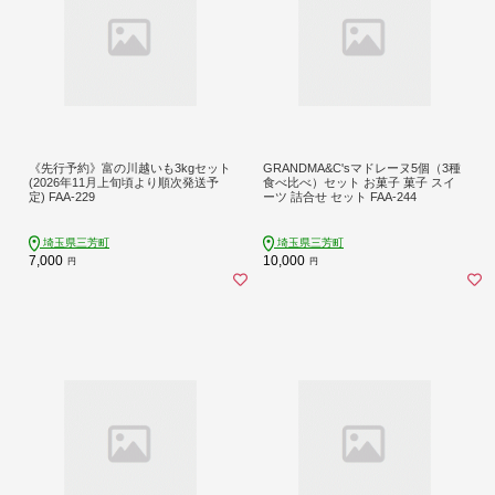
《先行予約》富の川越いも3kgセット
GRANDMA&C'sマドレーヌ5個（3種
(2026年11月上旬頃より順次発送予
食べ比べ）セット お菓子 菓子 スイ
定) FAA-229
ーツ 詰合せ セット FAA-244
埼玉県三芳町
埼玉県三芳町
7,000
10,000
円
円