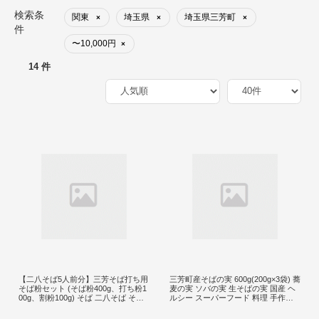
検索条
関東
埼玉県
埼玉県三芳町
×
×
×
件
〜10,000円
×
14 件
【二八そば5人前分】三芳そば打ち用
三芳町産そばの実 600g(200g×3袋) 蕎
そば粉セット (そば粉400g、打ち粉1
麦の実 ソバの実 生そばの実 国産 ヘ
00g、割粉100g) そば 二八そば そば
ルシー スーパーフード 料理 手作り F
打ち 小麦粉 打ち粉 FAA-121
AA-120