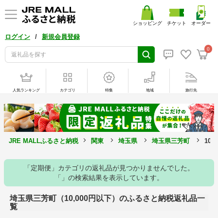
ショッピング
チケット
オーダー
/
ログイン
新規会員登録
0
人気ランキング
カテゴリ
特集
地域
旅行先
JRE MALLふるさと納税
関東
埼玉県
埼玉県三芳町
10
「定期便」カテゴリの返礼品が見つかりませんでした。
「」の検索結果を表示しています。
埼玉県三芳町（10,000円以下）のふるさと納税返礼品一
覧