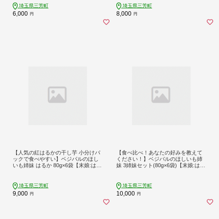
埼玉県三芳町
埼玉県三芳町
6,000
8,000
円
円
【人気の紅はるかの干し芋 小分けパ
【食べ比べ！あなたの好みを教えて
ックで食べやすい】ベジパルのほし
ください！】ベジパルのほしいも姉
いも姉妹 はるか 80g×6袋【末娘:はる
妹 3姉妹セット(80g×6袋)【末娘:はる
か(紅はるか)】 さつまいも おやつ ダ
か(紅はるか) 次女:きぬこ(シルクスイ
イエット 甘い 食べきりサイズ FAA-0
ート) 長女:いずみ(いずみ)】小分け
17
食べきりサイズ 甘い さつまいも FAA
埼玉県三芳町
埼玉県三芳町
-018
9,000
10,000
円
円