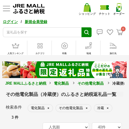
ショッピング
チケット
オーダー
/
ログイン
新規会員登録
0
人気ランキング
カテゴリ
特集
地域
旅行先
JRE MALLふるさと納税
電化製品
その他電化製品
冷蔵便の
その他電化製品（冷蔵便）のふるさと納税返礼品一覧
検索条件
電化製品
その他電化製品
冷蔵
×
×
×
3 件