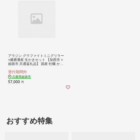
アラジン グラファイトミニグリラー
×播磨灘産 生かきセット 【加西市 ×
姫路市 共通返礼品】 国産 牡蠣 かき
殻付き Aladdin 家電 卓上プレート ホ
受付期間外
ットプレート
兵庫県姫路市
57,000
円
おすすめ特集