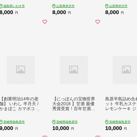
鶏卵卸直送・新鮮卵
福島県いわき市
山形県米沢市
山形県米沢市
8,000
8,000
8,000
円
円
円
【創業明治14年の老
【にっぽんの宝物世界
島原半島詰め合
舗】 いわし 半月天 /
大会2018 】甘酒 最優
ット 牛乳カス
かまぼこ カマボコ お
秀賞受賞！百年甘酒 3
レモンケーキ ジ
つまみ 水産庁長官 賞
70g × 2本入り / 甘酒
パイ / かすてら
受賞品 / 南島原市 / 内
あまざけ あま酒 甘酒
子 おやつ 長崎
長崎県南島原市
長崎県南島原市
長崎県南島原市
田蒲鉾店 [SAH004]
無添加 甘酒 米麹 無添
ら 長崎カステラ 
9,000
10,000
10,000
加 砂糖不使用 健康甘
島原市 / 山本喜
円
円
円
酒 発酵食品 菌活 酵素
[SAL006]