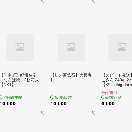
/ 南島原市 / 酒蔵吉田
屋 [SAI036]
【印南町】紀州名産
【味の百萬石】大根寿
【スピード発送
「なんば焼」2枚箱入
し
ごさん 240g×
【NK1】
【8/12ichigofar
BR002]
受付期間外
和歌山県印南町
石川県金沢市
佐賀県白石町
10,000
10,000
6,000
円
円
円