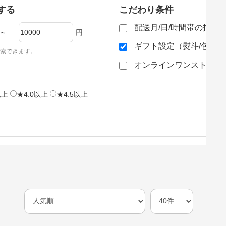
する
こだわり条件
配送月/日/時間帯の指定
～
円
ギフト設定（熨斗/包装
索できます。
オンラインワンストップ
以上
★4.0以上
★4.5以上