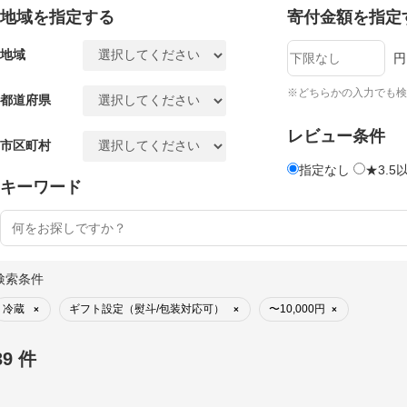
地域を指定する
寄付金額を指定
地域
円
※どちらかの入力でも検
都道府県
レビュー条件
市区町村
指定なし
★3.5
キーワード
検索条件
冷蔵
ギフト設定（熨斗/包装対応可）
〜10,000円
×
×
×
39 件