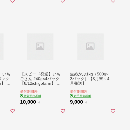
福島県 みやこじスイ
ーツゆい
】いち
【スピード発送】いち
生めかぶ1kg（500g×
2パック
ごさん 240g×4パック
2パック）【3月末～4
m】 [I
【8/12ichigofarm】 [I
月発送】
BR006]
受付期間外
受付期間外
佐賀県白石町
岩手県大槌町
10,000
9,000
円
円