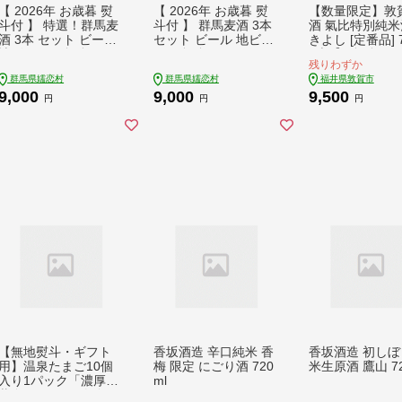
【 2026年 お歳暮 熨
【 2026年 お歳暮 熨
【数量限定】敦
斗付 】 特選！群馬麦
斗付 】 群馬麦酒 3本
酒 氣比特別純米
酒 3本 セット ビール
セット ビール 地ビー
きよし [定番品] 7
地ビール お酒 酒 アル
ル お酒 酒 アルコール
1本【お酒 酒 
残りわずか
コール 瓶 飲み比べ 33
瓶 飲み比べ 330ml 嬬
地酒 純米酒 生酒
群馬県嬬恋村
群馬県嬬恋村
福井県敦賀市
0ml 嬬恋高原ブルワリ
恋高原ブルワリー お
酒 お中元 お歳暮
9,000
9,000
9,500
ー お歳暮 熨斗対応 [A
歳暮 熨斗対応 [AA013
ト 贈り物】[022-
円
円
円
A012tu]
tu]
8] 【敦賀市ふ
納税】
【無地熨斗・ギフト
香坂酒造 辛口純米 香
香坂酒造 初しぼ
用】温泉たまご10個
梅 限定 にごり酒 720
米生原酒 鷹山 72
入り1パック「濃厚な
ml
黄身×とろける白身」