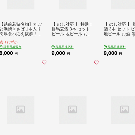
【越前若狭名物】丸ご
【 のし対応 】 特選！
【 のし対応 】 
と浜焼きさば 1本入り
群馬麦酒 3本 セット
酒 3本 セット 
肉厚食べ応え抜群！＜
ビール 地ビール お酒
地ビール お酒 酒
数量限定＞【魚介類
酒 アルコール 瓶 飲み
コール 瓶 飲み比
残りわずか
鯖 焼き鯖 さば おつま
比べ 330ml 嬬恋高原
0ml 嬬恋高原ブ
福井県敦賀市
群馬県嬬恋村
群馬県嬬恋村
み 酒の肴】 [007-a00
ブルワリー 熨斗対応
ー 熨斗対応 [AA0
8,000
9,000
9,000
2]【敦賀市ふるさと納
[AA007tu]
円
円
円
税】