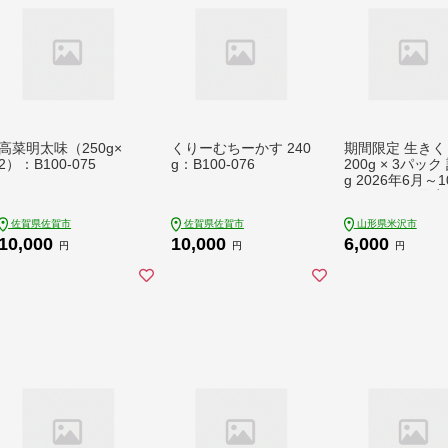
高菜明太味（250g×
くりーむちーかす 240
期間限定 生きく
2）：B100-075
g：B100-076
200g × 3パック
g 2026年6月～
旬頃 お届け予定
米沢産 生 きくら
佐賀県佐賀市
佐賀県佐賀市
山形県米沢市
のこ 冷蔵 木耳 
10,000
10,000
6,000
ゲ 山形県 米沢
円
円
円