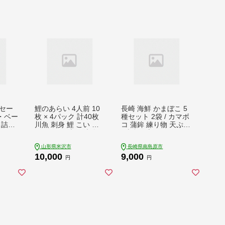
セー
鯉のあらい 4人前 10
長崎 海鮮 かまぼこ 5
・ベー
枚 × 4パック 計40枚
種セット 2袋 / カマボ
 詰合
川魚 刺身 鯉 こい コ
コ 蒲鉾 練り物 天ぷら
ランド
イ あらい 洗い 洗膾
/ 南島原市 / しきしま
 山形
洗魚 お造り 薄造り タ
蒲鉾 [SAR012]
山形県米沢市
長崎県南島原市
スクフーズ みやさか
10,000
9,000
や 山形県 米沢市
円
円