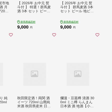
賀市地
【 2026年 お中元 熨
【 2026年 お中元 熨
酒 月
斗付 】 特選！群馬麦
斗付 】 群馬麦酒 3本
20ml
酒 3本 セット ビール
セット ビール 地ビー
日本酒
地ビール お酒 酒 クラ
ル お酒 酒 クラフトビ
 食中
フトビール 御中元 ア
ール 御中元 アルコー
群馬県嬬恋村
群馬県嬬恋村
 ギフ
ルコール 瓶 飲み比べ
ル 瓶 飲み比べ 330ml
9,000
9,000
a00
330ml 嬬恋高原ブル
嬬恋高原ブルワリー
円
円
るさと
ワリー 熨斗対応 [AA0
熨斗対応 [AA018tu]
17tu]
り 純
秋田限定酒！両関 酒
爛漫・豆菰樽 清酒 30
0ml
イーツ 720ml 山廃純
0ml ミニ樽 らんまん
米酒 秋田県産米 日本
日本酒 酒 地酒【小川
酒 酒 地酒【小川忠太
忠太郎商店】[M5202]