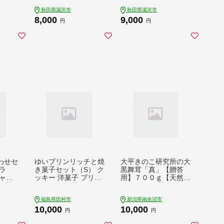
郎商店】[L5201]
秋田県湯沢市
秋田県湯沢市
8,000
9,000
円
円
わせセ
ゆいプリンリッチと焼
大平きのこ研究所の大
テラ
き菓子セット（S） ク
黒舞茸「真」【贈答
ャガ
ッキー 洋菓子 プリン
用】７００ｇ【天然
 お菓
スイーツ お菓子 贈答
まいたけ 舞茸 きのこ
かすて
用 プレゼント ギフト
歯ごたえ 香り 焼き 天
福島県田村市
新潟県南魚沼市
/ 南
箱入り ご褒美 母の日
ぷら お吸い物 野菜 や
10,000
10,000
久栄堂
父の日 お祝い お返し
さい】
円
円
お土産 手土産 田村市