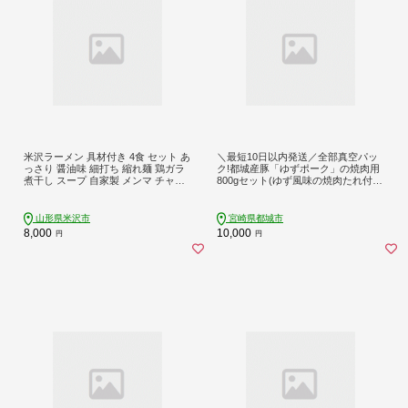
米沢ラーメン 具材付き 4食 セット あ
＼最短10日以内発送／全部真空パッ
っさり 醤油味 細打ち 縮れ麺 鶏ガラ
ク!都城産豚「ゆずポーク」の焼肉用
煮干し スープ 自家製 メンマ チャー
800gセット(ゆず風味の焼肉たれ付
シュー しょう油 細麵 ご当地ラーメ
き)≪みやこんじょ特急便≫〔AA-141
ン 山形県 米沢市
2-Q〕
山形県米沢市
宮崎県都城市
8,000
10,000
円
円