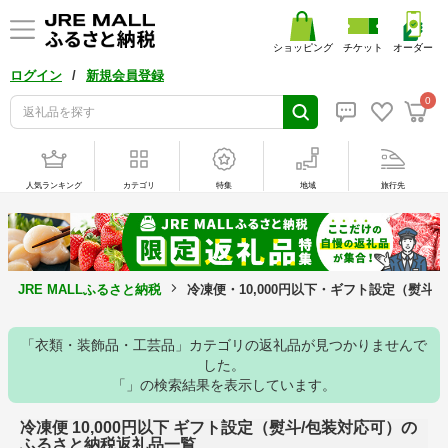
ショッピング
チケット
オーダー
/
ログイン
新規会員登録
0
人気ランキング
カテゴリ
特集
地域
旅行先
JRE MALLふるさと納税
冷凍便・10,000円以下・ギフト設定（熨斗
「衣類・装飾品・工芸品」カテゴリの返礼品が見つかりませんで
した。
「」の検索結果を表示しています。
冷凍便 10,000円以下 ギフト設定（熨斗/包装対応可）の
ふるさと納税返礼品一覧