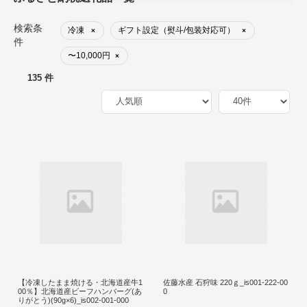
検索条
冷凍
ギフト設定（熨斗/包装対応可）
×
×
件
〜10,000円
×
135 件
【冷凍したまま焼ける・北海道産牛1
佐藤水産 石狩味 220ｇ_is001-222-00
00％】北海道産ビーフハンバーグ(あ
0
りがとう)(90g×6)_is002-001-000