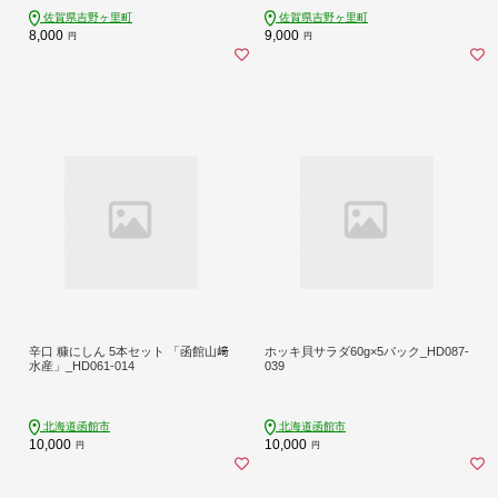
佐賀県吉野ヶ里町
佐賀県吉野ヶ里町
8,000
9,000
円
円
辛口 糠にしん 5本セット 「函館山﨑
ホッキ貝サラダ60g×5パック_HD087-
水産」_HD061-014
039
北海道函館市
北海道函館市
10,000
10,000
円
円