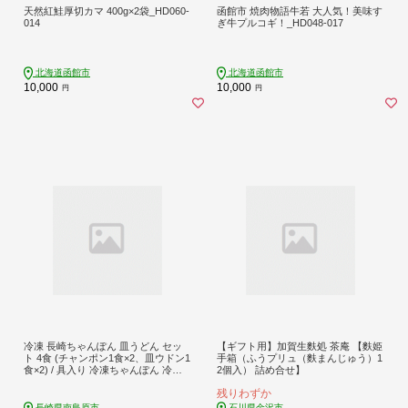
天然紅鮭厚切カマ 400g×2袋_HD060-
函館市 焼肉物語牛若 大人気！美味す
014
ぎ牛プルコギ！_HD048-017
北海道函館市
北海道函館市
10,000
10,000
円
円
冷凍 長崎ちゃんぽん 皿うどん セッ
【ギフト用】加賀生麩処 茶庵 【麩姫
ト 4食 (チャンポン1食×2、皿ウドン1
手箱（ふうプリュ（麩まんじゅう）1
食×2) / 具入り 冷凍ちゃんぽん 冷凍
2個入） 詰め合せ】
皿うどん ちゃんぽん チャンポン 長
残りわずか
崎 スープ 麺 / 南島原市 / 狩野食品 [S
DE006]
長崎県南島原市
石川県金沢市