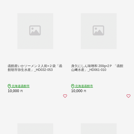
函館産いかソーメン２人前×２袋「函
身欠にしん味噌和 200g×2Ｐ 「函館
館朝市弥生水産」_HD032-053
山﨑水産」_HD061-010
北海道函館市
北海道函館市
10,000
10,000
円
円