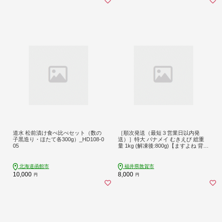
道水 松前漬け食べ比べセット（数の
［順次発送（最短３営業日以内発
子黒造り・ほたて各300g）_HD108-0
送）］特大 バナメイ むきえび 総重
05
量 1kg (解凍後:800g)【ますよね 背ワ
タなし えび エビ 海老】 [001-a260_
(25)]【敦賀市ふるさと納税】
北海道函館市
福井県敦賀市
10,000
8,000
円
円