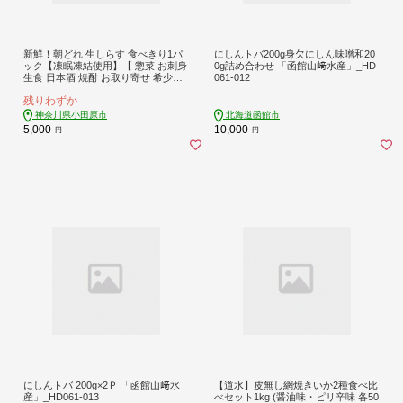
新鮮！朝どれ 生しらす 食べきり1パ
にしんトバ200g身欠にしん味噌和20
ック【凍眠凍結使用】【 惣菜 お刺身
0g詰め合わせ 「函館山﨑水産」_HD
生食 日本酒 焼酎 お取り寄せ 希少部
061-012
位 御中元 お中元 お歳暮 父の日 母の
残りわずか
日 贈り物 】【家庭用 自宅用 贈答品
贈答用 ギフト 】【まぐろや 神奈川
神奈川県小田原市
北海道函館市
県小田原市早川】
5,000
10,000
円
円
にしんトバ 200g×2Ｐ 「函館山﨑水
【道水】皮無し網焼きいか2種食べ比
産」_HD061-013
べセット1kg (醤油味・ピリ辛味 各50