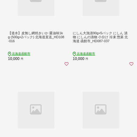
【道水】皮無し網焼きいか 醤油味1k
にしん大漁漬90g×5パック にしん 漬
g (500g×2パック) 北海道直送_HD108
物 にしんの漬物 小分け 冷凍 惣菜 北
-016
海道 函館市_HD087-037
北海道函館市
北海道函館市
10,000
10,000
円
円