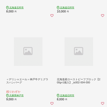
北海道石狩市
北海道石狩市
8,000
10,000
円
円
＜デリシャエール＞神戸牛デミグラ
北海道産ローストビーフブロック【2
スハンバーグ
00g×1個入】_is002-004-000
残りわずか
兵庫県神戸市
北海道石狩市
9,000
8,000
円
円