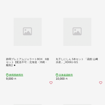
静岡プレミアムジェラートBOX 6個
丸干しにしん 5本セット 「函館 山﨑
セット【配送不可：北海道・沖縄・
水産」_HD061-021
離島】■
静岡県静岡市
北海道函館市
9,000
10,000
円
円