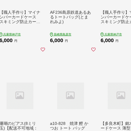
【職人手作り】マイナ
AF236島原鉄道あるあ
【職人手作り】
ンバーカードケース
るトートバッグ(とま
ンバーカード
スキミング防止カード
れみよ)
スキミング防止
付きMYNOC（ラベン
付きMYNOC（
ダー）
ルドグリーン）
兵庫県神戸市
長崎県島原市
兵庫県神戸市
6,000
6,000
6,000
円
円
円
珊瑚のピアス(8ミリ
a10-828 焼津 鰹 か
【多良木町】銘木
玉)【配送不可地域：
つお トート バッグ
ードケース 薄型