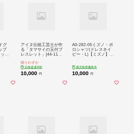
ドグ
アイヌ伝統工芸士が作
A0-282-05ミズノ・ポ
カップ
る「タマサイの玉付ブ
ロシャツ(ドレスネイ
カップ
レスレット」[44-118
ビー・L)【ミズノ】
翠 緑
4]
日本製 国産 スポーツ
残りわずか
運動 トレーニング ゴ
北海道浦河町
鹿児島県霧島市
ルフ ウエア ウェア 吸
10,000
10,000
汗速乾 ポロシャツ ラ
円
円
ンニング デオドラン
トテープ