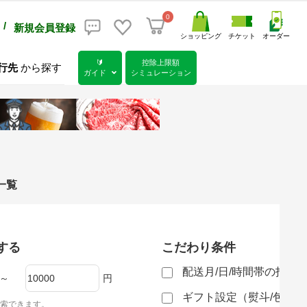
0
/
新規会員登録
ショッピング
チケット
オーダー
🔰
控除上限額
行先
から探す
ガイド
シミュレーション
一覧
する
こだわり条件
配送月/日/時間帯の指定
～
円
ギフト設定（熨斗/包装
索できます。