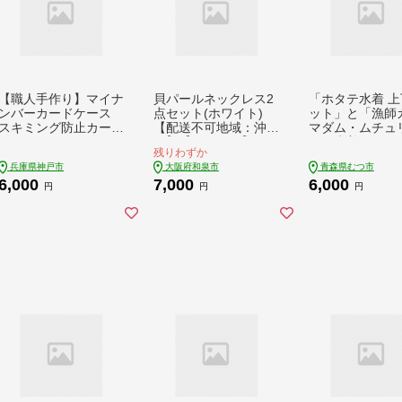
【職人手作り】マイナ
貝パールネックレス2
「ホタテ水着 上
ンバーカードケース
点セット(ホワイト)
ット」と「漁師
スキミング防止カード
【配送不可地域：沖
マダム・ムチュ
付きMYNOC（ダーク
縄】【1214991】
タテ水着version
残りわずか
レッド）
枚」
兵庫県神戸市
大阪府和泉市
青森県むつ市
6,000
7,000
6,000
円
円
円