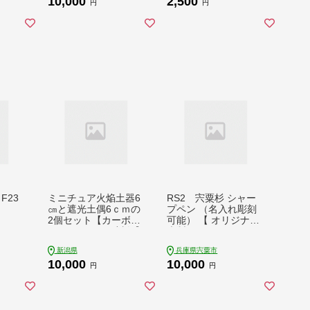
10,000
2,500
円
円
F23
ミニチュア火焔土器6
RS2 宍粟杉 シャー
㎝と遮光土偶6ｃｍの
プペン （名入れ彫刻
2個セット【カーボ
可能） 【 オリジナル
ン・オフセット対象】
木製 ペン シャーペン
ネーム 文字入れ お祝
新潟県
兵庫県宍粟市
い 贈答 プレゼント 卒
10,000
10,000
業 入学 合格 進学 記
円
円
念品 】