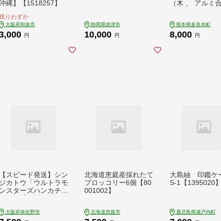
沖縄】【1518257】
（木 、 アルミ
F328-002-0533
残りわずか
大阪府和泉市
静岡県焼津市
熊本県多良木町
3,000
10,000
8,000
円
円
円
【スピード発送】シン
北海道恵庭産採れたて
大島紬 印鑑
ジカトウ「ウルトラモ
ブロッコリー6個【80
S-1【1395020
ンスターズハンカチ」
001002】
セット【泉州タオル
国産 吸水 普段使い 無
大阪府泉佐野市
北海道恵庭市
鹿児島県瀬戸内町
地 シンプル 日用品 家