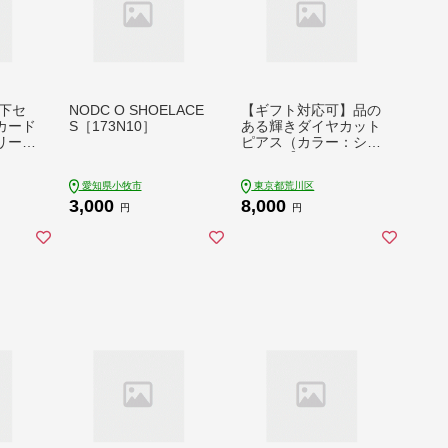
下セ
NODC O SHOELACE
【ギフト対応可】品の
カード
S［173N10］
ある輝きダイヤカット
リーホ
ピアス（カラー：シル
 1
バー）【043-003-2-
2】アクセサリー ジュ
愛知県小牧市
東京都荒川区
エリー K18GP 上品
3,000
8,000
職人 ギフト プレゼン
円
円
ト おしゃれ