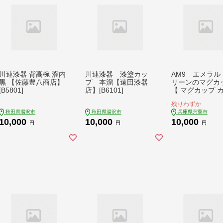
川連漆器 背高椀 溜内
川連漆器 漆塗カッ
AM9 エメラル
 【佐藤豊八商店】
プ 本溜【遠田漆器
リーンのマグ
[B5801]
店】[B6101]
【 マグカップ 
コップ グリーン 
残りわずか
窯 焼物 】
秋田県湯沢市
秋田県湯沢市
兵庫県宍粟市
10,000
10,000
10,000
円
円
円