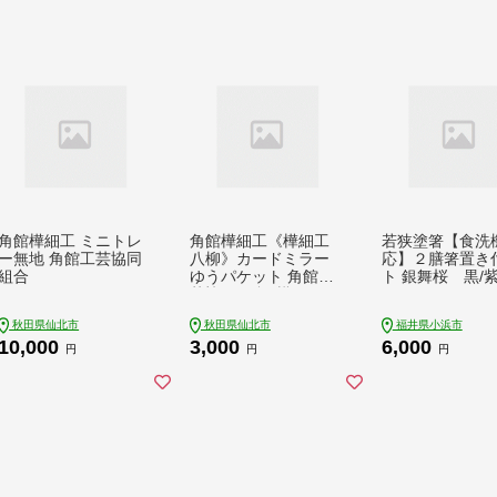
角館樺細工 ミニトレ
角館樺細工《樺細工
若狭塗箸【食洗
ー無地 角館工芸協同
八柳》カードミラー
応】２膳箸置き
組合
ゆうパケット 角館工
ト 銀舞桜 黒/紫 
芸協同組合 [樺細工 伝
CL007]
統的工芸品 伝統工芸
秋田県仙北市
秋田県仙北市
福井県小浜市
手作り 秋田県 仙北市]
10,000
3,000
6,000
円
円
円