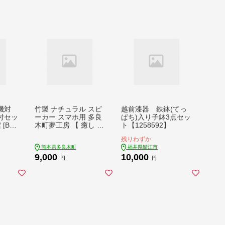
機対
竹製 ナチュラル スピ
越前漆器 鉄鉢(てっ
付セッ
ーカー スマホ用 多良
ぱち)入り子鉢3点セッ
[BF
木町夢工房 【 癒し 音
ト【1258592】
楽 サウンド ヒーリン
残りわずか
グ オリジナル 竹 熊本
熊本県多良木町
福井県鯖江市
県 多良木町 】 002-0
9,000
10,000
535
円
円