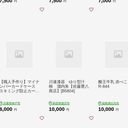
7,500
7,500
7,000
族 ファミリー】 G48
円
円
円
61
【職人手作り】マイナ
川連漆器 ゆり型汁
酪王牛乳 赤べこ 
ンバーカードケース
椀 溜内朱【佐藤豊八
R-844
スキミング防止カード
商店】[B5804]
付きMYNOC（シャン
パンゴールド）
兵庫県神戸市
秋田県湯沢市
福島県白河市
6,000
10,000
10,000
円
円
円