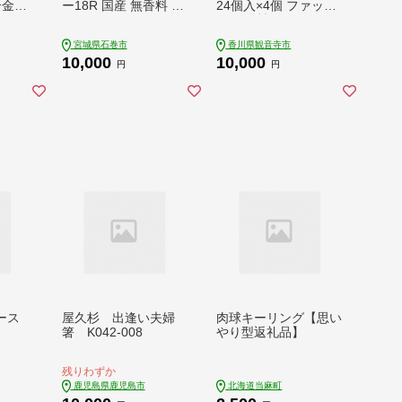
合金）
ー18R 国産 無香料 テ
24個入×4個 ファッシ
ィッシュペーパー ト
ョン 女性 レディース
イレ用品 ストック 日
日用品 防災 防災グッ
宮城県石巻市
香川県観音寺市
用品 消耗品 生活用品
ズ
10,000
10,000
新生活 必需品 備蓄 防
円
円
災 非常用 グッズ 贈り
物 宮城県 石巻市 いし
ぴょん ゆるキャラ ご
当地キャラ 14日以内
ケース
屋久杉 出逢い夫婦
肉球キーリング【思い
】
箸 K042-008
やり型返礼品】
残りわずか
鹿児島県鹿児島市
北海道当麻町