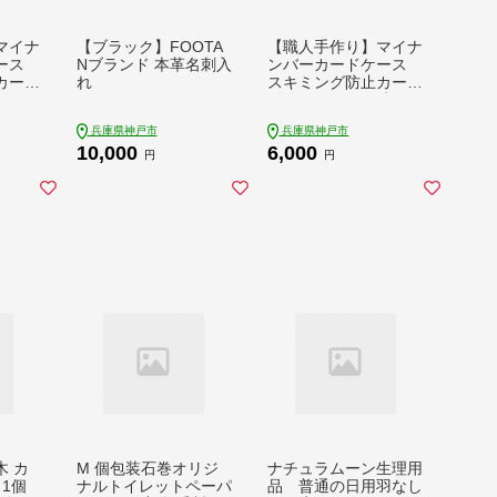
マイナ
【ブラック】FOOTA
【職人手作り】マイナ
ケース
Nブランド 本革名刺入
ンバーカードケース
カード
れ
スキミング防止カード
エメラ
付きMYNOC（ブラッ
ク）
兵庫県神戸市
兵庫県神戸市
10,000
6,000
円
円
 カ
M 個包装石巻オリジ
ナチュラムーン生理用
 1個
ナルトイレットペーパ
品 普通の日用羽なし