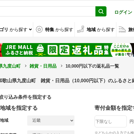
ログイン
ゴリ
から探す
特集
から探す
地域
から探す
旅
県九度山町
雑貨・日用品
10,000円以下の返礼品一覧
和歌山県九度山町 雑貨・日用品（10,000円以下）のふるさ
絞り込み条件を指定する
地域を指定する
寄付金額を指定
地域
円
※どちらかの入力でも検