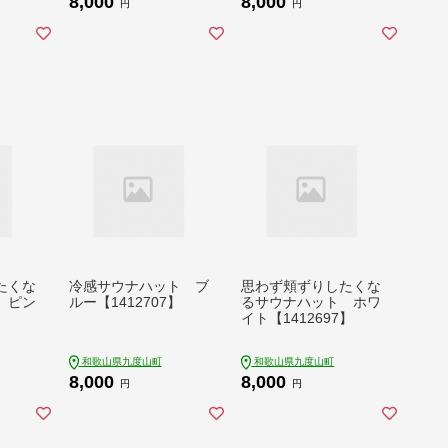
8,000
8,000
円
円
たくな
冷感サウナハット ブ
思わず頬ずりしたくな
 ピン
ルー【1412707】
るサウナハット ホワ
イト【1412697】
和歌山県九度山町
和歌山県九度山町
8,000
8,000
円
円