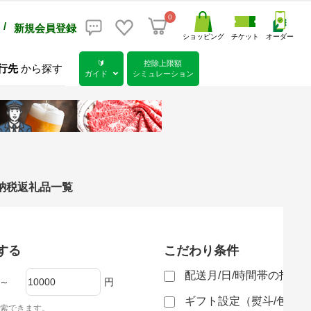
0
/
新規会員登録
ショッピング
チケット
オーダー
🔰
控除上限額
行先
から探す
ガイド
シミュレーション
と納税返礼品一覧
する
こだわり条件
配送月/日/時間帯の指定
～
円
ギフト設定（熨斗/包装
索できます。