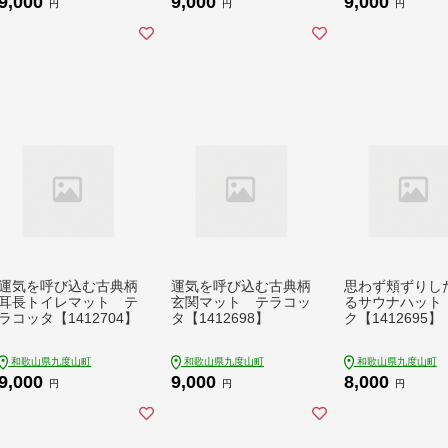
9,000
9,000
9,000
円
円
円
運気を呼び込む古典柄
運気を呼び込む古典柄
思わず頬ずりし
耳長トイレマット テ
玄関マット テラコッ
るサウナハット
ラコッタ【1412704】
タ【1412698】
ク【1412695】
和歌山県九度山町
和歌山県九度山町
和歌山県九度山町
9,000
9,000
8,000
円
円
円