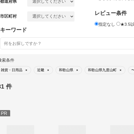
都道府県
レビュー条件
市区町村
指定なし
★3.5
キーワード
検索条件
雑貨・日用品
近畿
和歌山県
和歌山県九度山町
〜
×
×
×
×
31 件