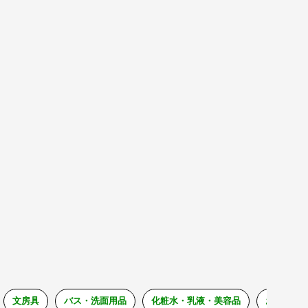
文房具
バス・洗面用品
化粧水・乳液・美容品
おもちゃ