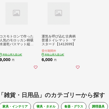
コスモトロンで作った
運気を呼び込む古典柄
人気のモロッカン柄吸
普通トイレマット マ
水速乾バスマット縦4
スタード【1412699】
5cm×横60cmピンク
受付期間外
【1305928】
和歌山県九度山町
和歌山県九度山町
9,000
6,000
円
円
「雑貨・日用品」のカテゴリーから探す
家具・インテリア
寝具・タオル
食器・グラス
調理器具