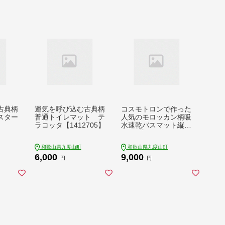
古典柄
運気を呼び込む古典柄
コスモトロンで作った
スター
普通トイレマット テ
人気のモロッカン柄吸
ラコッタ【1412705】
水速乾バスマット縦4
5cm×横60cmベージュ
【1305929】
和歌山県九度山町
和歌山県九度山町
6,000
9,000
円
円