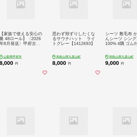
【家族で使える安心の
思わず頬ずりしたくな
シーツ 敷毛布 
量 48ロール】〈2026
るサウナハット ライ
んシーツ シング
年8月発送〉甲府古紙
トグレー【1412693】
100% 4隅 ゴム
使用トイレットペーパ
クティベージュ【
ー〈ダブル〉（無香
4040】
山梨県甲府市
和歌山県九度山町
和歌山県九度山町
料）
8,000
8,000
9,000
円
円
円