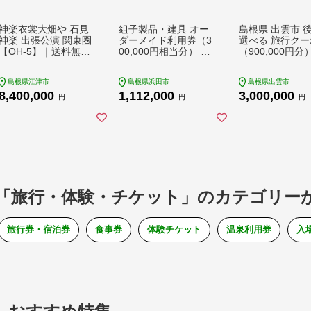
神楽衣裳大畑や 石見
組子製品・建具 オー
島根県 出雲市 
神楽 出張公演 関東圏
ダーメイド利用券（3
選べる 旅行クー
【OH-5】｜送料無料
00,000円相当分） オ
（900,000円分
石見神楽 神楽 出張公
ーダーメイド 利用券
券 宿泊券
演 出張 貸切公演 関東
リビング障子 間接照
島根県江津市
島根県浜田市
島根県出雲市
東京 神奈川 公演 舞乃
明 アート組子 組子家
8,400,000
1,112,000
3,000,000
座 貸切 神楽の里 舞乃
具 組子 伝統技術 職人
円
円
円
市 伝統芸能 衣装 衣裳
の技 【031_1976】
大迫力 クーポン券｜
「旅行・体験・チケット」のカテゴリー
旅行券・宿泊券
食事券
体験チケット
温泉利用券
入