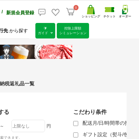
0
/
新規会員登録
ショッピング
チケット
オーダー
🔰
控除上限額
行先
から探す
ガイド
シミュレーション
と納税返礼品一覧
する
こだわり条件
配送月/日/時間帯の指定
～
円
ギフト設定（熨斗/包装
索できます。