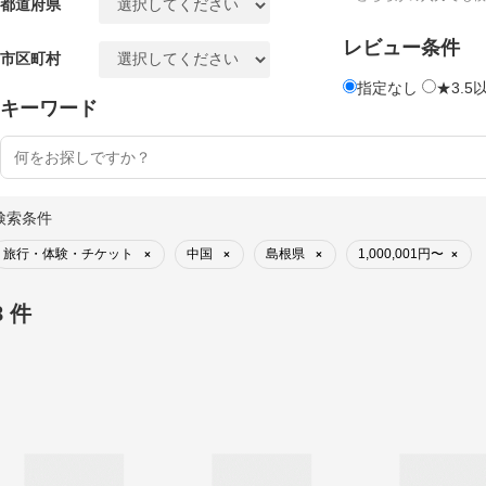
都道府県
レビュー条件
市区町村
指定なし
★3.5
キーワード
検索条件
旅行・体験・チケット
中国
島根県
1,000,001円〜
×
×
×
×
8 件