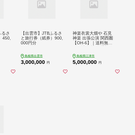
ふるさ
【出雲市】JTBふるさ
神楽衣裳大畑や 石見
450,
と旅行券（紙券）900,
神楽 出張公演 関西圏
000円分
【OH-6】｜送料無料
石見神楽 神楽 貸切公
演 出張公演 関西 大阪
島根県出雲市
島根県江津市
京都 兵庫 公演 舞乃座
3,000,000
5,000,000
貸切 神楽の里 舞乃市
円
円
伝統芸能 衣装 衣裳 大
迫力 クーポン券｜