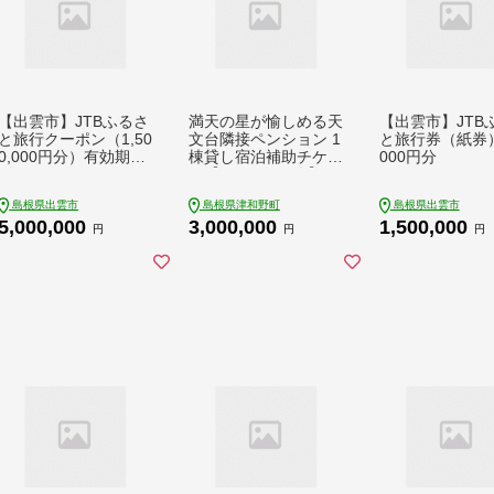
【出雲市】JTBふるさ
満天の星が愉しめる天
【出雲市】JTB
と旅行クーポン（1,50
文台隣接ペンション 1
と旅行券（紙券）
0,000円分）有効期間
棟貸し宿泊補助チケッ
000円分
3年（Eメール発行）
ト【900,000円分】
｜旅行 トラベル 予約
【1659615】
島根県出雲市
島根県津和野町
島根県出雲市
国内旅行 JTB 宿泊 観
5,000,000
3,000,000
1,500,000
光 体験 旅行券 宿泊券
円
円
円
旅行予約 温泉 ホテル
旅館 チケット 子供 子
連れ カップル 家族 人
気 おすすめ 旅行クー
ポン 店頭 オンライン
ネット予約 電話 有効
期間3年