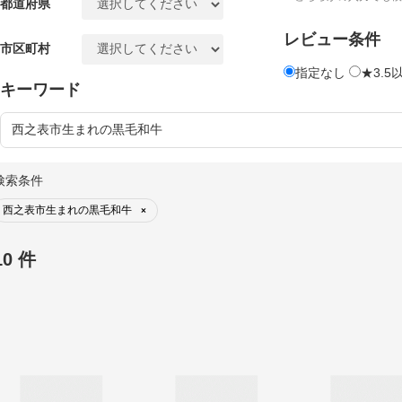
都道府県
レビュー条件
市区町村
指定なし
★3.5
キーワード
検索条件
西之表市生まれの黒毛和牛
×
10 件