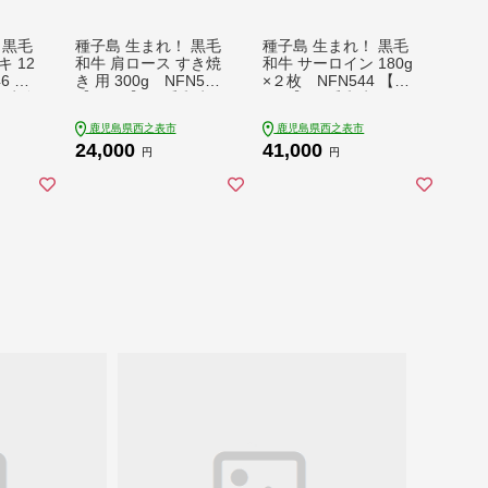
 黒毛
種子島 生まれ！ 黒毛
種子島 生まれ！ 黒毛
 12
和牛 肩ロース すき焼
和牛 サーロイン 180g
6 【7
き 用 300g NFN545
×２枚 NFN544 【10
牛 赤身
【600pt】 黒毛和牛
25pt】 黒毛和牛 ジュ
 焼肉
しゃぶしゃぶ すき焼
ーシー 霜降り 贈り物
鹿児島県西之表市
鹿児島県西之表市
黒毛姫
き 人気 脂身の旨味 と
A4ランク 柔らかい 甘
24,000
41,000
之表市
ろける食感 焼きしゃ
味 旨味 黒毛姫牛 西
円
円
牛
ぶ A4ランク 黒毛姫牛
之表市生まれの黒毛和
西之表市生まれの黒毛
牛
和牛