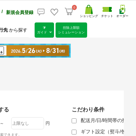
0
/
新規会員登録
ショッピング
チケット
オーダー
🔰
控除上限額
行先
から探す
ガイド
シミュレーション
する
こだわり条件
配送月/日/時間帯の指定
～
円
ギフト設定（熨斗/包装
索できます。