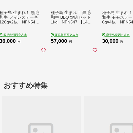
種子島 生まれ！ 黒毛
種子島 生まれ！ 黒毛
種子島 生まれ！
和牛 フィレステーキ
和牛 BBQ 焼肉セット
和牛 モモステーキ
120g×2枚 NFN548
1kg NFN547 【1425
0g×4枚 NFN54
【900pt 】 黒毛和牛
pt】 黒毛和牛 牛バラ
50pt 】 黒毛和
人気 貴重な部位 ミデ
焼肉用 ウデ肉 赤身 B
霜降り ステーキ
鹿児島県西之表市
鹿児島県西之表市
鹿児島県西之表市
ィアムレア 幻の逸品
BQ 人気の部位 A4ラ
炙り焼き 人気 
36,000
57,000
30,000
リピーター続出 オス
ンク オススメのセッ
牛 A4ランク 西
円
円
円
スメ A4ランク 黒毛姫
ト 黒毛姫牛 西之表
生まれの黒毛和
牛 霜降り 西之表市生
市生まれの黒毛和牛
まれの黒毛和牛
おすすめ特集