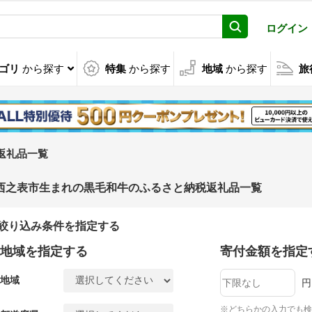
ログイン
ゴリ
から探す
特集
から探す
地域
から探す
旅
返礼品一覧
西之表市生まれの黒毛和牛のふるさと納税返礼品一覧
絞り込み条件を指定する
地域を指定する
寄付金額を指定
地域
円
※どちらかの入力でも検