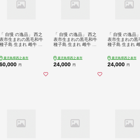
「 自慢 の逸品」 西之
「 自慢 の逸品」 西之
「 自慢 の逸品」
表市生まれの黒毛和牛
表市生まれの黒毛和牛
表市生まれの黒
種子島 生まれ 雌牛 お
種子島 生まれ 雌牛 ス
種子島 生まれ 雌
肉三昧 セット（計1.7
テーキ 用 （300g）
肉 用（400g） 
kg） NFN543 【150
NFN542 【600pt】 最
541 【600pt】
鹿児島県西之表市
鹿児島県西之表市
鹿児島県西之表市
0pt】 最高級 切り落と
高級 ステーキ 霜降り
霜降り肉 焼肉用
60,000
24,000
24,000
し肉 すき焼き しゃぶ
イノシン酸 オレイン
り イノシン酸 
円
円
円
しゃぶ 焼肉 ステーキ
酸 豊富 霜降り肉
ン酸 豊富
霜降り イノシン酸 オ
レイン酸