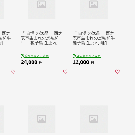
 西之
「 自慢 の逸品」 西之
「 自慢 の逸品」 西之
毛和牛
表市生まれの黒毛和
表市生まれの黒毛和牛
牛 焼
牛 種子島 生まれ 雌
種子島 生まれ 雌牛 切
NFN
牛 すき焼き ・ しゃぶ
り落とし 肉 （200g×5
 最高級
しゃぶ 用 （400g）
パック）NFN539 【3
鹿児島県西之表市
鹿児島県西之表市
 霜降
NFN540【600pt】 最
00pt】 最高級 赤身 切
24,000
12,000
オレイ
高級 霜降り肉 すき焼
り落とし肉 かた 肩 も
円
円
き しゃぶしゃぶ 霜降
も バラ イノシン酸 オ
り イノシン酸 オレイ
レイン酸
ン酸 豊富