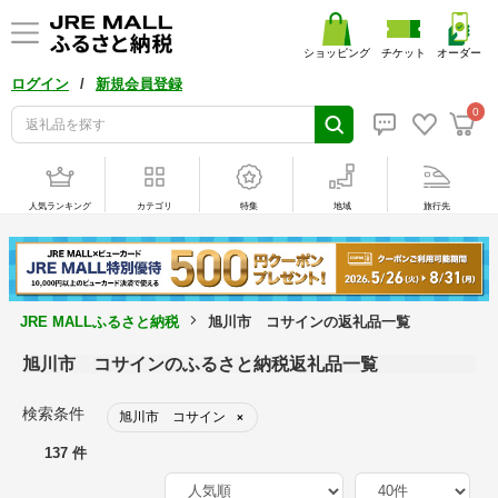
ショッピング
チケット
オーダー
/
ログイン
新規会員登録
0
人気ランキング
カテゴリ
特集
地域
旅行先
JRE MALLふるさと納税
旭川市 コサインの返礼品一覧
旭川市 コサインのふるさと納税返礼品一覧
検索条件
旭川市 コサイン
×
137 件