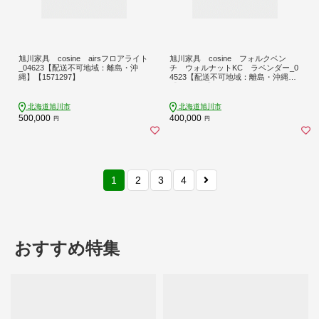
旭川家具 cosine airsフロアライト
旭川家具 cosine フォルクベン
_04623【配送不可地域：離島・沖
チ ウォルナットKC ラベンダー_0
縄】【1571297】
4523【配送不可地域：離島・沖縄】
【1564041】
北海道旭川市
北海道旭川市
500,000
400,000
円
円
1
2
3
4
おすすめ特集