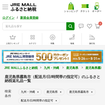
ショッピング
チケット
オーダー
/
ログイン
新規会員登録
0
人気ランキング
カテゴリ
特集
地域
旅行先
JRE MALLふるさと納税
九州・沖縄
鹿児島県
鹿児島県霧島
鹿児島県霧島市（配送月/日/時間帯の指定可）のふるさと
納税返礼品一覧
検索
九州・沖縄
鹿児島県
鹿児島県霧島市
×
×
×
条件
配送月/日/時間帯の指定可
×