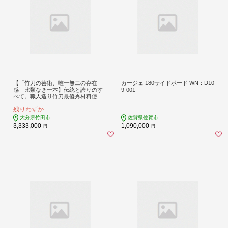
【「竹刀の芸術、唯一無二の存在
カージェ 180サイドボード WN：D10
感」比類なき一本】伝統と誇りのす
9-001
べて。職人造り竹刀最優秀材料使用
造り極上真竹竹刀 （銘）韜光 大分県
残りわずか
竹田市産真竹を原材料とした最高級
手造り真竹竹刀1本（仕組み込完成
大分県竹田市
佐賀県佐賀市
品）
3,333,000
1,090,000
円
円