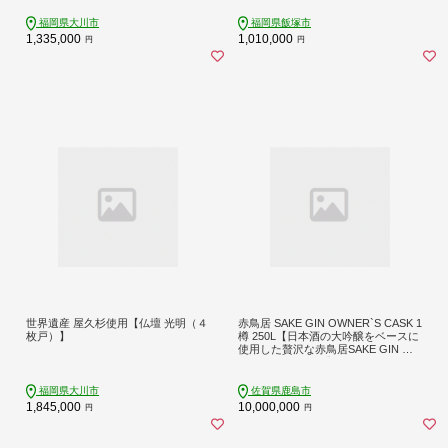
福岡県大川市
福岡県飯塚市
1,335,000
1,010,000
円
円
世界遺産 屋久杉使用【仏壇 光明（４
赤鳥居 SAKE GIN OWNER`S CASK 1
枚戸）】
樽 250L【日本酒の大吟醸をベースに
使用した贅沢な赤鳥居SAKE GIN の
オーナーズカスク】Y-3
福岡県大川市
佐賀県鹿島市
1,845,000
10,000,000
円
円