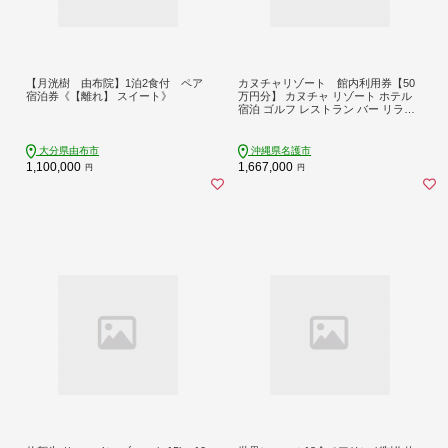
【月洸樹 由布院】1泊2食付 ペア
カヌチャリゾート 館内利用券【50
宿泊券《【離れ】 スイート》
万円分】 カヌチャ リゾート ホテル
宿泊 ゴルフ レストラン バー リラク
ゼーション スパ サロン セラピー 琉
球 整体 レンタルカート アクティビ
ティ レジャー ビーチ プール 体験 や
大分県由布市
沖縄県名護市
ちむん
1,100,000
1,667,000
円
円