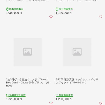
送 】 チャイルドシート バッテリー B
37C
AA スタピタ2S バスケット 空気圧表
示 安全基準 自転車 電動アシスト自
熊本県熊本市
大分県国東市
転車 電動自転車 子乗せ自転車 【 202
1,008,000
1,180,000
円
円
5年12月発売 新モデル 】
2泊3日ヴィラ宿泊＆エステ「Grand
BF176 花珠真珠 ネックレス・イヤリ
Bleu Gamin×Churan特別プラン」（G
ングセット（7.5ー8.0mm）
R002）
沖縄県宮古島市
長崎県島原市
1,328,000
1,200,000
円
円