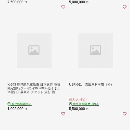
7,500,000
5,000,000
円
円
K-343 鹿児島県霧島市 日本旅行 地域
USR-011 真田幸村甲冑（松）
限定旅行クーポン(300,000円分)【日
本旅行】霧島市 チケット 旅行 宿泊
券 ホテル 観光 旅行 旅行券 交通費 体
残りわずか
験 宿泊 夏休み 冬休み 家族旅行 一人
旅 トラベルクーポン 霧島
鹿児島県霧島市
鹿児島県薩摩川内市
1,002,000
5,500,000
円
円