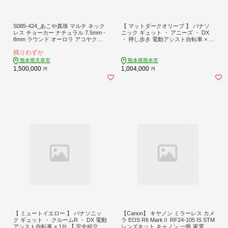
S085-424_あこや真珠 マルチ ネック
【 マットダークオリーブ 】 パナソ
レス チョーカー ナチュラル 7.5mm -
ニック ギュット ・ アニーズ ・ DX
8mm ラウンド オーロラ アコヤクイ
・ 押し歩き 電動アシスト自転車 × 1
ーン
台 【 完全組立配送 】 バッテリー ス
残りわずか
ロープ ブレーキ バスケット 変速 放
熱フィン スタピタ2S 自転車 電動ア
熊本県天草市
熊本県熊本市
シスト自転車 電動自転車 子乗せ自転
1,500,000
1,004,000
円
円
車
【 ミュートイエロー 】 パナソニッ
【Canon】 キヤノン ミラーレス カメ
ク ギュット ・ クルームR ・ DX 電動
ラ EOS R6 MarkⅡ RF24-105 IS STM
アシスト自転車 × 1台 【 完全組立配
レンズキット キャノン 一眼 家電 _00