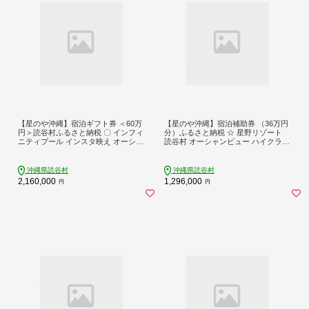
【星のや沖縄】宿泊ギフト券 ＜60万
【星のや沖縄】宿泊補助券 （36万円
円＞読谷村ふるさと納税 〇 インフィ
分）ふるさと納税 ☆ 星野リゾート
ニティプール インスタ映え オーシャ
読谷村 オーシャンビュー ハイクラス
ンフロント ラグジュアリー リゾート
インフィニティプール リゾートホテ
ホテル オールーグリル バンタカフェ
ル オーシャンフロント サンセット
読谷村 サンセットクルーズ 星野リゾ
青い海
沖縄県読谷村
沖縄県読谷村
ート 沖縄
2,160,000
1,296,000
円
円