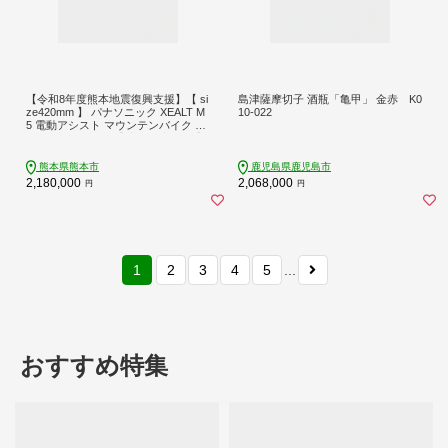
【令和8年度熊本地震復興支援】【 si
島津薩摩切子 酒瓶「亀甲」 金赤 K0
ze420mm 】 パナソニック XEALT M
10-022
5 電動アシスト マウンテンバイク E
ライラック × 1台 【 完全組立配送 】
ドライブユニット トルク バッテリー
サスペンション 走行距離 ディスプレ
熊本県熊本市
鹿児島県鹿児島市
イ ブレーキ スルーアクスル 自転車
2,180,000
2,068,000
円
円
電動アシスト自転車 電動自転車 マウ
ンテンバイク オフロード
1
2
3
4
5
...
おすすめ特集