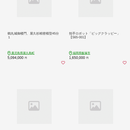
鶴丸城御楼門、屋久杉精密模型45分
拍手ロボット「ビッグクラッピー」
１
【S65-001】
鹿児島県屋久島町
福岡県飯塚市
5,094,000
1,650,000
円
円