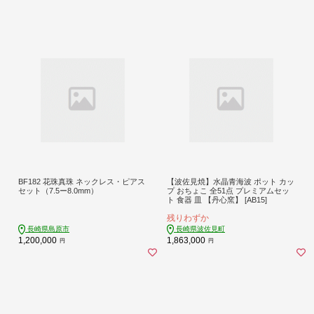
BF182 花珠真珠 ネックレス・ピアス
【波佐見焼】水晶青海波 ポット カッ
セット（7.5ー8.0mm）
プ おちょこ 全51点 プレミアムセッ
ト 食器 皿 【丹心窯】 [AB15]
残りわずか
長崎県島原市
長崎県波佐見町
1,200,000
1,863,000
円
円