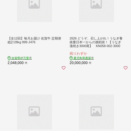
【全12回】毎月お届け 佐賀牛 定期便
2626 どうぞ、召し上がれ！うなぎ養
総計28kg 999-J476
殖量日本一からの挑戦状！【うなぎ
蒲焼き3000尾】 KN058-002-3000
残りわずか
佐賀県伊万里市
鹿児島県鹿屋市
2,048,000
20,000,000
円
円