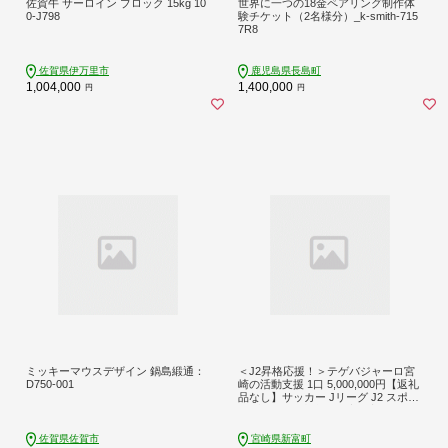
佐賀牛 サーロイン ブロック 15kg 10
世界に一つの18金ペアリング制作体
0-J798
験チケット（2名様分）_k-smith-715
7R8
佐賀県伊万里市
鹿児島県長島町
1,004,000
1,400,000
円
円
ミッキーマウスデザイン 鍋島緞通：
＜J2昇格応援！＞テゲバジャーロ宮
D750-001
崎の活動支援 1口 5,000,000円【返礼
品なし】サッカー Jリーグ J2 スポー
ツ 社会貢献 地域活動 応援寄附 ファ
ン サポーター
佐賀県佐賀市
宮崎県新富町