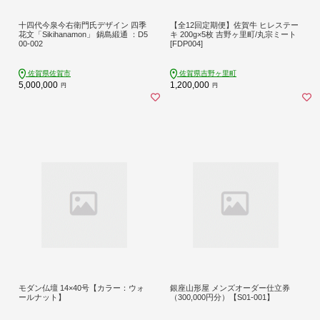
十四代今泉今右衛門氏デザイン 四季
【全12回定期便】佐賀牛 ヒレステー
花文「Sikihanamon」 鍋島緞通 ：D5
キ 200g×5枚 吉野ヶ里町/丸宗ミート
00-002
[FDP004]
佐賀県佐賀市
佐賀県吉野ヶ里町
5,000,000
1,200,000
円
円
モダン仏壇 14×40号【カラー：ウォ
銀座山形屋 メンズオーダー仕立券
ールナット】
（300,000円分）【S01-001】