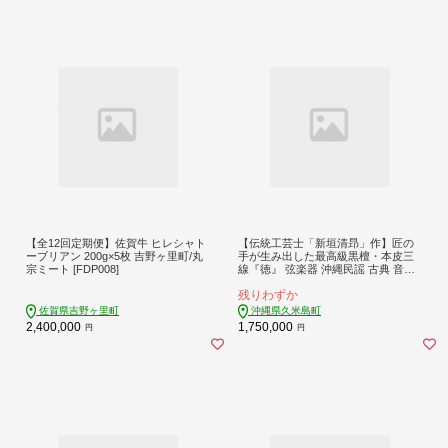
【全12回定期便】佐賀牛 ヒレシャト
【伝統工芸士「新垣清昻」作】匠の
ーブリアン 200g×5枚 吉野ヶ里町/丸
手が生み出した最高級黒檀・本皮三
宗ミート [FDP008]
線『徳』 弦楽器 沖縄民謡 古典 音楽
伝統 琉球文化 国認定 県認定 工芸士
残りわずか
クルチ 黒木 棹 胴 カラクイ 文化遺産
熟練 名工 職人 技法 技術
佐賀県吉野ヶ里町
沖縄県久米島町
2,400,000
1,750,000
円
円