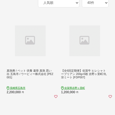
真珠葬 / ペット 供養 遺骨 真珠 思い
【全6回定期便】佐賀牛 ヒレシャト
出 五島市 / ウービィー株式会社 [PEZ
ーブリアン 200g×5枚 吉野ヶ里町/丸
001]
宗ミート [FDP007]
長崎県五島市
佐賀県吉野ヶ里町
2,200,000
1,200,000
円
円