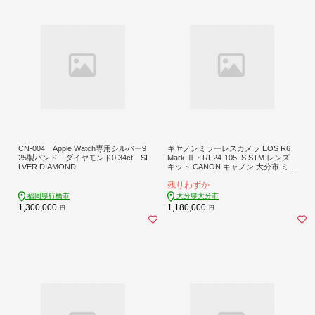
CN-004 Apple Watch専用シルバー9
キヤノンミラーレスカメラ EOS R6
25製バンド ダイヤモンド0.34ct SI
Mark Ⅱ・RF24-105 IS STM レンズ
LVER DIAMOND
キット CANON キャノン 大分市 ミラ
ーレス 一眼 アウトドア 追尾 撮影 映
残りわずか
像 カメラ 写真 動画 R14151
福岡県行橋市
大分県大分市
1,300,000
1,180,000
円
円