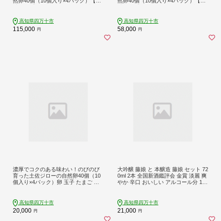
然卵40個（10個入り×4パック）【合
然卵40個（10個入り×4パック）【合
計240個】卵 玉子 たまご 鶏卵 土佐ジ
計120個】卵 玉子 たまご 鶏卵 土佐ジ
ローの卵 土佐ジロー 自然卵 新鮮 旨
ローの卵 土佐ジロー 自然卵 新鮮 旨
味 濃厚 コク おいしい 自慢 こだわり
味 濃厚 コク おいしい 自慢 こだわり
高知県四万十市
高知県四万十市
卵 高知 高知県 四万十市 産地直送 送
卵 高知 高知県 四万十市 産地直送 送
115,000
58,000
円
円
料無料 26-1016
料無料 26-1015
濃厚でコクのある味わい！のびのび
大吟醸 藤娘 と 本醸造 藤娘 セット 72
育った土佐ジローの自然卵40個（10
0ml 2本 全国新酒鑑評会 金賞 淡麗 爽
個入り×4パック）卵 玉子 たまご 鶏
やか 辛口 おいしい アルコール分 15
卵 土佐ジローの卵 土佐ジロー 自然
度 17度 日本酒 お酒 酒 酒蔵 純米 誕
卵 新鮮 旨味 濃厚 コク おいしい 自慢
生日 お祝い 父の日 母の日 敬老の日
こだわり卵 高知 高知県 四万十市 産
贈り物 プレゼント ギフト 高知 高知
高知県四万十市
高知県四万十市
地直送 送料無料 26-1011
県 四万十 四万十市 しまんと 26-321
20,000
21,000
円
円