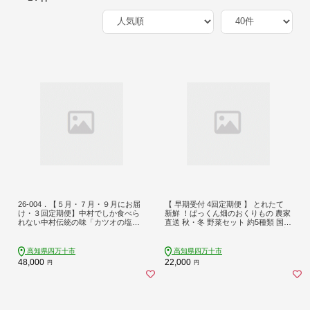
26-004．【５月・７月・９月にお届
【 早期受付 4回定期便 】 とれたて
け・３回定期便】中村でしか食べら
新鮮 ！ぱっくん畑のおくりもの 農家
れない中村伝統の味「カツオの塩タ
直送 秋・冬 野菜セット 約5種類 国産
タキセット」『生』（約400ｇ 約3～
野菜 やさい ベジタブル 先行 予約 高
4人前）
知県 高知 しまんと 四万十市 野菜便
限定 お取り寄せ 秋野菜 冬野菜 【202
高知県四万十市
高知県四万十市
6年11月～2027年2月まで毎月1回配
48,000
22,000
円
円
送】26-055