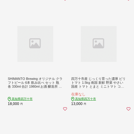
SHIMANTO Brewing オリジナル クラ
四万十市産 じっくり育った濃厚 ビリ
フトビール 6本 飲み比べ セット 瓶
トマト 1.5kg 南国 新鮮 野菜 やさい
各 330ml 合計 1980ml お酒 醸造所 直
国産 トマト とまと ミニトマト コク
送 地ビール ビール 瓶ビール 父の日
甘い 冷蔵 産地直送 お取り寄せ 旬 農
在庫なし
母の日 誕生日 ギフト お中元 お歳暮
家直送 高知県 高知 四万十市 四万十
贈答 高知 四万十 しまんと 26-0035
しまんと 【12月中旬～5月下旬に発
高知県四万十市
高知県四万十市
送】26-86
18,000
13,000
円
円