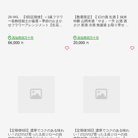
26-941．【3回定期便】＜1級フラワ
【数量限定】【 幻の酒 生酒 】純米
ー装飾技能士が厳選＞季節のおまか
吟醸 山間米酒「やま」一升 お酒 酒
せフラワーアレンジメント【生花】
さけ 新酒 冷酒 無濾過 お取り寄せ 日
（大）
本酒 米 プレゼント 贈り物 ギフト 高
知 高知県 四万十市 四万十 しまんと
26-085
高知県四万十市
高知県四万十市
66,000
20,000
円
円
【定期便6回】濃厚でコクのある味わ
【定期便3回】濃厚でコクのある味わ
い！のびのび育った土佐ジローの自
い！のびのび育った土佐ジローの自