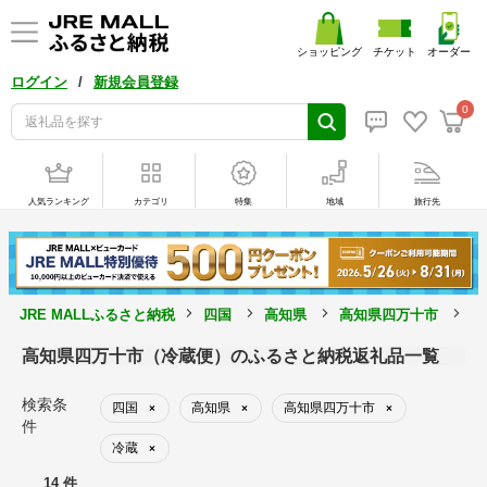
ショッピング
チケット
オーダー
/
ログイン
新規会員登録
0
人気ランキング
カテゴリ
特集
地域
旅行先
JRE MALLふるさと納税
四国
高知県
高知県四万十市
冷
高知県四万十市（冷蔵便）のふるさと納税返礼品一覧
検索条
四国
高知県
高知県四万十市
×
×
×
件
冷蔵
×
14 件