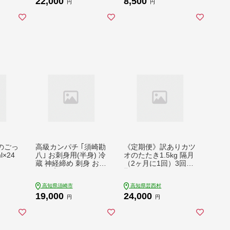
22,000
8,500
 to B
円
円
ェノー
のごっ
高級カンパチ ｢須崎勘
《定期便》訳ありカツ
×24
八｣ お刺身用(半身) 冷
オのたたき1.5kg 隔月
蔵 神経締め 刺身 お刺
（2ヶ月に1回）3回定
し身 高級魚 鮮魚 海鮮
期便
魚介 かんぱち 一柵
高知県須崎市
高知県芸西村
19,000
24,000
円
円