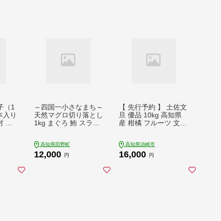
子（1
～四国一小さなまち～
【 先行予約 】 土佐文
本入り
天然マグロ切り落とし
旦 優品 10kg 高知県
村 ナ
1kg まぐろ 鮪 スライ
産 柑橘 フルーツ 文旦
鮮 お
ス 刺身 刺し身 さしみ
ぶんたん ブンタン 分
い 煮
魚 魚介 海鮮 海鮮丼
担 果物 みかん 文旦
高知県田野町
高知県須崎市
婆茄子
寿司 海の幸 生鮮 おか
産地直送 高知県 須崎
12,000
16,000
うぜ
ず おつまみ 惣菜 簡単
須崎市 南国高知から
円
円
0円
時短 おいしい
の贈り物 KN002-x
高知