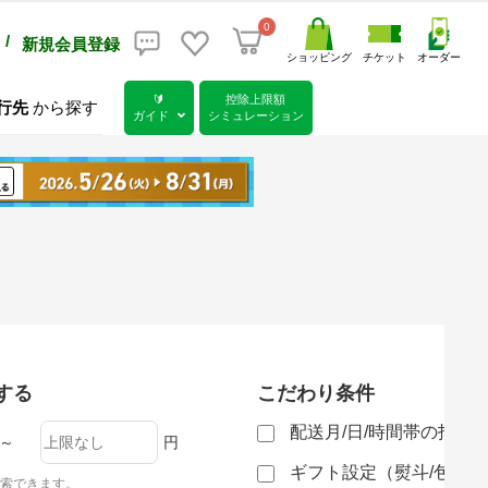
0
/
新規会員登録
ショッピング
チケット
オーダー
🔰
控除上限額
行先
から探す
ガイド
シミュレーション
する
こだわり条件
配送月/日/時間帯の指定
～
円
ギフト設定（熨斗/包装
索できます。