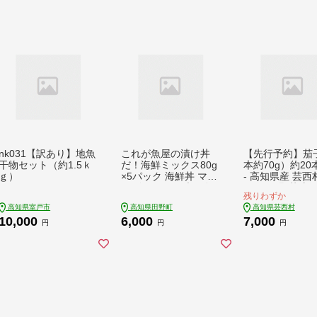
nk031【訳あり】地魚
これが魚屋の漬け丼
【先行予約】茄
干物セット（約1.5ｋ
だ！海鮮ミックス80g
本約70g）約20
ｇ）
×5パック 海鮮丼 マグ
- 高知県産 芸西
ロ 鮪 まぐろ ブリ 鰤
ス なす 野菜 新
残りわずか
カンパチ タイ 鯛 ハマ
取り寄せ 美味し
高知県室戸市
高知県田野町
高知県芸西村
チ イカ サーモン どん
浸し 味噌汁 麻
10,000
6,000
7,000
ぶり おかず 惣菜 海鮮
料理 ふるさとの
円
円
円
魚介類 新鮮 個包装 小
い 故郷納税 600
分け
返礼品 高知県 