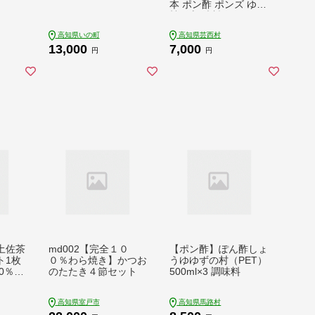
本 ポン酢 ポンズ ゆず
柚子 調味料 さっぱり
美味しい おいしい 鍋
高知県いの町
高知県芸西村
しゃぶしゃぶ 冷奴 魚
13,000
7,000
料理 蒸し料理 ドレッ
円
円
シング セット
土佐茶
md002【完全１０
【ポン酢】ぽん酢しょ
ト1枚
０％わら焼き】かつお
うゆゆずの村（PET）
0％）
のたたき４節セット
500ml×3 調味料
ュガー
 お菓
高知県室戸市
高知県馬路村
ークチ