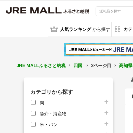
人気ランキング
から探す
カテ
JRE MALLふるさと納税
四国
3ページ目
高知県
カテゴリから探す
肉
魚介・海産物
米・パン