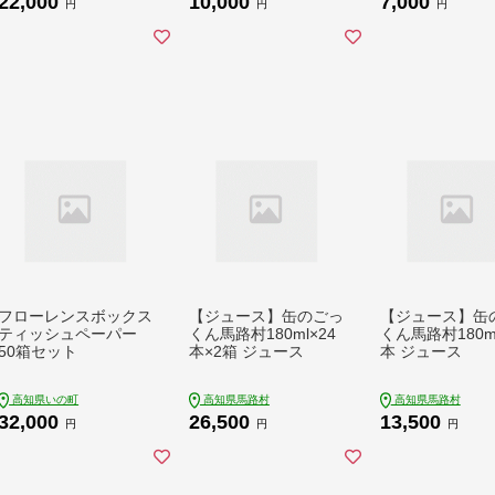
22,000
10,000
7,000
高知 海鮮丼 パパッと
ョコ ビター Bean
円
円
円
簡単 惣菜 そうざい 一
ar工程 ポリフ
人暮らし 人気 食べて
ル【R00093】
応援 〈高知市共通返
礼品〉
フローレンスボックス
【ジュース】缶のごっ
【ジュース】缶
ティッシュペーパー
くん馬路村180ml×24
くん馬路村180ml
50箱セット
本×2箱 ジュース
本 ジュース
高知県いの町
高知県馬路村
高知県馬路村
32,000
26,500
13,500
円
円
円