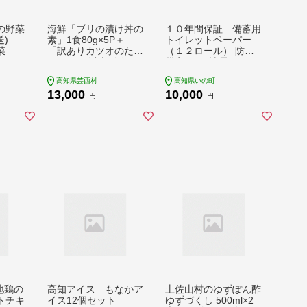
の野菜
海鮮「ブリの漬け丼の
１０年間保証 備蓄用
送)
素」1食80g×5P＋
トイレットペーパー
菜
「訳ありカツオのたた
（１２ロール） 防災
き」600g以上《迷子
災害 簡易 地震
のブリを食べて応援
高知県芸西村
高知県いの町
養殖生産業者応援プロ
13,000
10,000
ジェクト》／「ブリの
円
円
漬け丼の素」と人気
「訳ありカツオのたた
き」緊急支援 惣菜 そ
うざい〈高知市共通返
礼品〉
地鶏の
高知アイス もなかア
土佐山村のゆずぽん酢
トチキ
イス12個セット
ゆずづくし 500ml×2