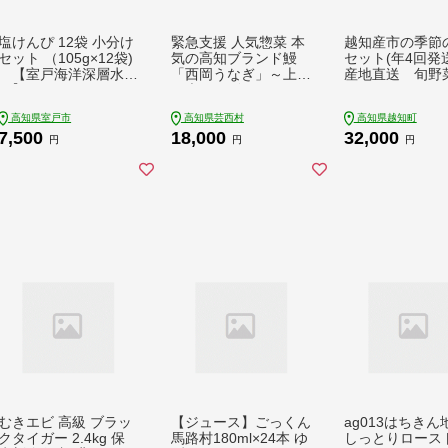
塩けんぴ 12袋 小分け
緊急支援 人気惣菜 本
越知産市の季節
セット （105g×12袋)
気の高知ブランド鰻
セット(年4回発
【室戸海洋深層水使
「西岡うなぎ」～上
産地直送 旬野
用】 サツマイモ スイ
（大サイズ）～うなぎ
ーツ さつまいも スイ
の蒲焼き2尾セット
高知県室戸市
高知県芸西村
高知県越知町
ーツ 芋けんぴ かりん
（約330g）タレ・山
7,500
18,000
32,000
とう いもけんぴ 和菓
椒付き｜ウナギ 国産
円
円
円
子 お菓子 揚げ菓子 お
特産品 高知県産 土佐
茶うけ おつまみ 7500
食べて応援 蒲焼 焼き
円 ご当地 国産 室戸市
たて 丼 うな重 ひつま
送料無料
ぶし〈田野町共通返礼
品〉
むきエビ 高級 ブラッ
【ジュース】ごっくん
ag013はちきん
クタイガー 2.4kg 保
馬路村180ml×24本 ゆ
しっとりロース