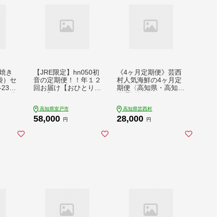
焼き
【JRE限定】hn050初
《4ヶ月定期便》芸西
袋）セ
音の定期便！！年１２
村人気海鮮の4ヶ月定
23
回お届け【おひとり様
期便〈高知県・高知市
き 蒲
向け】
共通返礼品〉
なぎ
高知県室戸市
高知県芸西村
用の丑
58,000
28,000
 山椒
円
円
万十鰻