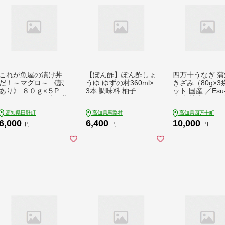
これが魚屋の漬け丼
【ぽん酢】ぽん酢しょ
四万十うなぎ 蒲
だ！～マグロ～ 《訳
うゆ ゆずの村360ml×
きざみ（80g×3
あり》 ８０ｇ×５P ま
3本 調味料 柚子
ット 国産 ／Esu-
ぐろ マグロ 鮪 漬け丼
冷凍 特大 たれ付
漬け どんぶり 丼 5パ
焼 鰻 ウナギ う
高知県田野町
高知県馬路村
高知県四万十町
ック 海鮮 魚 真空パッ
蒲焼き 肉厚 土
6,000
6,400
10,000
ク 個食 個包装 冷凍
の日 本格うなぎ
円
円
円
配送 訳あり 規格外 不
付き 小分け 四
揃い
おすすめ