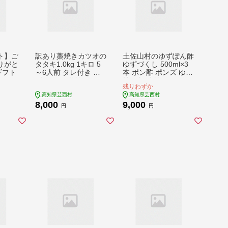
ト】ご
訳あり藁焼きカツオの
土佐山村のゆずぽん酢
りがと
タタキ1.0kg 1キロ 5
ゆずづくし 500ml×3
ギフト
～6人前 タレ付き ゆ
本 ポン酢 ポンズ ゆず
ずの酢 鰹 藁焼き カツ
柚子 調味料 さっぱり
残りわずか
オ たたき 鰹のたたき
美味しい おいしい 鍋
高知県芸西村
高知県芸西村
かつおのたたき カツ
しゃぶしゃぶ 冷奴 魚
8,000
9,000
オのたたき 鰹のタタ
料理 蒸し料理 ドレッ
円
円
キ かつお 刺身 訳アリ
シング セット
ワケあり