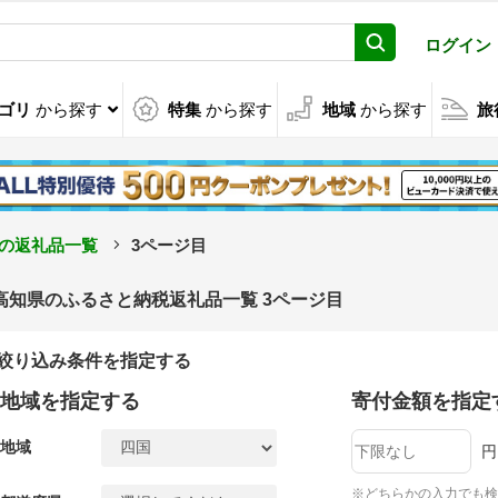
ログイン
ゴリ
から探す
特集
から探す
地域
から探す
旅
の返礼品一覧
3ページ目
高知県のふるさと納税返礼品一覧 3ページ目
絞り込み条件を指定する
地域を指定する
寄付金額を指定
地域
円
※どちらかの入力でも検