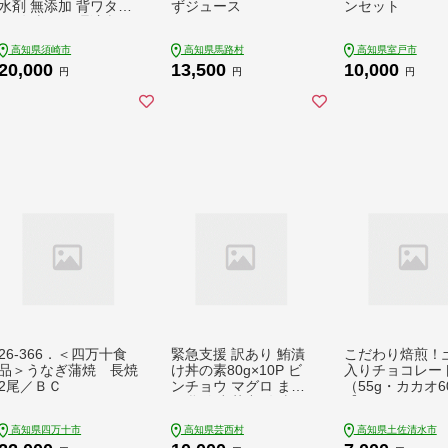
水剤 無添加 背ワタな
ずジュース
ンセット
し 冷凍 下処理済 訳あ
り サイズ不揃い エビ
高知県須崎市
高知県馬路村
高知県室戸市
海老 人気 殻 むき 時
20,000
13,500
10,000
短 便利 簡単調理 大容
円
円
円
量 無保水 えび むきえ
び ムキエビ
26-366．＜四万十食
緊急支援 訳あり 鮪漬
こだわり焙煎！
品＞うなぎ蒲焼 長焼
け丼の素80g×10P ビ
入りチョコレー
2尾／ＢＣ
ンチョウ マグロ まぐ
（55g・カカオ6
ろ 順次出荷中 冷凍 保
【ココナッツシ
存食 海鮮 小分け パッ
使用】 スイーツ
高知県四万十市
高知県芸西村
高知県土佐清水市
ク 不揃い 漬け 本場
子 抹茶風味 ダ