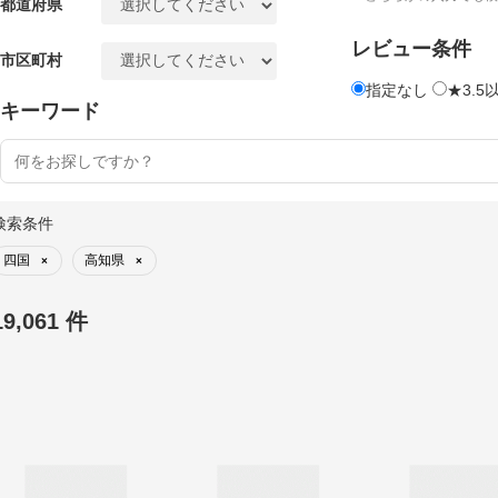
都道府県
レビュー条件
市区町村
指定なし
★3.5
キーワード
検索条件
四国
高知県
×
×
19,061 件