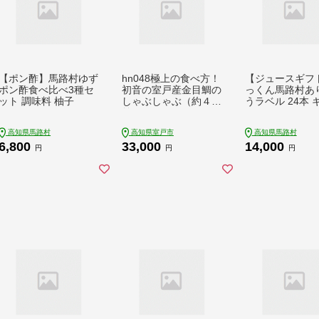
【ポン酢】馬路村ゆず
hn048極上の食べ方！
【ジュースギフ
ポン酢食べ比べ3種セ
初音の室戸産金目鯛の
っくん馬路村あ
ット 調味料 柚子
しゃぶしゃぶ（約４人
うラベル 24本 
前）
高知県馬路村
高知県室戸市
高知県馬路村
6,800
33,000
14,000
円
円
円